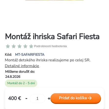
Montáž ihriska Safari Fiesta
Priemerné
Podrobnosti hodnotenia
hodnotenie
Kód:
MT-SAFARIFIESTA
produktu
Montáž detského ihriska realizujeme po celej SR.
je
Detailné informácie
0,0
Môžeme doručiť do:
z
24.8.2026
5
Montáž do 2 - 5 dní
hviezdičiek.
400 €
Pridať do košíka
Jednotková
cena: