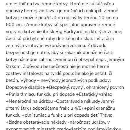
umiestniť na tzv. zemné kotvy, ktoré nie sú súčasťou
dodávky hernej zostavy a je možné ich dokúpiť. Zemné
kotvy je možné použiť až do odchýlky terénu 10 cm na
600 cm. (Zemné kotvy sú špeciálne upravené zemné
vruty na kotvenie ihrísk Big Backyard, na ktorých vrchnej
časti sú prichytené rohy detského ihriska). Inštalácia
zemných vrutov je vykonávaná zdrama. Z dôvodu
bezpečnosti je nutné, aby si zákazník obnažené časti
kotvy následne zahrnul zeminou či obsypal napr. jemným
štrkom. Z dôvodu bezpečnosti nie je možné herné
zostavy inštalovať na tvrdé podložie ako je asfalt, či
betón. Výhody – nevýhody jednotlivých podkladov:
Dopadové dlaždice +Bezpečný, rovný , ohraničený povrch
+Plnia tlmiacu funkciu pri dopade +Estetický vzhľad
+Nenáročné na údržbu -Obstarávacie náklady Jemný
drtený štrk ( odporúčame frakciu 4/8) +plní drenážnu
funkciu +plní tlmiaciu funkciu pri dopade detí Tráva:
+žiadne obstarávacie náklady -náročnosť údržby, v
exponovaných miestach predovšetkým pod šmykľavkou