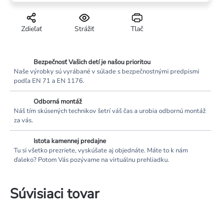
Zdieľať
Strážiť
Tlač
Bezpečnosť Vašich detí je našou prioritou
Naše výrobky sú vyrábané v súlade s bezpečnostnými predpismi
podľa EN 71 a EN 1176.
Odborná montáž
Náš tím skúsených technikov šetrí váš čas a urobia odbornú montáž
za vás.
Istota kamennej predajne
Tu si všetko prezriete, vyskúšate aj objednáte. Máte to k nám
ďaleko? Potom Vás pozývame na virtuálnu prehliadku.
Súvisiaci tovar