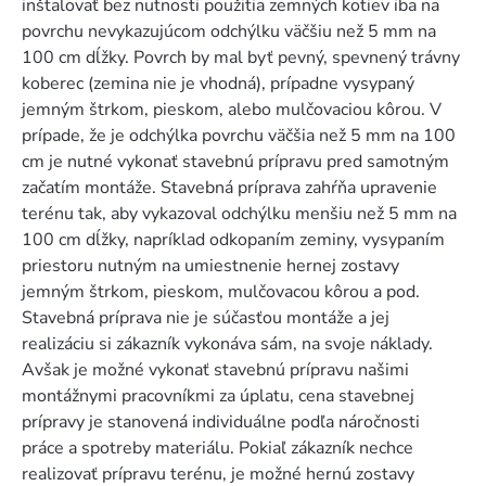
inštalovať bez nutnosti použitia zemných kotiev iba na
povrchu nevykazujúcom odchýlku väčšiu než 5 mm na
100 cm dĺžky. Povrch by mal byť pevný, spevnený trávny
koberec (zemina nie je vhodná), prípadne vysypaný
jemným štrkom, pieskom, alebo mulčovaciou kôrou. V
prípade, že je odchýlka povrchu väčšia než 5 mm na 100
cm je nutné vykonať stavebnú prípravu pred samotným
začatím montáže. Stavebná príprava zahŕňa upravenie
terénu tak, aby vykazoval odchýlku menšiu než 5 mm na
100 cm dĺžky, napríklad odkopaním zeminy, vysypaním
priestoru nutným na umiestnenie hernej zostavy
jemným štrkom, pieskom, mulčovacou kôrou a pod.
Stavebná príprava nie je súčasťou montáže a jej
realizáciu si zákazník vykonáva sám, na svoje náklady.
Avšak je možné vykonať stavebnú prípravu našimi
montážnymi pracovníkmi za úplatu, cena stavebnej
prípravy je stanovená individuálne podľa náročnosti
práce a spotreby materiálu. Pokiaľ zákazník nechce
realizovať prípravu terénu, je možné hernú zostavy