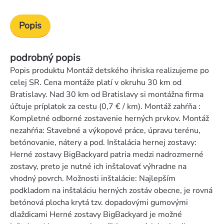
Popis
podrobný popis
Popis produktu Montáž detského ihriska realizujeme po
celej SR. Cena montáže platí v okruhu 30 km od
Bratislavy. Nad 30 km od Bratislavy si montážna firma
účtuje príplatok za cestu (0,7 € / km). Montáž zahŕňa :
Kompletné odborné zostavenie herných prvkov. Montáž
nezahŕńa: Stavebné a výkopové práce, úpravu terénu,
betónovanie, nátery a pod. Inštalácia hernej zostavy:
Herné zostavy BigBackyard patria medzi nadrozmerné
zostavy, preto je nutné ich inštalovať výhradne na
vhodný povrch. Možnosti inštalácie: Najlepším
podkladom na inštaláciu herných zostáv obecne, je rovná
betónová plocha krytá tzv. dopadovými gumovými
dlaždicami Herné zostavy BigBackyard je možné