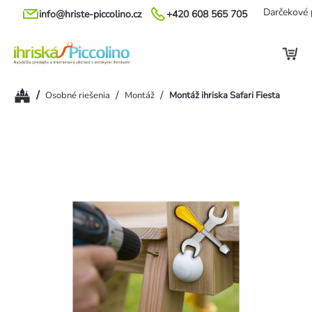
Prejsť
Darčekové 
info@hriste-piccolino.cz
+420 608 565 705
na
obsah
Domov
/
/
/
Osobné riešenia
Montáž
Montáž ihriska Safari Fiesta