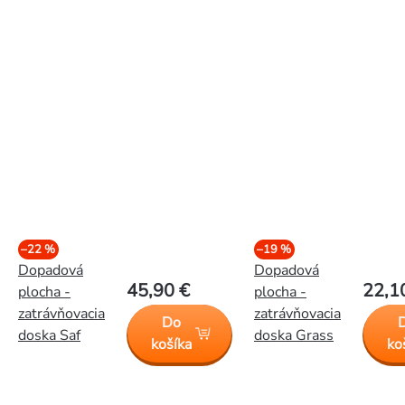
–22 %
–19 %
Dopadová
Dopadová
45,90 €
22,1
plocha -
plocha -
zatrávňovacia
zatrávňovacia
Do
doska Saf
doska Grass
košíka
ko