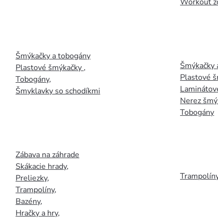
Workout z
Šmýkačky a tobogány
Šmýkačky 
Plastové šmýkačky
,
Plastové 
Tobogány
,
Laminátov
Šmyklavky so schodíkmi
Nerez šmý
Tobogány
Zábava na záhrade
Skákacie hrady
,
Trampolín
Preliezky
,
Trampolíny
,
Bazény
,
Hračky a hry
,