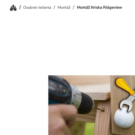
Domov
/
/
/
Osobné riešenia
Montáž
Montáž ihriska Ridgeview