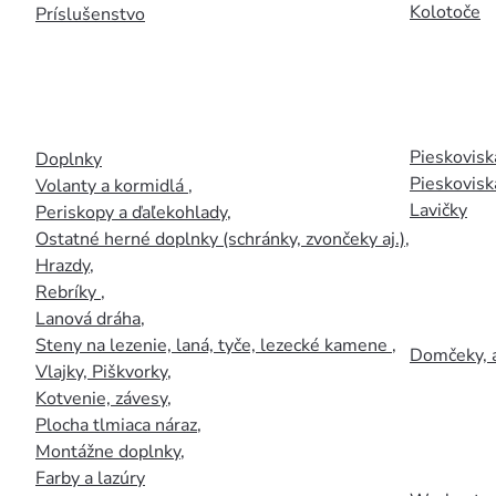
Kolotoče
Príslušenstvo
Pieskoviská
Doplnky
Pieskovisk
Volanty a kormidlá
,
Lavičky
Periskopy a ďaľekohlady
,
Ostatné herné doplnky (schránky, zvončeky aj.)
,
Hrazdy
,
Rebríky
,
Lanová dráha
,
Steny na lezenie, laná, tyče, lezecké kamene
,
Domčeky, 
Vlajky, Piškvorky
,
Kotvenie, závesy
,
Plocha tlmiaca náraz
,
Montážne doplnky
,
Farby a lazúry