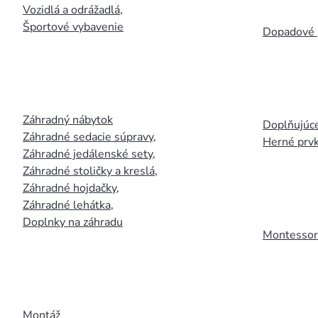
Vozidlá a odrážadlá
,
Športové vybavenie
Dopadové 
Záhradný nábytok
Doplňujúce
Záhradné sedacie súpravy
,
Herné prv
Záhradné jedálenské sety
,
Záhradné stoličky a kreslá
,
Záhradné hojdačky
,
Záhradné lehátka
,
Doplnky na záhradu
Montessori
Montáž