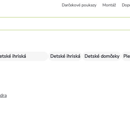
Darčekové poukazy
Montáž
Dop
etské ihriská
Detské ihriská
Detské domčeky
Pie
édra