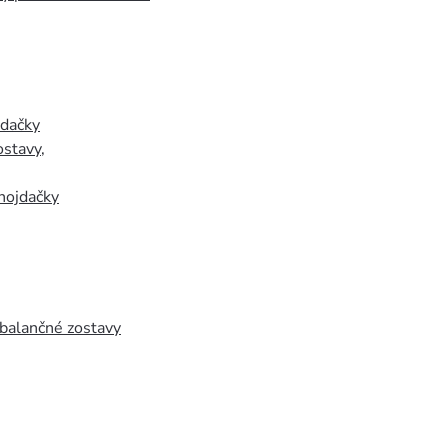
jdačky
ostavy
,
hojdačky
 balančné zostavy