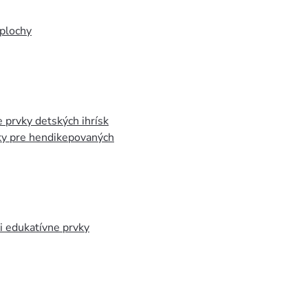
plochy
 prvky detských ihrísk
ky pre hendikepovaných
 edukatívne prvky