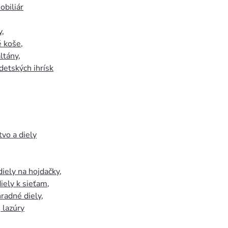
biliár
y
,
 koše
,
ltány
,
detských ihrísk
tvo a diely
iely na hojdačky
,
iely k sieťam
,
hradné diely
,
, lazúry