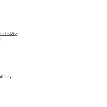
 a lavičky
á
,
altánky