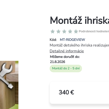
Montáž ihris
Priemerné
Podrobnosti hodnoten
hodnotenie
Kód:
MT-RIDGEVIEW
produktu
Montáž detského ihriska realizuje
je
Detailné informácie
0,0
Môžeme doručiť do:
z
21.8.2026
5
Montáž do 2 - 5 dní
hviezdičiek.
340 €
Jednotková
cena: