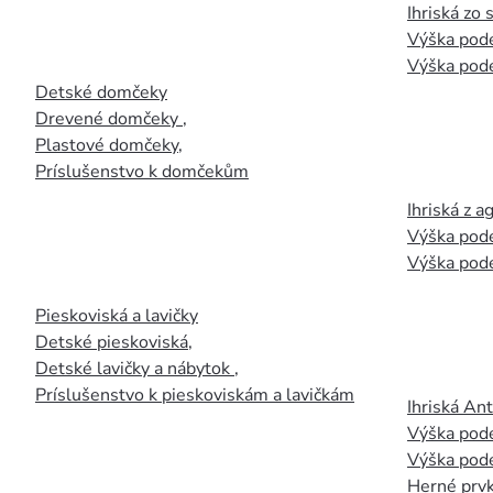
Ihriská zo
Výška pod
Výška pod
Detské domčeky
Drevené domčeky
,
Plastové domčeky
,
Príslušenstvo k domčekům
Ihriská z 
Výška pod
Výška pod
Pieskoviská a lavičky
Detské pieskoviská
,
Detské lavičky a nábytok
,
Príslušenstvo k pieskoviskám a lavičkám
Ihriská An
Výška pod
Výška pod
Herné prvk