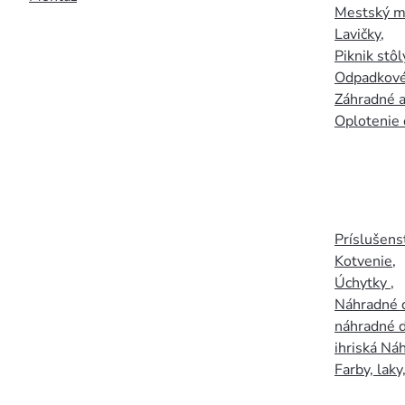
Mestský mo
Lavičky
,
Piknik stôl
Odpadkové
Záhradné a
Oplotenie 
Príslušens
Kotvenie
,
Úchytky
,
Náhradné d
náhradné d
ihriská Ná
Farby, laky