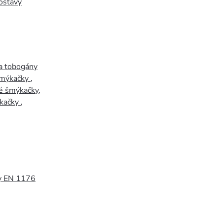
ostavy
a tobogány
šmýkačky
,
é šmýkačky
,
kačky
,
y EN 1176