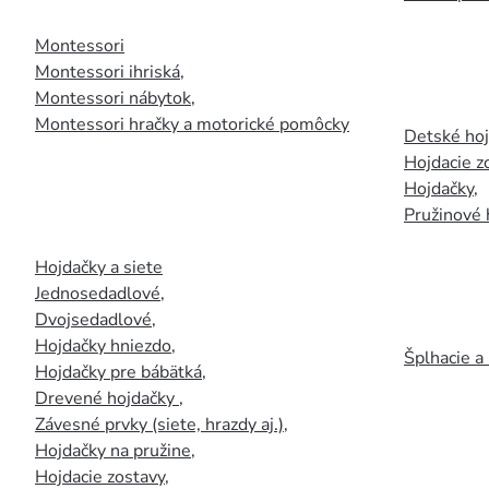
Montessori
Montessori ihriská
,
Montessori nábytok
,
Montessori hračky a motorické pomôcky
Detské ho
Hojdacie z
Hojdačky
,
Pružinové 
Hojdačky a siete
Jednosedadlové
,
Dvojsedadlové
,
Hojdačky hniezdo
,
Šplhacie a
Hojdačky pre bábätká
,
Drevené hojdačky
,
Závesné prvky (siete, hrazdy aj.)
,
Hojdačky na pružine
,
Hojdacie zostavy
,