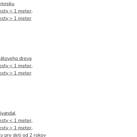
 smreku
esty < 1 meter
,
esty > 1 meter
agátoveho dreva
esty < 1 meter
,
esty > 1 meter
tivandal
esty < 1 meter
,
esty > 1 meter
,
y pre deti od 2 rokov