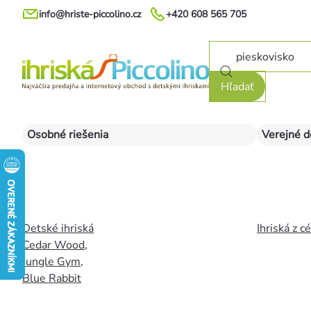
Prejsť
info@hriste-piccolino.cz
+420 608 565 705
na
obsah
Hľadať
Osobné riešenia
Verejné d
Detské ihriská
Ihriská z c
Cedar Wood
,
Jungle Gym
,
Blue Rabbit