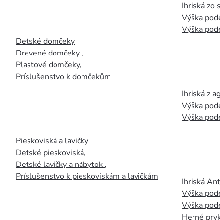
Ihriská zo
Výška pod
Výška pod
Detské domčeky
Drevené domčeky
,
Plastové domčeky
,
Príslušenstvo k domčekům
Ihriská z 
Výška pod
Výška pod
Pieskoviská a lavičky
Detské pieskoviská
,
Detské lavičky a nábytok
,
Príslušenstvo k pieskoviskám a lavičkám
Ihriská An
Výška pod
Výška pod
Herné prvk