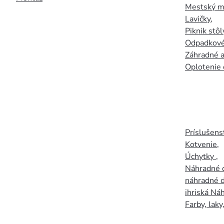
Mestský mo
Lavičky
,
Piknik stôl
Odpadkové
Záhradné a
Oplotenie 
Príslušens
Kotvenie
,
Úchytky
,
Náhradné d
náhradné d
ihriská Ná
Farby, laky