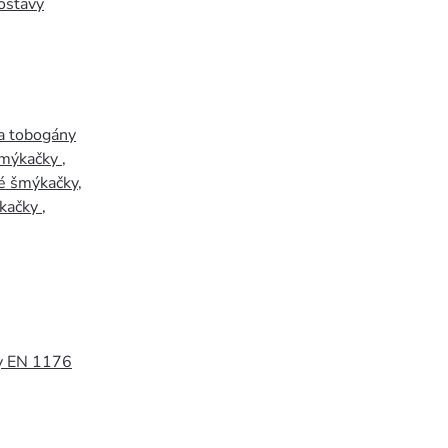
ostavy
a tobogány
šmýkačky
,
é šmýkačky
,
kačky
,
y EN 1176