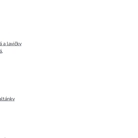
 a lavičky
á
,
altánky