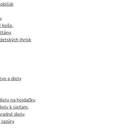
biliár
y
,
 koše
,
ltány
,
detských ihrísk
tvo a diely
iely na hojdačky
,
iely k sieťam
,
hradné diely
,
, lazúry