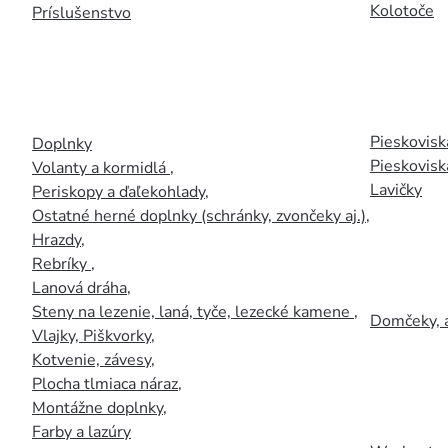
Kolotoče
Príslušenstvo
Pieskoviská
Doplnky
Pieskovisk
Volanty a kormidlá
,
Lavičky
Periskopy a ďaľekohlady
,
Ostatné herné doplnky (schránky, zvončeky aj.)
,
Hrazdy
,
Rebríky
,
Lanová dráha
,
Steny na lezenie, laná, tyče, lezecké kamene
,
Domčeky, 
Vlajky, Piškvorky
,
Kotvenie, závesy
,
Plocha tlmiaca náraz
,
Montážne doplnky
,
Farby a lazúry