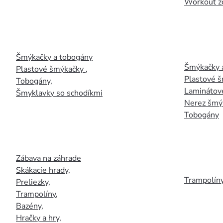
Workout z
Šmýkačky a tobogány
Šmýkačky 
Plastové šmýkačky
,
Plastové 
Tobogány
,
Laminátov
Šmyklavky so schodíkmi
Nerez šmý
Tobogány
Zábava na záhrade
Skákacie hrady
,
Trampolín
Preliezky
,
Trampolíny
,
Bazény
,
Hračky a hry
,