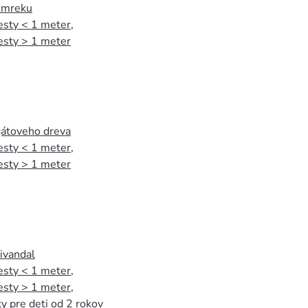
 smreku
esty < 1 meter
,
esty > 1 meter
agátoveho dreva
esty < 1 meter
,
esty > 1 meter
tivandal
esty < 1 meter
,
esty > 1 meter
,
y pre deti od 2 rokov