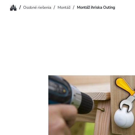
Domov
/
/
/
Osobné riešenia
Montáž
Montáž ihriska Outing