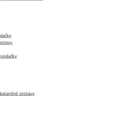
jdačky
ostavy
,
hojdačky
 balančné zostavy