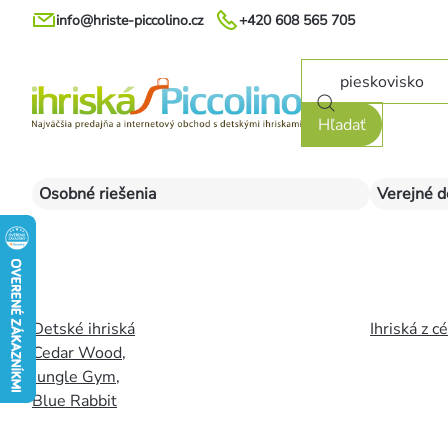
Prejsť
info@hriste-piccolino.cz
+420 608 565 705
na
obsah
Hľadať
Osobné riešenia
Verejné d
Detské ihriská
Ihriská z c
Cedar Wood
,
Jungle Gym
,
Blue Rabbit