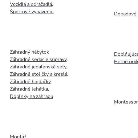
Vozidlá a odrážadlá
,
Športové vybavenie
Dopadové 
Záhradný nábytok
Doplňujúce
Záhradné sedacie súpravy
,
Herné prv
Záhradné jedálenské sety
,
Záhradné stoličky a kreslá
,
Záhradné hojdačky
,
Záhradné lehátka
,
Doplnky na záhradu
Montessori
Montáž