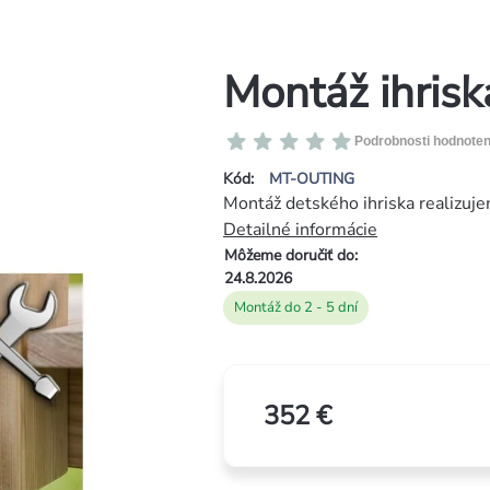
Montáž ihrisk
Priemerné
Podrobnosti hodnoten
hodnotenie
Kód:
MT-OUTING
produktu
Montáž detského ihriska realizuje
je
Detailné informácie
0,0
Môžeme doručiť do:
z
24.8.2026
5
Montáž do 2 - 5 dní
hviezdičiek.
352 €
Jednotková
cena: