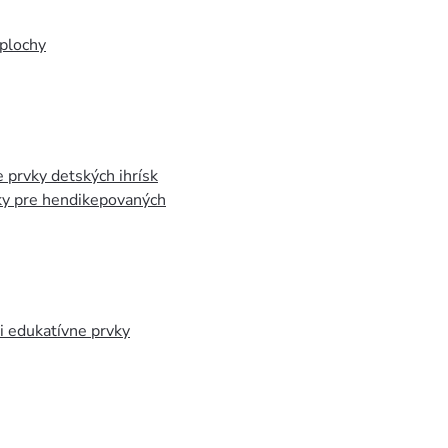
plochy
 prvky detských ihrísk
ky pre hendikepovaných
 edukatívne prvky