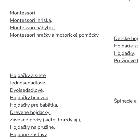
Montessori
Montessori ihriská
,
Montessori nábytok
,
Montessori hračky a motorické pomôcky
Detské ho
Hojdacie z
Hojdačky
,
Pružinové 
Hojdačky a siete
Jednosedadlové
,
Dvojsedadlové
,
Hojdačky hniezdo
,
Šplhacie a
Hojdačky pre bábätká
,
Drevené hojdačky
,
Závesné prvky (siete, hrazdy aj.)
,
Hojdačky na pružine
,
Hojdacie zostavy
,