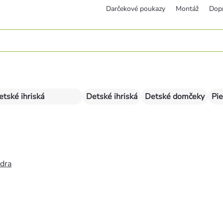
Darčekové poukazy
Montáž
Dop
etské ihriská
Detské ihriská
Detské domčeky
Pie
édra