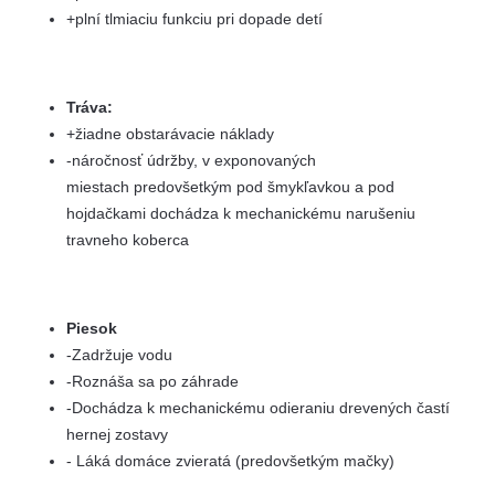
+plní tlmiaciu funkciu pri dopade detí
Tráva:
+žiadne obstarávacie náklady
-náročnosť údržby, v exponovaných
miestach predovšetkým pod šmykľavkou a pod
hojdačkami dochádza k mechanickému narušeniu
travneho koberca
Piesok
-Zadržuje vodu
-Roznáša sa po záhrade
-Dochádza k mechanickému odieraniu drevených častí
hernej zostavy
- Láká domáce zvieratá (predovšetkým mačky)