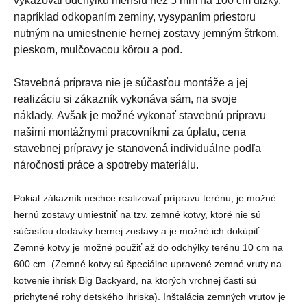
vykazoval odchýlku menšiu než 5 mm na 100 cm dĺžky,
napríklad odkopaním zeminy, vysypaním priestoru
nutným na umiestnenie hernej zostavy jemným štrkom,
pieskom, mulčovacou kôrou a pod.
Stavebná príprava nie je súčasťou montáže a jej
realizáciu si zákazník vykonáva sám, na svoje
náklady. Avšak je možné vykonať stavebnú prípravu
našimi montážnymi pracovníkmi za úplatu, cena
stavebnej prípravy je stanovená individuálne podľa
náročnosti práce a spotreby materiálu.
Pokiaľ zákazník nechce realizovať prípravu terénu, je možné
hernú zostavy umiestniť na tzv. zemné kotvy, ktoré nie sú
súčasťou dodávky hernej zostavy a je možné ich dokúpiť.
Zemné kotvy je možné použiť až do odchýlky terénu 10 cm na
600 cm. (Zemné kotvy sú špeciálne upravené zemné vruty na
kotvenie ihrísk Big Backyard, na ktorých vrchnej časti sú
prichytené rohy detského ihriska). Inštalácia zemných vrutov je