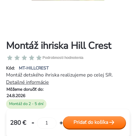
Montáž ihriska Hill Crest
Priemerné
Podrobnosti hodnotenia
hodnotenie
Kód:
MT-HILLCREST
produktu
Montáž detského ihriska realizujeme po celej SR.
je
Detailné informácie
0,0
Môžeme doručiť do:
z
24.8.2026
5
Montáž do 2 - 5 dní
hviezdičiek.
280 €
Pridať do košíka
Jednotková
cena: