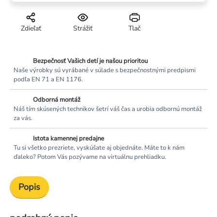
Zdieľať
Strážiť
Tlač
Bezpečnosť Vašich detí je našou prioritou
Naše výrobky sú vyrábané v súlade s bezpečnostnými predpismi
podľa EN 71 a EN 1176.
Odborná montáž
Náš tím skúsených technikov šetrí váš čas a urobia odbornú montáž
za vás.
Istota kamennej predajne
Tu si všetko prezriete, vyskúšate aj objednáte. Máte to k nám
ďaleko? Potom Vás pozývame na virtuálnu prehliadku.
Popis