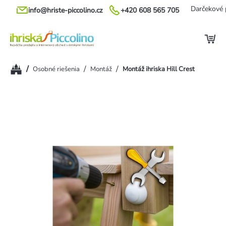
Prejsť
Darčekové 
info@hriste-piccolino.cz
+420 608 565 705
na
obsah
Domov
/
/
/
Osobné riešenia
Montáž
Montáž ihriska Hill Crest