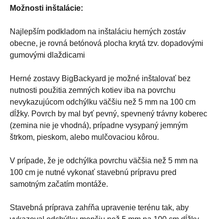
Možnosti inštalácie:
Najlepším podkladom na inštaláciu herných zostáv
obecne, je rovná betónová plocha krytá tzv. dopadovými
gumovými dlaždicami
Herné zostavy BigBackyard je možné inštalovať bez
nutnosti použitia zemných kotiev iba na povrchu
nevykazujúcom odchýlku väčšiu než 5 mm na 100 cm
dĺžky. Povrch by mal byť pevný, spevnený trávny koberec
(zemina nie je vhodná), prípadne vysypaný jemným
štrkom, pieskom, alebo mulčovaciou kôrou.
V prípade, že je odchýlka povrchu väčšia než 5 mm na
100 cm je nutné vykonať stavebnú prípravu pred
samotným začatím montáže.
Stavebná príprava zahŕňa upravenie terénu tak, aby