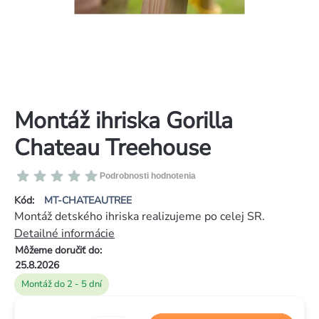
Montáž ihriska Gorilla
Chateau Treehouse
Priemerné
Podrobnosti hodnotenia
hodnotenie
Kód:
MT-CHATEAUTREE
produktu
Montáž detského ihriska realizujeme po celej SR.
je
Detailné informácie
0,0
Môžeme doručiť do:
z
25.8.2026
5
Montáž do 2 - 5 dní
hviezdičiek.