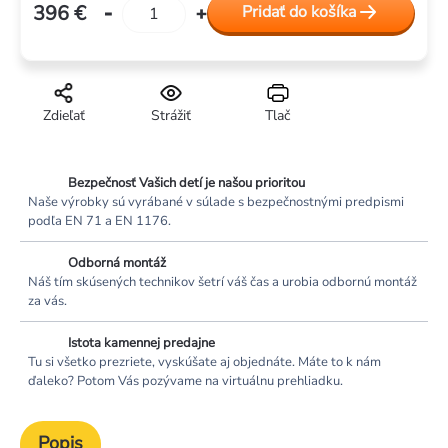
396 €
Pridať do košíka
Jednotková
cena:
Zdieľať
Strážiť
Tlač
Bezpečnosť Vašich detí je našou prioritou
Naše výrobky sú vyrábané v súlade s bezpečnostnými predpismi
podľa EN 71 a EN 1176.
Odborná montáž
Náš tím skúsených technikov šetrí váš čas a urobia odbornú montáž
za vás.
Istota kamennej predajne
Tu si všetko prezriete, vyskúšate aj objednáte. Máte to k nám
ďaleko? Potom Vás pozývame na virtuálnu prehliadku.
Popis