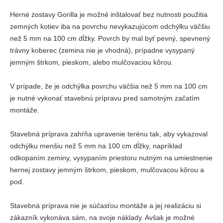
Herné zostavy Gorilla je možné inštalovať bez nutnosti použitia
zemných kotiev iba na povrchu nevykazujúcom odchýlku väčšiu
než 5 mm na 100 cm dĺžky. Povrch by mal byť pevný, spevnený
trávny koberec (zemina nie je vhodná), prípadne vysypaný
jemným štrkom, pieskom, alebo mulčovaciou kôrou.
V prípade, že je odchýlka povrchu väčšia než 5 mm na 100 cm
je nutné vykonať stavebnú prípravu pred samotným začatím
montáže.
Stavebná príprava zahŕňa upravenie terénu tak, aby vykazoval
odchýlku menšiu než 5 mm na 100 cm dĺžky, napríklad
odkopaním zeminy, vysypaním priestoru nutným na umiestnenie
hernej zostavy jemným štrkom, pieskom, mulčovacou kôrou a
pod.
Stavebná príprava nie je súčasťou montáže a jej realizáciu si
zákazník vykonáva sám, na svoje náklady. Avšak je možné