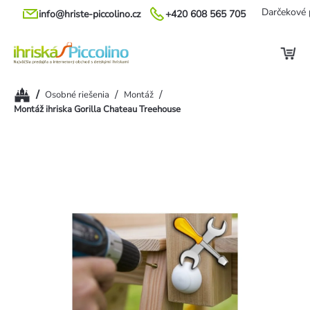
Prejsť
Darčekové 
info@hriste-piccolino.cz
+420 608 565 705
na
obsah
Domov
/
/
/
Osobné riešenia
Montáž
Montáž ihriska Gorilla Chateau Treehouse