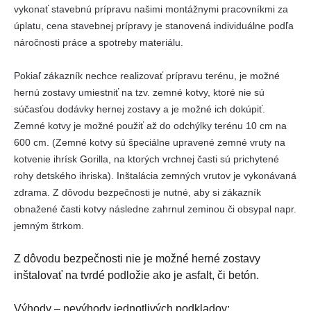
vykonať stavebnú prípravu našimi montážnymi pracovníkmi za
úplatu, cena stavebnej prípravy je stanovená individuálne podľa
náročnosti práce a spotreby materiálu.
Pokiaľ zákazník nechce realizovať prípravu terénu, je možné
hernú zostavy umiestniť na tzv. zemné kotvy, ktoré nie sú
súčasťou dodávky hernej zostavy a je možné ich dokúpiť.
Zemné kotvy je možné použiť až do odchýlky terénu 10 cm na
600 cm. (Zemné kotvy sú špeciálne upravené zemné vruty na
kotvenie ihrísk Gorilla, na ktorých vrchnej časti sú prichytené
rohy detského ihriska). Inštalácia zemných vrutov je vykonávaná
zdrama. Z dôvodu bezpečnosti je nutné, aby si zákazník
obnažené časti kotvy následne zahrnul zeminou či obsypal napr.
jemným štrkom.
Z dôvodu bezpečnosti nie je možné herné zostavy
inštalovať na tvrdé podložie ako je asfalt, či betón.
Výhody – nevýhody jednotlivých podkladov: