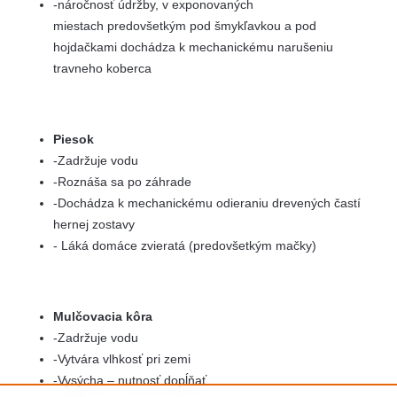
-náročnosť údržby, v exponovaných
miestach predovšetkým pod šmykľavkou a pod
hojdačkami dochádza k mechanickému narušeniu
travneho koberca
Piesok
-Zadržuje vodu
-Roznáša sa po záhrade
-Dochádza k mechanickému odieraniu drevených častí
hernej zostavy
- Láká domáce zvieratá (predovšetkým mačky)
Mulčovacia kôra
-Zadržuje vodu
-Vytvára vlhkosť pri zemi
-Vysýcha – nutnosť dopĺňať