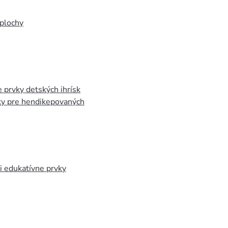
plochy
 prvky detských ihrísk
ky pre hendikepovaných
 edukatívne prvky