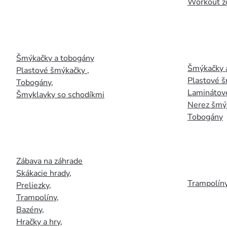
Workout z
Šmýkačky a tobogány
Šmýkačky 
Plastové šmýkačky
,
Plastové 
Tobogány
,
Laminátov
Šmyklavky so schodíkmi
Nerez šmý
Tobogány
Zábava na záhrade
Skákacie hrady
,
Trampolín
Preliezky
,
Trampolíny
,
Bazény
,
Hračky a hry
,