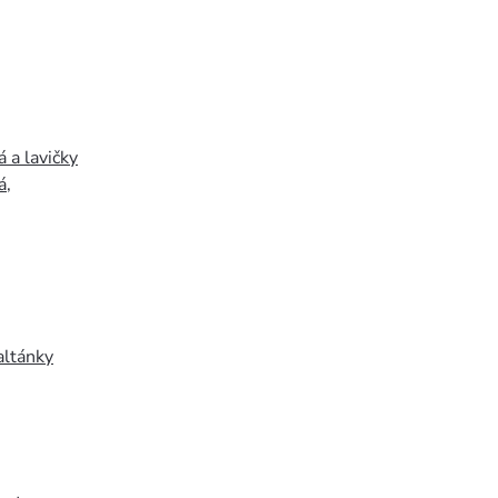
 a lavičky
á
,
altánky