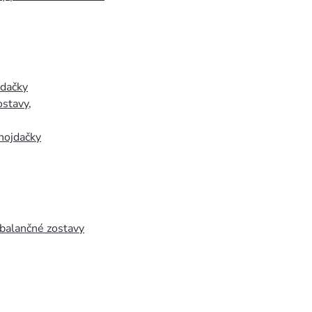
jdačky
ostavy
,
hojdačky
 balančné zostavy