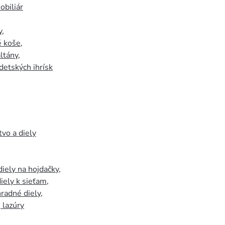
biliár
y
,
 koše
,
ltány
,
detských ihrísk
tvo a diely
iely na hojdačky
,
iely k sieťam
,
hradné diely
,
, lazúry