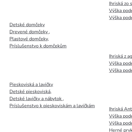
Ihriská zo
Výška pod
Výška pod
Detské domčeky
Drevené domčeky
,
Plastové domčeky
,
Príslušenstvo k domčekům
Ihriská z 
Výška pod
Výška pod
Pieskoviská a lavičky
Detské pieskoviská
,
Detské lavičky a nábytok
,
Príslušenstvo k pieskoviskám a lavičkám
Ihriská An
Výška pod
Výška pod
Herné prvk