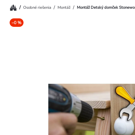
Domov
/
/
/
Osobné riešenia
Montáž
Montáž Detský domček Stonew
–0 %