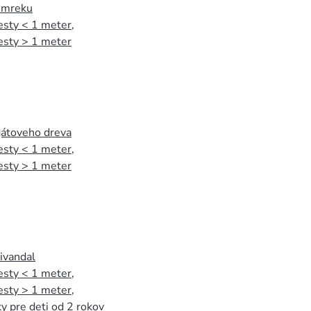
 smreku
esty < 1 meter
,
esty > 1 meter
agátoveho dreva
esty < 1 meter
,
esty > 1 meter
tivandal
esty < 1 meter
,
esty > 1 meter
,
y pre deti od 2 rokov