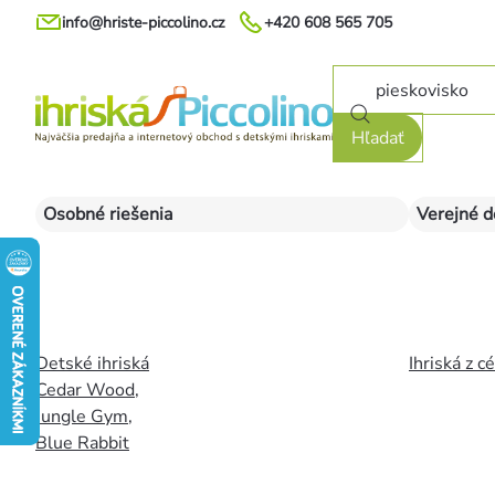
Prejsť
info@hriste-piccolino.cz
+420 608 565 705
na
obsah
Hľadať
Osobné riešenia
Verejné d
Detské ihriská
Ihriská z c
Cedar Wood
,
Jungle Gym
,
Blue Rabbit