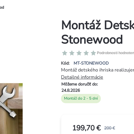
ood
Montáž Dets
Stonewood
Priemerné
Podrobnosti hodnoten
hodnotenie
Kód:
MT-STONEWOOD
produktu
Montáž detského ihriska realizuje
je
Detailné informácie
0,0
Môžeme doručiť do:
z
24.8.2026
5
Montáž do 2 - 5 dní
hviezdičiek.
199,70 €
200 €