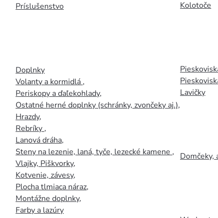
Kolotoče
Príslušenstvo
Pieskoviská
Doplnky
Pieskovisk
Volanty a kormidlá
,
Lavičky
Periskopy a ďaľekohlady
,
Ostatné herné doplnky (schránky, zvončeky aj.)
,
Hrazdy
,
Rebríky
,
Lanová dráha
,
Steny na lezenie, laná, tyče, lezecké kamene
,
Domčeky, 
Vlajky, Piškvorky
,
Kotvenie, závesy
,
Plocha tlmiaca náraz
,
Montážne doplnky
,
Farby a lazúry