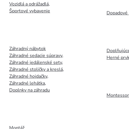
Vozidlá a odrážadlá
,
Športové vybavenie
Dopadové 
Záhradný nábytok
Doplňujúce
Záhradné sedacie súpravy
,
Herné prv
Záhradné jedálenské sety
,
Záhradné stoličky a kreslá
,
Záhradné hojdačky
,
Záhradné lehátka
,
Doplnky na záhradu
Montessori
Montáž