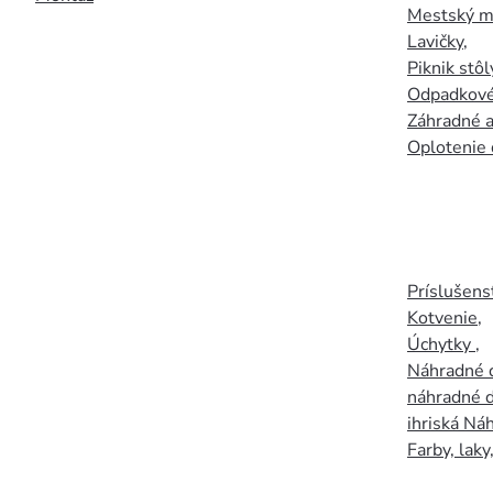
Mestský mo
Lavičky
,
Piknik stôl
Odpadkové
Záhradné a
Oplotenie 
Príslušens
Kotvenie
,
Úchytky
,
Náhradné d
náhradné d
ihriská Ná
Farby, laky