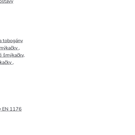
ostavy
a tobogány
šmýkačky
,
é šmýkačky
,
kačky
,
y EN 1176