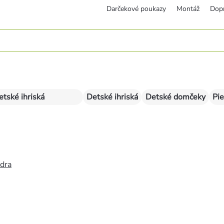
Darčekové poukazy
Montáž
Dop
etské ihriská
Detské ihriská
Detské domčeky
Pie
édra