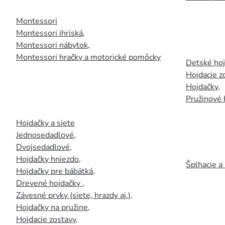
Montessori
Montessori ihriská
,
Montessori nábytok
,
Montessori hračky a motorické pomôcky
Detské ho
Hojdacie z
Hojdačky
,
Pružinové 
Hojdačky a siete
Jednosedadlové
,
Dvojsedadlové
,
Hojdačky hniezdo
,
Šplhacie a
Hojdačky pre bábätká
,
Drevené hojdačky
,
Závesné prvky (siete, hrazdy aj.)
,
Hojdačky na pružine
,
Hojdacie zostavy
,