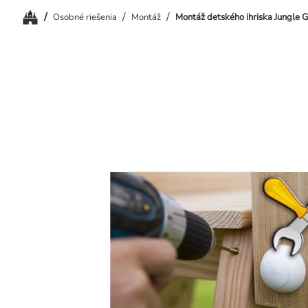
Domov
/
/
/
Osobné riešenia
Montáž
Montáž detského ihriska Jungle