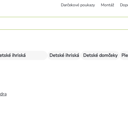
Darčekové poukazy
Montáž
Dop
etské ihriská
Detské ihriská
Detské domčeky
Pie
édra