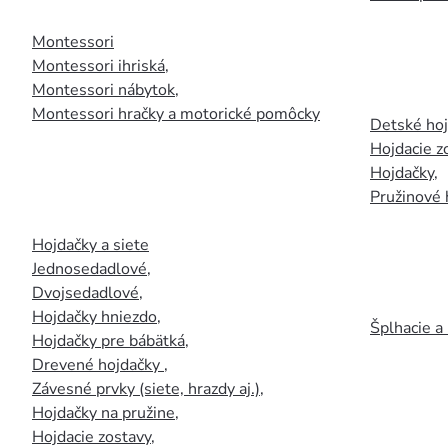
Montessori
Montessori ihriská
,
Montessori nábytok
,
Montessori hračky a motorické pomôcky
Detské ho
Hojdacie z
Hojdačky
,
Pružinové 
Hojdačky a siete
Jednosedadlové
,
Dvojsedadlové
,
Hojdačky hniezdo
,
Šplhacie a
Hojdačky pre bábätká
,
Drevené hojdačky
,
Závesné prvky (siete, hrazdy aj.)
,
Hojdačky na pružine
,
Hojdacie zostavy
,