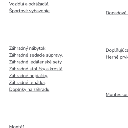
Vozidlá a odrážadlá
,
Športové vybavenie
Dopadové 
Záhradný nábytok
Doplňujúce
Záhradné sedacie súpravy
,
Herné prv
Záhradné jedálenské sety
,
Záhradné stoličky a kreslá
,
Záhradné hojdačky
,
Záhradné lehátka
,
Doplnky na záhradu
Montessori
Montáž