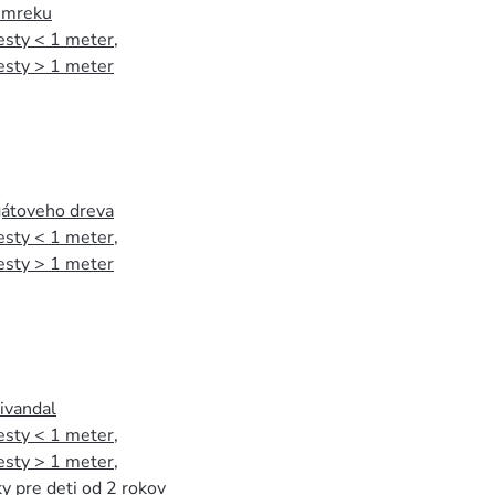
 smreku
esty < 1 meter
,
esty > 1 meter
agátoveho dreva
esty < 1 meter
,
esty > 1 meter
tivandal
esty < 1 meter
,
esty > 1 meter
,
y pre deti od 2 rokov