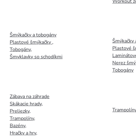
Workout z
Šmýkačky a tobogány
Šmýkačky 
Plastové šmýkačky
,
Plastové 
Tobogány
,
Laminátov
Šmyklavky so schodíkmi
Nerez šmý
Tobogány
Zábava na záhrade
Skákacie hrady
,
Trampolín
Preliezky
,
Trampolíny
,
Bazény
,
Hračky a hry
,