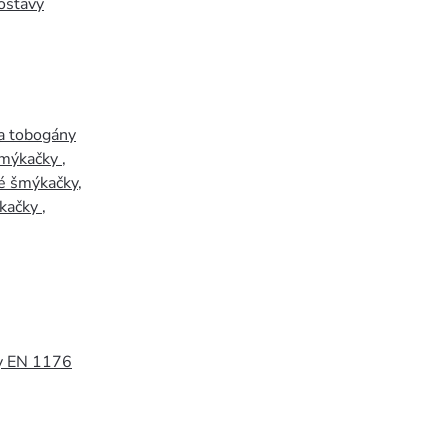
ostavy
a tobogány
šmýkačky
,
é šmýkačky
,
kačky
,
y EN 1176