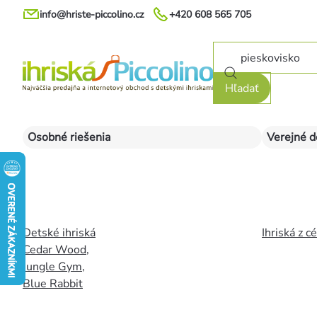
Prejsť
info@hriste-piccolino.cz
+420 608 565 705
na
obsah
Hľadať
Osobné riešenia
Verejné d
Detské ihriská
Ihriská z c
Cedar Wood
,
Jungle Gym
,
Blue Rabbit