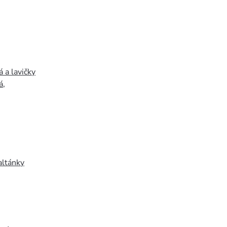
 a lavičky
á
,
altánky