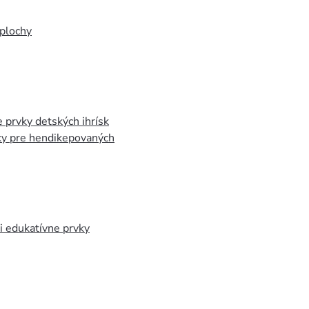
plochy
 prvky detských ihrísk
ky pre hendikepovaných
 edukatívne prvky