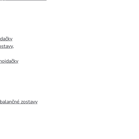
jdačky
ostavy
,
hojdačky
 balančné zostavy