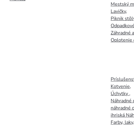
Mestský mo
Lavičky
,
Piknik stôl
Odpadkové
Záhradné a
Oplotenie 
Príslušens
Kotvenie
,
Úchytky
,
Náhradné d
náhradné d
ihriská Ná
Farby, laky