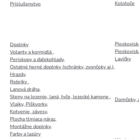
Kolotoče
Príslušenstvo
Pieskoviská
Doplnky
Pieskovisk
Volanty a kormidlá
,
Lavičky
Periskopy a ďaľekohlady
,
Ostatné herné doplnky (schránky, zvončeky aj.)
,
Hrazdy
,
Rebríky
,
Lanová dráha
,
Steny na lezenie, laná, tyče, lezecké kamene
,
Domčeky, 
Vlajky, Piškvorky
,
Kotvenie, závesy
,
Plocha tlmiaca náraz
,
Montážne doplnky
,
Farby a lazúry