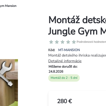
 Gym Mansion
Montáž detské
Jungle Gym 
Priemerné
Podrobnosti hodnoten
hodnotenie
Kód:
MT-MANSION
produktu
Montáž detského ihriska realizuje
je
Detailné informácie
0,0
Môžeme doručiť do:
z
24.8.2026
5
Montáž do 2 - 5 dní
hviezdičiek.
280 €
Jednotková