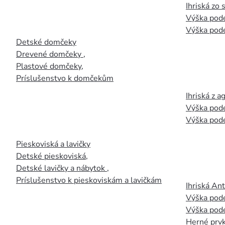
Ihriská zo
Výška pod
Výška pod
Detské domčeky
Drevené domčeky
,
Plastové domčeky
,
Príslušenstvo k domčekům
Ihriská z 
Výška pod
Výška pod
Pieskoviská a lavičky
Detské pieskoviská
,
Detské lavičky a nábytok
,
Príslušenstvo k pieskoviskám a lavičkám
Ihriská An
Výška pod
Výška pod
Herné prvk