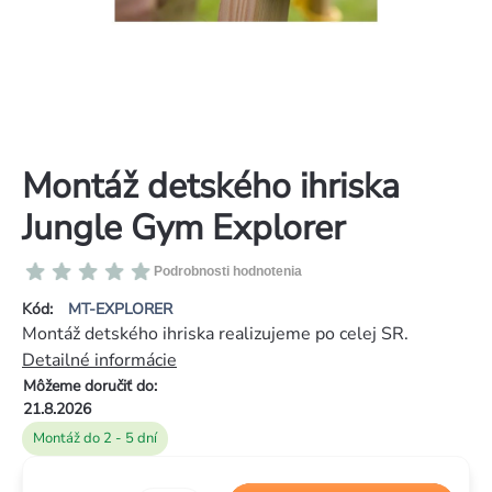
Montáž detského ihriska
Jungle Gym Explorer
Priemerné
Podrobnosti hodnotenia
hodnotenie
Kód:
MT-EXPLORER
produktu
Montáž detského ihriska realizujeme po celej SR.
je
Detailné informácie
0,0
Môžeme doručiť do:
z
21.8.2026
5
Montáž do 2 - 5 dní
hviezdičiek.