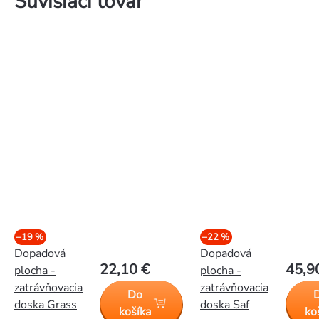
Súvisiaci tovar
–19 %
–22 %
Dopadová
Dopadová
22,10 €
45,9
plocha -
plocha -
zatrávňovacia
zatrávňovacia
Do
doska Grass
doska Saf
košíka
ko