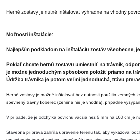
Herné zostavy je nutné inštalovať výhradne na vhodný povrc
Možnosti inštalácie:
Najlepším podkladom na inštaláciu zostáv všeobecne, j
Pokiaľ chcete hernú zostavu umiestniť na trávnik, odp
je možné jednoduchým spôsobom položiť priamo na trávni
Údržba trávnika je potom veľmi jednoduchá, trávu prera
Herné zostavy je možné inštalovať bez nutnosti použitia zemných 
spevnený trávny koberec (zemina nie je vhodná), prípadne vysypa
V prípade, že je odchýlka povrchu väčšia než 5 mm na 100 cm je 
Stavebná príprava zahŕňa upravenie terénu tak, aby vykazoval od
umiestnenie hernej zostavy jemným štrkom, pieskom, mulčovacou 