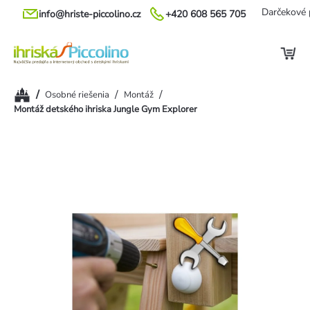
Prejsť
Darčekové 
info@hriste-piccolino.cz
+420 608 565 705
na
obsah
Domov
/
/
/
Osobné riešenia
Montáž
Montáž detského ihriska Jungle Gym Explorer