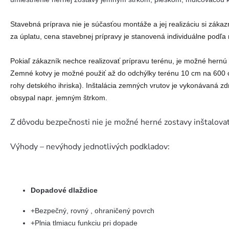
Stavebná príprava nie je súčasťou montáže a jej realizáciu si zák
za úplatu, cena stavebnej prípravy je stanovená individuálne podľa 
Pokiaľ zákazník nechce realizovať prípravu terénu, je možné hernú 
Zemné kotvy je možné použiť až do odchýlky terénu 10 cm na 600 cm
rohy detského ihriska). Inštalácia zemných vrutov je vykonávaná z
obsypal napr. jemným štrkom.
Z dôvodu bezpečnosti nie je možné herné zostavy inštalovať n
Výhody – nevýhody jednotlivých podkladov:
Dopadové dlaždice
+Bezpečný, rovný , ohraničený povrch
+Plnia tlmiacu funkciu pri dopade