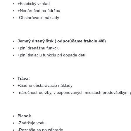
+Estetický vzhľad
+Nenáročné na údržbu
-Obstarávacie náklady
Jemný drtený štrk ( odporúčame frakciu 4/8)
+plní drenážnu funkciu
+plní tlmiaciu funkciu pri dopade detí
Tráva:
+žiadne obstarávacie náklady
-náročnosť údržby, v exponovaných miestach predovšetkým
Piesok
-Zadržuje vodu
-Roznáša sa po záhrade