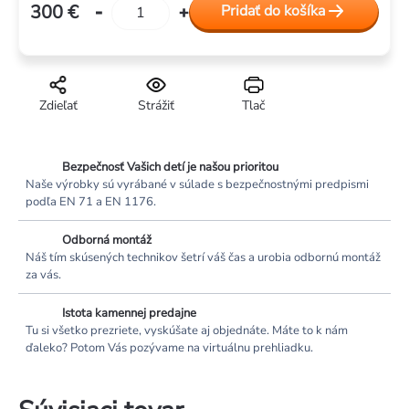
300 €
Pridať do košíka
Jednotková
cena:
Zdieľať
Strážiť
Tlač
Bezpečnosť Vašich detí je našou prioritou
Naše výrobky sú vyrábané v súlade s bezpečnostnými predpismi
podľa EN 71 a EN 1176.
Odborná montáž
Náš tím skúsených technikov šetrí váš čas a urobia odbornú montáž
za vás.
Istota kamennej predajne
Tu si všetko prezriete, vyskúšate aj objednáte. Máte to k nám
ďaleko? Potom Vás pozývame na virtuálnu prehliadku.