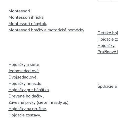
Montessori
Montessori ihriská
,
Montessori nábytok
,
Montessori hračky a motorické pomôcky
Detské ho
Hojdacie z
Hojdačky
,
Pružinové 
Hojdačky a siete
Jednosedadlové
,
Dvojsedadlové
,
Hojdačky hniezdo
,
Šplhacie a
Hojdačky pre bábätká
,
Drevené hojdačky
,
Závesné prvky (siete, hrazdy aj.)
,
Hojdačky na pružine
,
Hojdacie zostavy
,