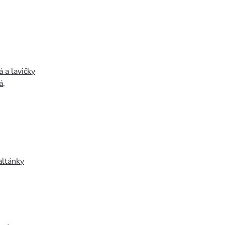
 a lavičky
á
,
altánky