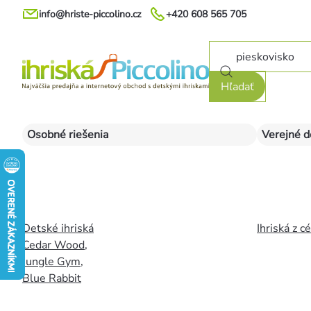
Prejsť
info@hriste-piccolino.cz
+420 608 565 705
na
obsah
Hľadať
Osobné riešenia
Verejné d
Detské ihriská
Ihriská z c
Cedar Wood
,
Jungle Gym
,
Blue Rabbit