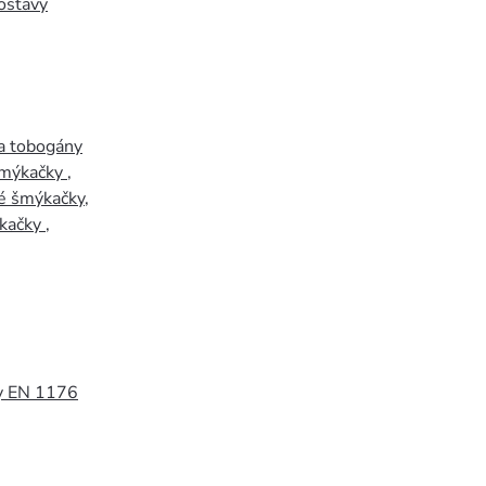
ostavy
a tobogány
šmýkačky
,
é šmýkačky
,
kačky
,
y EN 1176