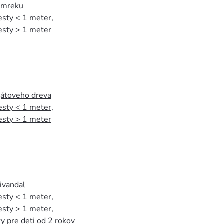
 smreku
esty < 1 meter
,
esty > 1 meter
agátoveho dreva
esty < 1 meter
,
esty > 1 meter
tivandal
esty < 1 meter
,
esty > 1 meter
,
y pre deti od 2 rokov