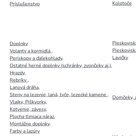
Kolotoče
Príslušenstvo
Pieskoviská
Doplnky
Pieskovisk
Volanty a kormidlá
,
Lavičky
Periskopy a ďaľekohlady
,
Ostatné herné doplnky (schránky, zvončeky aj.)
,
Hrazdy
,
Rebríky
,
Lanová dráha
,
Steny na lezenie, laná, tyče, lezecké kamene
,
Domčeky, 
Vlajky, Piškvorky
,
Kotvenie, závesy
,
Plocha tlmiaca náraz
,
Montážne doplnky
,
Farby a lazúry