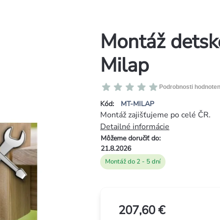
Montáž dets
Milap
Priemerné
Podrobnosti hodnoten
hodnotenie
Kód:
MT-MILAP
produktu
Montáž zajišťujeme po celé ČR.
je
Detailné informácie
0,0
Môžeme doručiť do:
z
21.8.2026
5
Montáž do 2 - 5 dní
hviezdičiek.
207,60 €
Jednotková