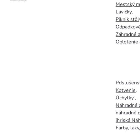
Mestský mo
Lavičky
,
Piknik stôl
Odpadkové
Záhradné a
Oplotenie 
Príslušens
Kotvenie
,
Úchytky
,
Náhradné d
náhradné d
ihriská Ná
Farby, laky