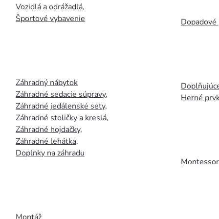
Vozidlá a odrážadlá
,
Športové vybavenie
Dopadové 
Záhradný nábytok
Doplňujúce
Záhradné sedacie súpravy
,
Herné prv
Záhradné jedálenské sety
,
Záhradné stoličky a kreslá
,
Záhradné hojdačky
,
Záhradné lehátka
,
Doplnky na záhradu
Montessori
Montáž