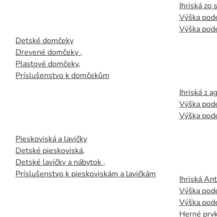
Ihriská zo
Výška pod
Výška pod
Detské domčeky
Drevené domčeky
,
Plastové domčeky
,
Príslušenstvo k domčekům
Ihriská z 
Výška pod
Výška pod
Pieskoviská a lavičky
Detské pieskoviská
,
Detské lavičky a nábytok
,
Príslušenstvo k pieskoviskám a lavičkám
Ihriská An
Výška pod
Výška pod
Herné prvk