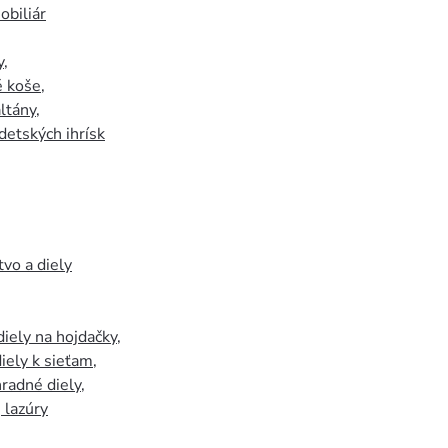
biliár
y
,
 koše
,
ltány
,
detských ihrísk
tvo a diely
iely na hojdačky
,
iely k sieťam
,
hradné diely
,
, lazúry