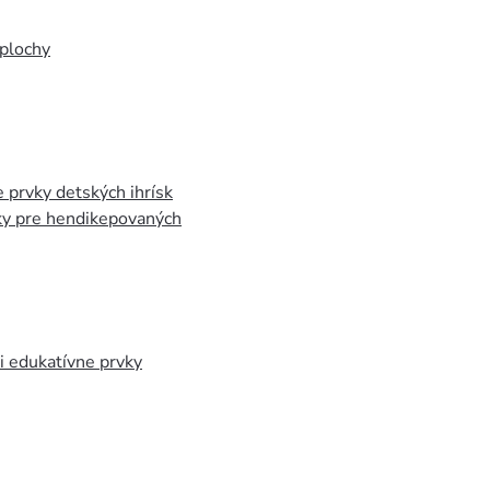
plochy
 prvky detských ihrísk
ky pre hendikepovaných
 edukatívne prvky