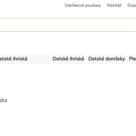
Darčekové poukazy
Montáž
Dop
etské ihriská
Detské ihriská
Detské domčeky
Pie
édra