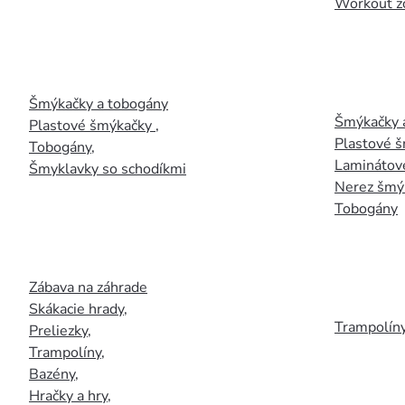
Workout z
Šmýkačky a tobogány
Šmýkačky 
Plastové šmýkačky
,
Plastové 
Tobogány
,
Laminátov
Šmyklavky so schodíkmi
Nerez šmý
Tobogány
Zábava na záhrade
Skákacie hrady
,
Trampolín
Preliezky
,
Trampolíny
,
Bazény
,
Hračky a hry
,