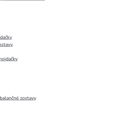
jdačky
ostavy
,
hojdačky
 balančné zostavy