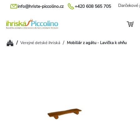
Prejsť
Darčekové 
info@hriste-piccolino.cz
+420 608 565 705
na
obsah
Domov
/
/
Verejné detské ihriská
Mobiliár z agátu - Lavička k ohňu