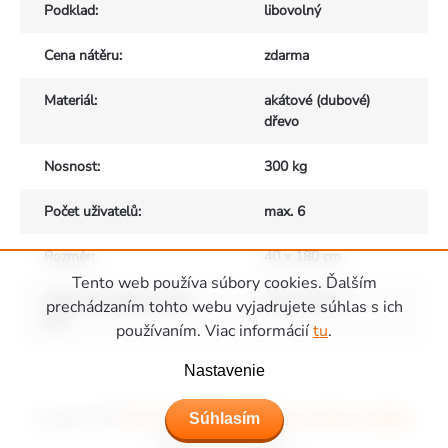
Podklad
:
libovolný
Cena nátěru
:
zdarma
Materiál
:
akátové (dubové)
dřevo
Nosnost
:
300 kg
Počet uživatelů
:
max. 6
Rozměr
:
40 x 180 cm
Tento web používa súbory cookies. Ďalším
Velikost bezpečnostních
350 x 480 cm
prechádzaním tohto webu vyjadrujete súhlas s ich
zón
:
používaním. Viac informácií
tu
.
Zápätie
Nastavenie
Súhlasím
Copyright 2026
Ihriská Piccolino - Detské ihriská, domčeky a hojdačky
.
Všetky práva vyhradené.