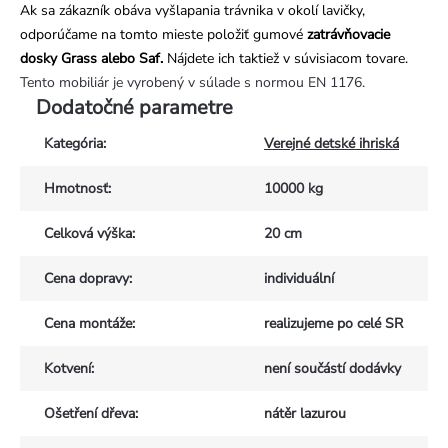
Ak sa zákazník obáva vyšlapania trávnika v okolí lavičky,
odporúčame na tomto mieste položiť gumové
zatrávňovacie
dosky Grass alebo Saf.
Nájdete ich taktiež v súvisiacom tovare.
Tento mobiliár je vyrobený v súlade s normou EN 1176.
Dodatočné parametre
Kategória
:
Verejné detské ihriská
Hmotnosť
:
10000 kg
Celková výška
:
20 cm
Cena dopravy
:
individuální
Cena montáže
:
realizujeme po celé SR
Kotvení
:
není součástí dodávky
Ošetření dřeva
:
nátěr lazurou