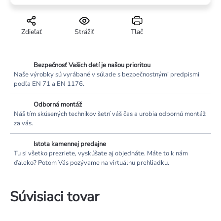
Zdieľať
Strážiť
Tlač
Bezpečnosť Vašich detí je našou prioritou
Naše výrobky sú vyrábané v súlade s bezpečnostnými predpismi
podľa EN 71 a EN 1176.
Odborná montáž
Náš tím skúsených technikov šetrí váš čas a urobia odbornú montáž
za vás.
Istota kamennej predajne
Tu si všetko prezriete, vyskúšate aj objednáte. Máte to k nám
ďaleko? Potom Vás pozývame na virtuálnu prehliadku.
Súvisiaci tovar