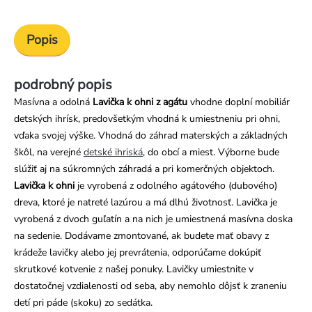
Popis
podrobný popis
Masívna a odolná
Lavička k ohni z agátu
vhodne doplní mobiliár
detských ihrísk, predovšetkým vhodná k umiestneniu pri ohni,
vďaka svojej výške. Vhodná do záhrad materských a základných
škôl, na verejné
detské ihriská
, do obcí a miest. Výborne bude
slúžiť aj na súkromných záhradá a pri komerčných objektoch.
Lavička k ohni
je vyrobená z odolného agátového (dubového)
dreva, ktoré je natreté lazúrou a má dlhú životnosť. Lavička je
vyrobená z dvoch guľatín a na nich je umiestnená masívna doska
na sedenie. Dodávame zmontované, ak budete mať obavy z
krádeže lavičky alebo jej prevrátenia, odporúčame dokúpiť
skrutkové kotvenie z našej ponuky. Lavičky umiestnite v
dostatočnej vzdialenosti od seba, aby nemohlo dôjsť k zraneniu
detí pri páde (skoku) zo sedátka.