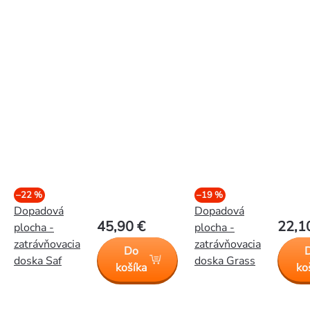
–22 %
–19 %
Dopadová
Dopadová
45,90 €
22,1
plocha -
plocha -
zatrávňovacia
zatrávňovacia
Do
doska Saf
doska Grass
košíka
ko