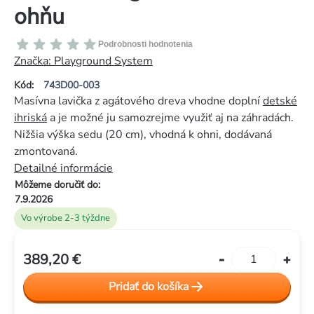
ohňu
Priemerné
Podrobnosti hodnotenia
hodnotenie
Značka:
Playground System
produktu
Kód:
743D00-003
je
Masívna lavička z agátového dreva vhodne doplní
detské
0,0
ihriská
a je možné ju samozrejme využiť aj na záhradách.
z
Nižšia výška sedu (20 cm), vhodná k ohni, dodávaná
5
zmontovaná.
hviezdičiek.
Detailné informácie
Môžeme doručiť do:
7.9.2026
Vo výrobe 2-3 týždne
389,20 €
Jednotková
cena:
Pridať do košíka