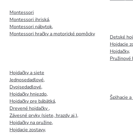
Montessori
Montessori ihriská
,
Montessori nábytok
,
Montessori hračky a motorické pomôcky
Detské ho
Hojdacie z
Hojdačky
,
Pružinové 
Hojdačky a siete
Jednosedadlové
,
Dvojsedadlové
,
Hojdačky hniezdo
,
Šplhacie a
Hojdačky pre bábätká
,
Drevené hojdačky
,
Závesné prvky (siete, hrazdy aj.)
,
Hojdačky na pružine
,
Hojdacie zostavy
,