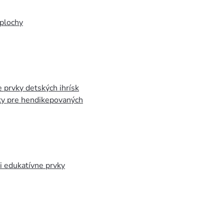
plochy
 prvky detských ihrísk
ky pre hendikepovaných
 edukatívne prvky