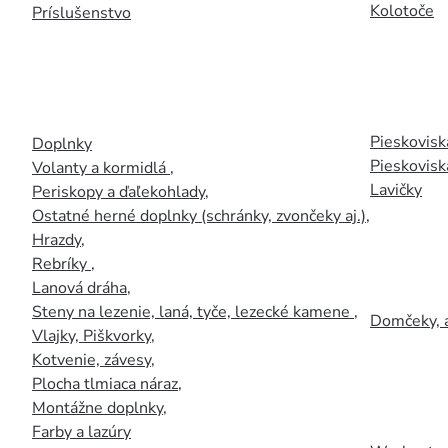
Kolotoče
Príslušenstvo
Pieskoviská
Doplnky
Pieskovisk
Volanty a kormidlá
,
Lavičky
Periskopy a ďaľekohlady
,
Ostatné herné doplnky (schránky, zvončeky aj.)
,
Hrazdy
,
Rebríky
,
Lanová dráha
,
Steny na lezenie, laná, tyče, lezecké kamene
,
Domčeky, 
Vlajky, Piškvorky
,
Kotvenie, závesy
,
Plocha tlmiaca náraz
,
Montážne doplnky
,
Farby a lazúry