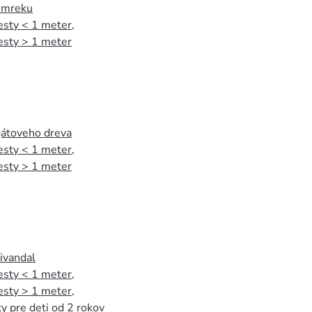
 smreku
esty < 1 meter
,
esty > 1 meter
agátoveho dreva
esty < 1 meter
,
esty > 1 meter
tivandal
esty < 1 meter
,
esty > 1 meter
,
y pre deti od 2 rokov