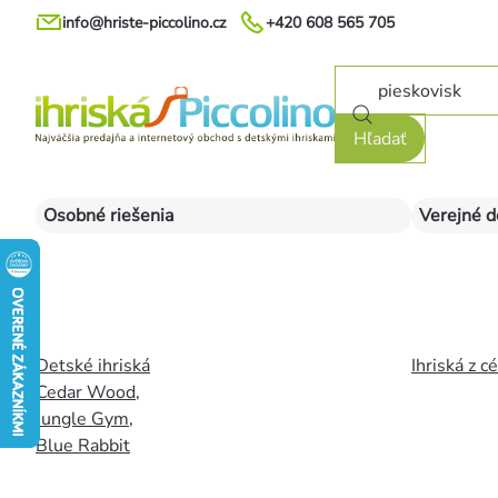
Prejsť
info@hriste-piccolino.cz
+420 608 565 705
na
obsah
Hľadať
Osobné riešenia
Verejné d
Detské ihriská
Ihriská z c
Cedar Wood
,
Jungle Gym
,
Blue Rabbit