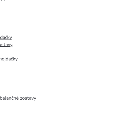
jdačky
ostavy
,
hojdačky
 balančné zostavy