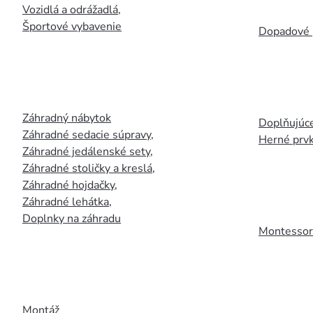
Vozidlá a odrážadlá
,
Športové vybavenie
Dopadové 
Záhradný nábytok
Doplňujúce
Záhradné sedacie súpravy
,
Herné prv
Záhradné jedálenské sety
,
Záhradné stoličky a kreslá
,
Záhradné hojdačky
,
Záhradné lehátka
,
Doplnky na záhradu
Montessori
Montáž