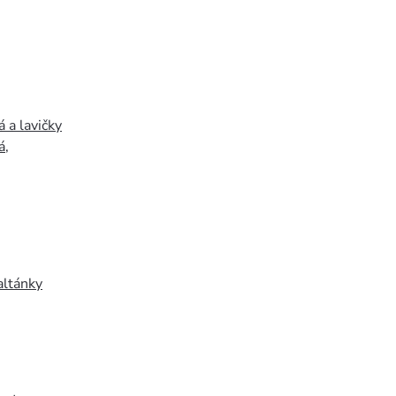
 a lavičky
á
,
altánky