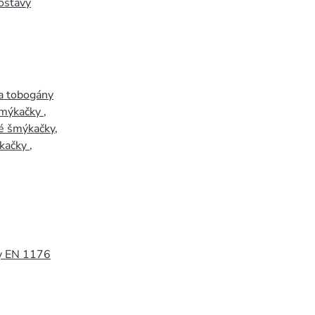
ostavy
a tobogány
šmýkačky
,
é šmýkačky
,
kačky
,
y EN 1176