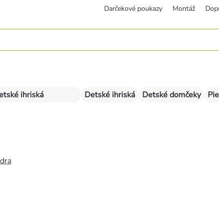
Darčekové poukazy
Montáž
Dop
etské ihriská
Detské ihriská
Detské domčeky
Pie
édra