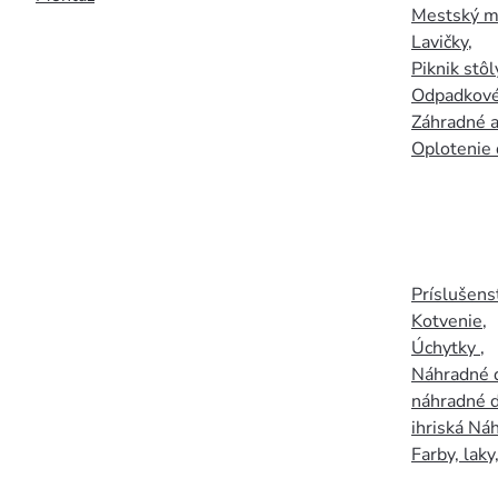
Mestský mo
Lavičky
,
Piknik stôl
Odpadkové
Záhradné a
Oplotenie 
Príslušens
Kotvenie
,
Úchytky
,
Náhradné d
náhradné d
ihriská Ná
Farby, laky