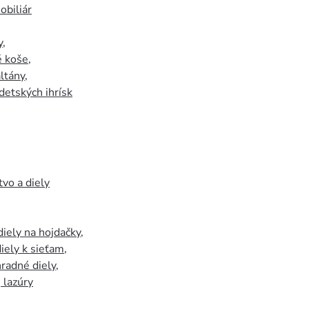
biliár
y
,
 koše
,
ltány
,
detských ihrísk
tvo a diely
iely na hojdačky
,
iely k sieťam
,
hradné diely
,
, lazúry