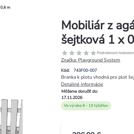
 0,6 m
Mobiliár z ag
šejtková 1 x 
Priemerné
Podrobnosti hodnoten
hodnotenie
Značka:
Playground System
produktu
Kód:
743F00-007
je
Branka k plotu vhodná pro plot še
0,0
Detailné informácie
z
Môžeme doručiť do:
5
17.11.2026
hviezdičiek.
Vo výrobe 8 - 10 týždňov