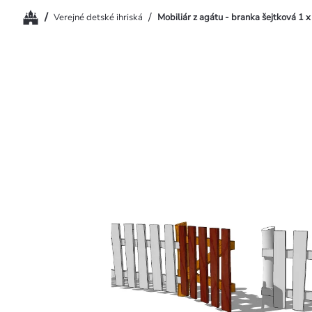
Domov
/
/
Verejné detské ihriská
Mobiliár z agátu - branka šejtková 1 x