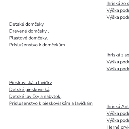
Ihriská zo
Výška pod
Výška pod
Detské domčeky
Drevené domčeky
,
Plastové domčeky
,
Príslušenstvo k domčekům
Ihriská z 
Výška pod
Výška pod
Pieskoviská a lavičky
Detské pieskoviská
,
Detské lavičky a nábytok
,
Príslušenstvo k pieskoviskám a lavičkám
Ihriská An
Výška pod
Výška pod
Herné prvk