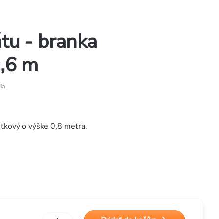
átu - branka
0,6 m
ia
jtkový o výške 0,8 metra.