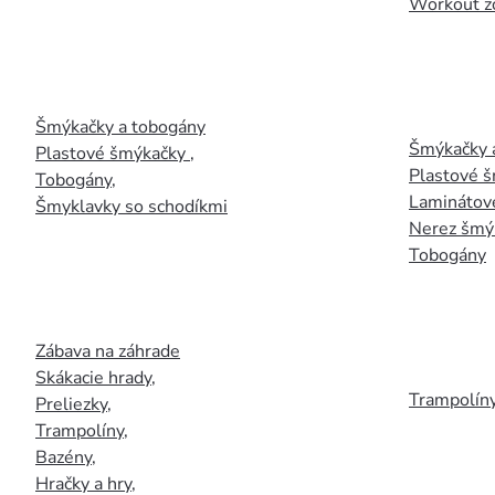
Workout z
Šmýkačky a tobogány
Šmýkačky 
Plastové šmýkačky
,
Plastové 
Tobogány
,
Laminátov
Šmyklavky so schodíkmi
Nerez šmý
Tobogány
Zábava na záhrade
Skákacie hrady
,
Trampolín
Preliezky
,
Trampolíny
,
Bazény
,
Hračky a hry
,