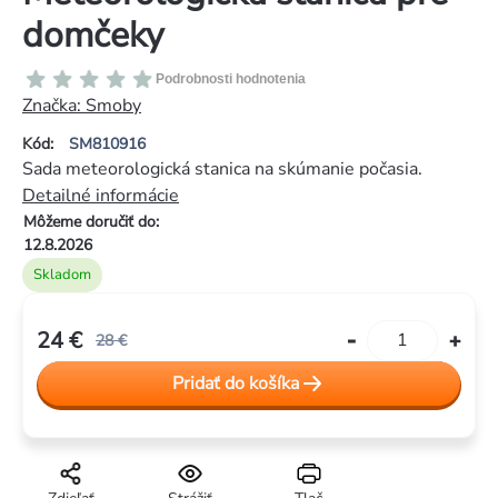
domčeky
Priemerné
Podrobnosti hodnotenia
hodnotenie
Značka:
Smoby
produktu
Kód:
SM810916
je
Sada meteorologická stanica na skúmanie počasia.
0,0
Detailné informácie
z
Môžeme doručiť do:
5
12.8.2026
hviezdičiek.
Skladom
24 €
28 €
Jednotková
Pridať do košíka
cena: