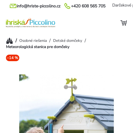
Prejsť
Darčekové 
info@hriste-piccolino.cz
+420 608 565 705
na
obsah
Domov
/
/
/
Osobné riešenia
Detské domčeky
Meteorologická stanica pre domčeky
–14 %