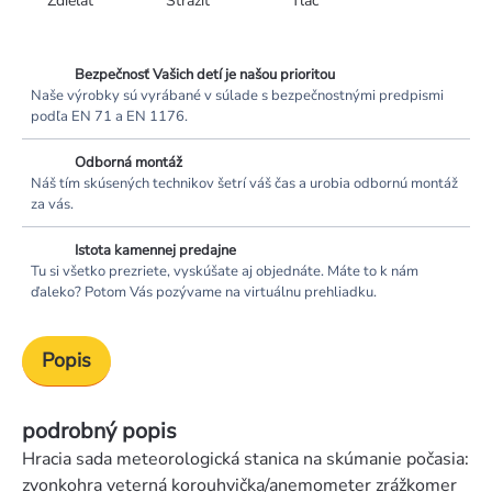
Zdieľať
Strážiť
Tlač
Bezpečnosť Vašich detí je našou prioritou
Naše výrobky sú vyrábané v súlade s bezpečnostnými predpismi
podľa EN 71 a EN 1176.
Odborná montáž
Náš tím skúsených technikov šetrí váš čas a urobia odbornú montáž
za vás.
Istota kamennej predajne
Tu si všetko prezriete, vyskúšate aj objednáte. Máte to k nám
ďaleko? Potom Vás pozývame na virtuálnu prehliadku.
Popis
podrobný popis
Hracia sada meteorologická stanica na skúmanie počasia:
zvonkohra veterná korouhvička/anemometer zrážkomer