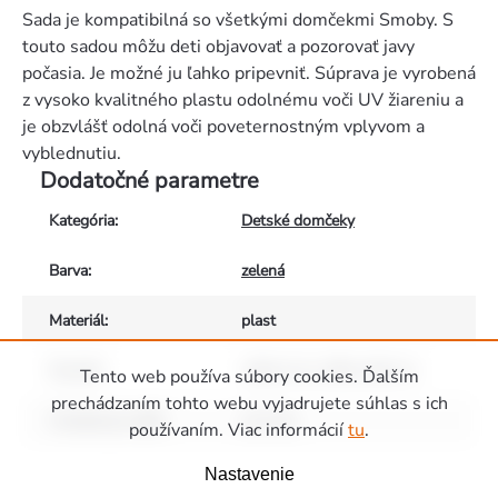
Sada je kompatibilná so všetkými domčekmi Smoby. S
touto sadou môžu deti objavovať a pozorovať javy
počasia. Je možné ju ľahko pripevniť. Súprava je vyrobená
z vysoko kvalitného plastu odolnému voči UV žiareniu a
je obzvlášť odolná voči poveternostným vplyvom a
vyblednutiu.
Dodatočné parametre
Kategória
:
Detské domčeky
Barva
:
zelená
Materiál
:
plast
Rozměr
:
výška 9 cm, šířka 18,5 cm
Tento web používa súbory cookies. Ďalším
prechádzaním tohto webu vyjadrujete súhlas s ich
Vhodné pro děti
:
od 2 let
používaním. Viac informácií
tu
.
Zápätie
Nastavenie