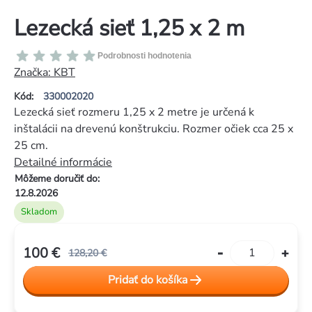
Lezecká sieť 1,25 x 2 m
Priemerné
Podrobnosti hodnotenia
hodnotenie
Značka:
KBT
produktu
Kód:
330002020
je
Lezecká sieť rozmeru 1,25 x 2 metre je určená k
0,0
inštalácii na drevenú konštrukciu. Rozmer očiek cca 25 x
z
25 cm.
5
Detailné informácie
hviezdičiek.
Môžeme doručiť do:
12.8.2026
Skladom
100 €
128,20 €
Jednotková
Pridať do košíka
cena: