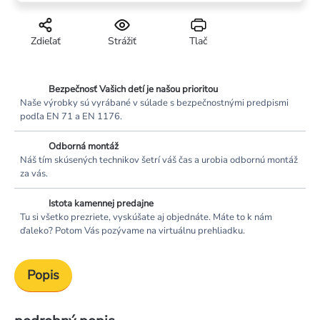
Zdieľať
Strážiť
Tlač
Bezpečnosť Vašich detí je našou prioritou
Naše výrobky sú vyrábané v súlade s bezpečnostnými predpismi
podľa EN 71 a EN 1176.
Odborná montáž
Náš tím skúsených technikov šetrí váš čas a urobia odbornú montáž
za vás.
Istota kamennej predajne
Tu si všetko prezriete, vyskúšate aj objednáte. Máte to k nám
ďaleko? Potom Vás pozývame na virtuálnu prehliadku.
Popis