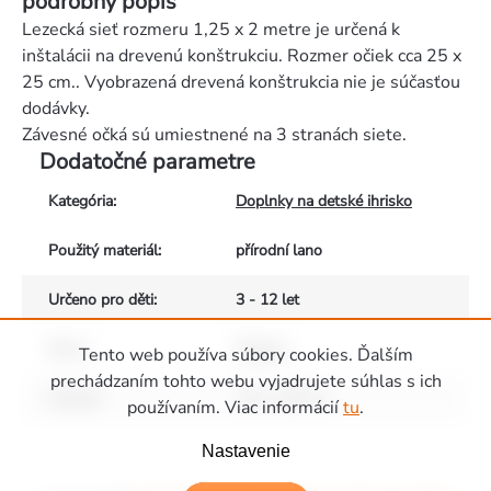
podrobný popis
Lezecká sieť rozmeru 1,25 x 2 metre je určená k
inštalácii na drevenú konštrukciu. Rozmer očiek cca 25 x
25 cm.. Vyobrazená drevená konštrukcia nie je súčasťou
dodávky.
Závesné očká sú umiestnené na 3 stranách siete.
Dodatočné parametre
Kategória
:
Doplnky na detské ihrisko
Použitý materiál
:
přírodní lano
Určeno pro děti
:
3 - 12 let
Barva
:
Natural
Tento web používa súbory cookies. Ďalším
prechádzaním tohto webu vyjadrujete súhlas s ich
Rozměr
:
120 x 200 cm
používaním. Viac informácií
tu
.
Zápätie
Nastavenie