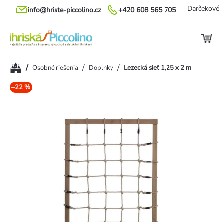
Prejsť
Darčekové 
info@hriste-piccolino.cz
+420 608 565 705
na
obsah
Domov
/
/
/
Osobné riešenia
Doplnky
Lezecká sieť 1,25 x 2 m
–22 %