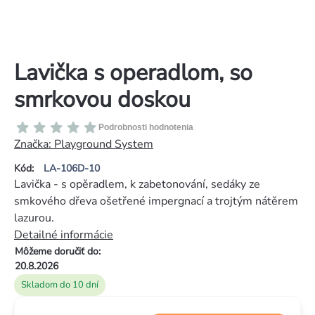
Lavička s operadlom, so
smrkovou doskou
Priemerné
Podrobnosti hodnotenia
hodnotenie
Značka:
Playground System
produktu
Kód:
LA-106D-10
je
Lavička - s opěradlem, k zabetonování, sedáky ze
0,0
smkového dřeva ošetřené impergnací a trojtým nátěrem
z
lazurou.
5
Detailné informácie
hviezdičiek.
Môžeme doručiť do:
20.8.2026
Skladom do 10 dní