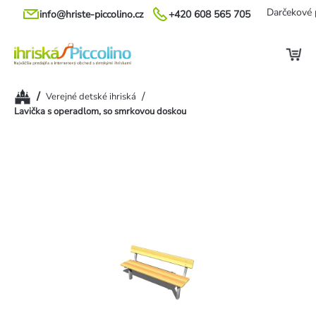
Prejsť
Darčekové 
info@hriste-piccolino.cz
+420 608 565 705
na
obsah
Domov
/
/
Verejné detské ihriská
Lavička s operadlom, so smrkovou doskou