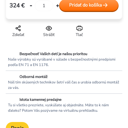
324 €
Pridať do košíka
Jednotková
cena:
Zdieľať
Strážiť
Tlač
Bezpečnosť Vašich detí je našou prioritou
Naše výrobky sú vyrábané v súlade s bezpečnostnými predpismi
podľa EN 71 a EN 1176.
Odborná montáž
Náš tím skúsených technikov šetrí váš čas a urobia odbornú montáž
za vás.
Istota kamennej predajne
Tu si všetko prezriete, vyskúšate aj objednáte. Máte to k nám
ďaleko? Potom Vás pozývame na virtuálnu prehliadku.