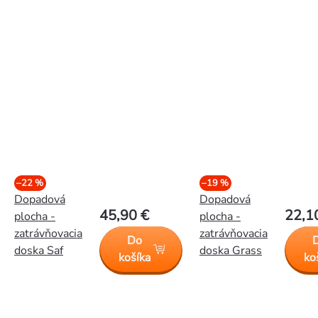
–22 %
–19 %
Dopadová
Dopadová
45,90 €
22,1
plocha -
plocha -
zatrávňovacia
zatrávňovacia
Do
doska Saf
doska Grass
košíka
ko