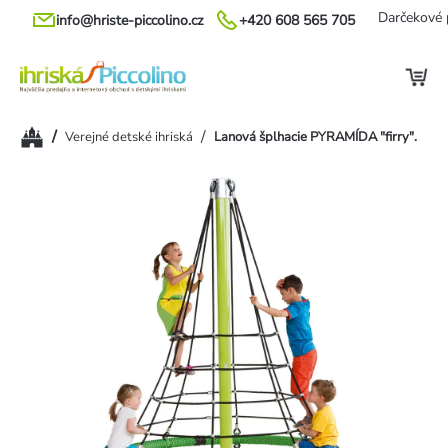
Prejsť
Darčekové 
info@hriste-piccolino.cz
+420 608 565 705
na
obsah
Domov
/
/
Verejné detské ihriská
Lanová šplhacie PYRAMÍDA "firry".