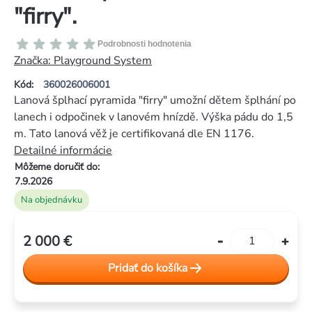
"firry".
Priemerné
Podrobnosti hodnotenia
hodnotenie
Značka:
Playground System
produktu
Kód:
360026006001
je
Lanová šplhací pyramida "firry" umožní dětem šplhání po
0,0
lanech i odpočinek v lanovém hnízdě. Výška pádu do 1,5
z
m. Tato lanová věž je certifikovaná dle EN 1176.
5
Detailné informácie
hviezdičiek.
Môžeme doručiť do:
7.9.2026
Na objednávku
2 000 €
Jednotková
cena:
Pridať do košíka