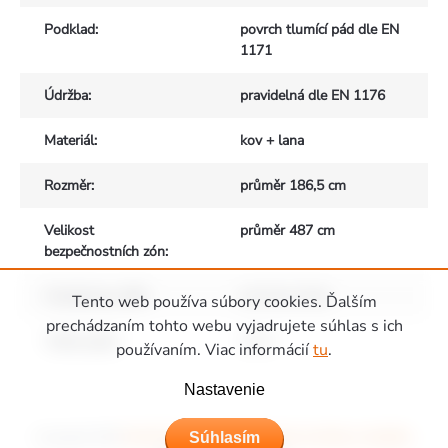
Podklad
:
povrch tlumící pád dle EN
1171
Údržba
:
pravidelná dle EN 1176
Materiál
:
kov + lana
Rozměr
:
průměr 186,5 cm
Velikost
průměr 487 cm
bezpečnostních zón
:
Vhodné pro děti
:
od 3 do 12 let
Tento web používa súbory cookies. Ďalším
prechádzaním tohto webu vyjadrujete súhlas s ich
Výška pádu
:
1,5 m
používaním. Viac informácií
tu
.
Zápätie
Nastavenie
Súhlasím
Copyright 2026
Ihriská Piccolino - Detské ihriská, domčeky a hojdačky
.