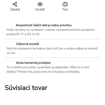
Zdieľať
Strážiť
Tlač
Bezpečnosť Vašich detí je našou prioritou
Naše výrobky sú vyrábané v súlade s bezpečnostnými predpismi
podľa EN 71 a EN 1176.
Odborná montáž
Náš tím skúsených technikov šetrí váš čas a urobia odbornú montáž
za vás.
Istota kamennej predajne
Tu si všetko prezriete, vyskúšate aj objednáte. Máte to k nám
ďaleko? Potom Vás pozývame na virtuálnu prehliadku.
Súvisiaci tovar