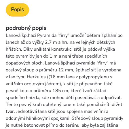
Popis
podrobný popis
Lanová šplhací Pyramida "firry" umožní dětem šplhání po
lanech až do výšky 2,7 m a hru na veřejných dětských
hřištích. Díky unikátní konstrukci sítě je pádová výška
této pyramidy jen do 1 m a není třeba speciálních
dopadových ploch. Lanová šplhací pyramida "firry" má
ocelový sloup o průměru 12 mm, šplhací síť je vyrobena
z lan typu Herkules ((16 mm lana z polypropylenu s
vnitřním ocelovým jádrem), k síti je připevněno také
pevné kolo o průměru 185 cm, které tvoří základ
spodního hnízda, kde mohou děti posedávat a odpočívat.
Tento pevný kruh opletený lanem také pomáhá síti držet
tvar. Jednotlivá lana sítě jsou spojena masivními a
odolnými hliníkovými spojkami. Středový sloup pyramidy
je nutné betonovat přímo do terénu, aby byla zajištěna