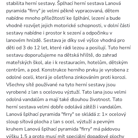
stabilita herní sestavy. Šplhací herní sestava Lanová
pyramida "firry" je velmi pěkně vypracovaná, dětem
nabídne mnoho příležitostí ke šplhání, lezení a bude
vhodně rozvíjet jejich motorické schopnosti, v dolní části
sestavy nabídne i prostor k sezení a odpočinku v
lanovém hnízdě. Sestava je díky své výšce vhodná pro
děti od 3 do 12 let, které rádi lezou a posilují. Tuto herní
sestavu doporučujeme na dětská hřiště, do zahrad
mateřských škol, ale i k restauracím, hotelům, dětským
centrům, a pod. Konstrukce herního prvku je vyrobena z
odolné oceli, která je ošetřena zinkováním proti korozi.
Všechny sítě používané na tyto herní sestavy jsou
vyrobené z lan s ocelovou výztuží. Tato lana jsou velmi
odolná vandalům a mají také dlouhou životnost. Tato
herní sestava velmi dobře odolává zátěži i vandalům.
Lanová šplhací pyramida "firry" se skládá z: 1× ocelový
sloup síťová plocha z lan s ocel. výztuží a pevným
kruhem Lanová šplhací pyramida "firry" má pádovou
výšku 1,5 a proto musí mít speciální dopadové plochy