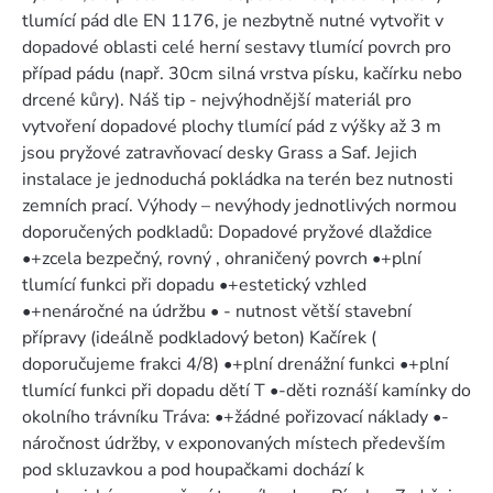
tlumící pád dle EN 1176, je nezbytně nutné vytvořit v
dopadové oblasti celé herní sestavy tlumící povrch pro
případ pádu (např. 30cm silná vrstva písku, kačírku nebo
drcené kůry). Náš tip - nejvýhodnější materiál pro
vytvoření dopadové plochy tlumící pád z výšky až 3 m
jsou pryžové zatravňovací desky Grass a Saf. Jejich
instalace je jednoduchá pokládka na terén bez nutnosti
zemních prací. Výhody – nevýhody jednotlivých normou
doporučených podkladů: Dopadové pryžové dlaždice
•+zcela bezpečný, rovný , ohraničený povrch •+plní
tlumící funkci při dopadu •+estetický vzhled
•+nenáročné na údržbu • - nutnost větší stavební
přípravy (ideálně podkladový beton) Kačírek (
doporučujeme frakci 4/8) •+plní drenážní funkci •+plní
tlumící funkci při dopadu dětí T •-děti roznáší kamínky do
okolního trávníku Tráva: •+žádné pořizovací náklady •-
náročnost údržby, v exponovaných místech především
pod skluzavkou a pod houpačkami dochází k