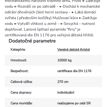
mechanickému narušení travního drnu, Písek •-Zadržuje
vodu •-Roznáší se po zahradě - •-Dochází k mechanické
odírání dřevěných částí herní sestavy - •-Láká domácí
zvířata ( především kočičky) Mulčovací kůra •-Zadržuje
vodu •-Vytváří vlhkost u země - •-Sesychá – nutnost
doplňovat. Lanová šplhací pyramida "firry" je
certifikovaná dle EN 1176 pro veřejná dětská hřiště.
Dodatočné parametre
Kategória
:
Verejné detské ihriská
Hmotnosť
:
10000 kg
Bezpečnost
:
certifikace dle EN 1176
Celková výška
:
270 cm
Cena dopravy
:
individuální
Cena montáže
:
realizujeme po celé SR