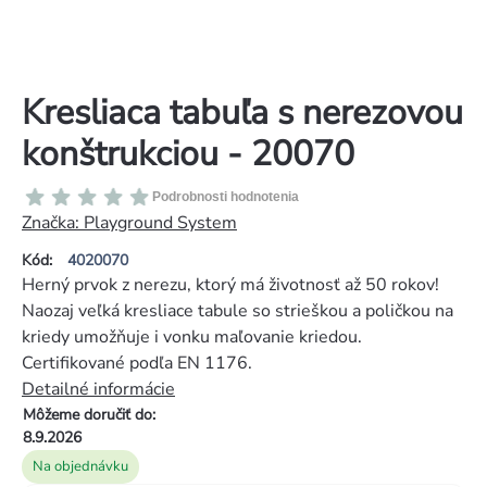
Kresliaca tabuľa s nerezovou
konštrukciou - 20070
Priemerné
Podrobnosti hodnotenia
hodnotenie
Značka:
Playground System
produktu
Kód:
4020070
je
Herný prvok z nerezu, ktorý má životnosť až 50 rokov!
0,0
Naozaj veľká kresliace tabule so strieškou a poličkou na
z
kriedy umožňuje i vonku maľovanie kriedou.
5
Certifikované podľa EN 1176.
hviezdičiek.
Detailné informácie
Môžeme doručiť do:
8.9.2026
Na objednávku