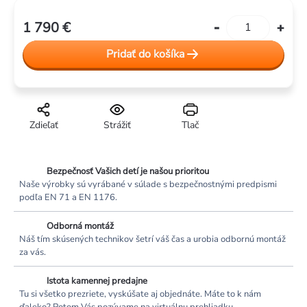
1 790 €
Jednotková
cena:
Pridať do košíka
Zdieľať
Strážiť
Tlač
Bezpečnosť Vašich detí je našou prioritou
Naše výrobky sú vyrábané v súlade s bezpečnostnými predpismi
podľa EN 71 a EN 1176.
Odborná montáž
Náš tím skúsených technikov šetrí váš čas a urobia odbornú montáž
za vás.
Istota kamennej predajne
Tu si všetko prezriete, vyskúšate aj objednáte. Máte to k nám