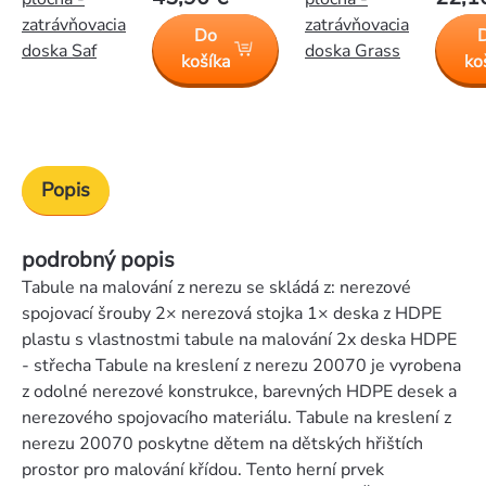
zatrávňovacia
zatrávňovacia
Do
doska Saf
doska Grass
košíka
ko
Popis
podrobný popis
Tabule na malování z nerezu se skládá z: nerezové
spojovací šrouby 2× nerezová stojka 1× deska z HDPE
plastu s vlastnostmi tabule na malování 2x deska HDPE
- střecha Tabule na kreslení z nerezu 20070 je vyrobena
z odolné nerezové konstrukce, barevných HDPE desek a
nerezového spojovacího materiálu. Tabule na kreslení z
nerezu 20070 poskytne dětem na dětských hřištích
prostor pro malování křídou. Tento herní prvek