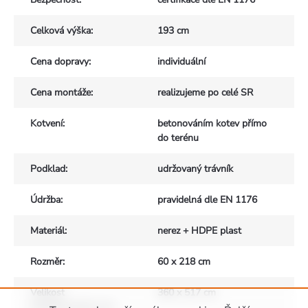
Celková výška
:
193 cm
Cena dopravy
:
individuální
Cena montáže
:
realizujeme po celé SR
Kotvení
:
betonováním kotev přímo
do terénu
Podklad
:
udržovaný trávník
Údržba
:
pravidelná dle EN 1176
Materiál
:
nerez + HDPE plast
Rozměr
:
60 x 218 cm
Velikost
360 x 517 cm
bezpečnostních zón
: