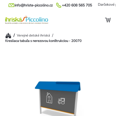
Prejsť
Darčekové 
info@hriste-piccolino.cz
+420 608 565 705
na
obsah
Domov
/
/
Verejné detské ihriská
Kresliaca tabuľa s nerezovou konštrukciou - 20070