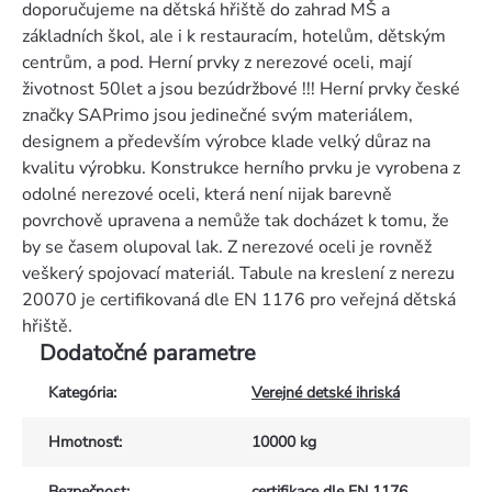
doporučujeme na dětská hřiště do zahrad MŠ a
základních škol, ale i k restauracím, hotelům, dětským
centrům, a pod. Herní prvky z nerezové oceli, mají
životnost 50let a jsou bezúdržbové !!! Herní prvky české
značky SAPrimo jsou jedinečné svým materiálem,
designem a především výrobce klade velký důraz na
kvalitu výrobku. Konstrukce herního prvku je vyrobena z
odolné nerezové oceli, která není nijak barevně
povrchově upravena a nemůže tak docházet k tomu, že
by se časem olupoval lak. Z nerezové oceli je rovněž
veškerý spojovací materiál. Tabule na kreslení z nerezu
20070 je certifikovaná dle EN 1176 pro veřejná dětská
hřiště.
Dodatočné parametre
Kategória
:
Verejné detské ihriská
Hmotnosť
:
10000 kg
Bezpečnost
:
certifikace dle EN 1176