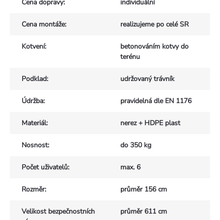
Cena dopravy
:
individuální
Cena montáže
:
realizujeme po celé SR
Kotvení
:
betonováním kotvy do
terénu
Podklad
:
udržovaný trávník
Údržba
:
pravidelná dle EN 1176
Materiál
:
nerez + HDPE plast
Nosnost
:
do 350 kg
Počet uživatelů
:
max. 6
Rozměr
:
průměr 156 cm
Velikost bezpečnostních
průměr 611 cm