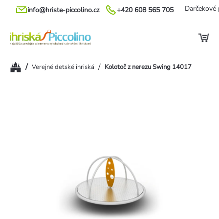
Prejsť
Darčekové 
info@hriste-piccolino.cz
+420 608 565 705
na
obsah
Domov
/
/
Verejné detské ihriská
Kolotoč z nerezu Swing 14017