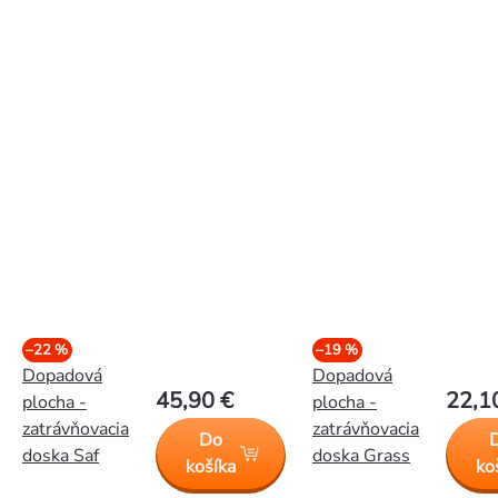
–22 %
–19 %
Dopadová
Dopadová
45,90 €
22,1
plocha -
plocha -
zatrávňovacia
zatrávňovacia
Do
doska Saf
doska Grass
košíka
ko