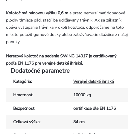
Kolotoč má pádovou výšku 0,6 m
a preto nemusí mať dopadové
plochy tlmiace pád, stačí iba udržiavaný trávnik. Ak sa zákazník
obáva vyšlapania trávnika v okolí kolotoča, odporúčame na toto
miesto položiť gumové dosky alebo zatrávňovacie dlaždice z našej
ponuky.
Nerezový kolotoč na sedenie SWING 14017 je certifikovaný
podľa EN 1176 pre verejné
detské ihriská
.
Dodatočné parametre
Kategória
:
Verejné detské ihriská
Hmotnosť
:
10000 kg
Bezpečnost
:
certifikace dle EN 1176
Celková výška
:
84 cm