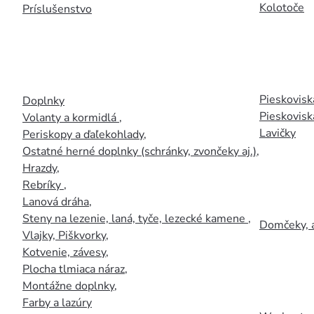
Kolotoče
Príslušenstvo
Pieskoviská
Doplnky
Pieskovisk
Volanty a kormidlá
,
Lavičky
Periskopy a ďaľekohlady
,
Ostatné herné doplnky (schránky, zvončeky aj.)
,
Hrazdy
,
Rebríky
,
Lanová dráha
,
Steny na lezenie, laná, tyče, lezecké kamene
,
Domčeky, 
Vlajky, Piškvorky
,
Kotvenie, závesy
,
Plocha tlmiaca náraz
,
Montážne doplnky
,
Farby a lazúry