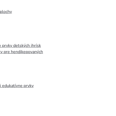
plochy
 prvky detských ihrísk
ky pre hendikepovaných
 edukatívne prvky