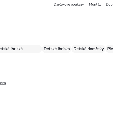
Darčekové poukazy
Montáž
Dop
etské ihriská
Detské ihriská
Detské domčeky
Pie
édra