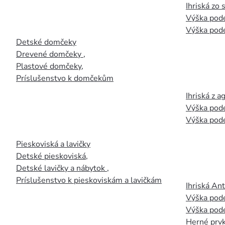
Ihriská zo
Výška pod
Výška pod
Detské domčeky
Drevené domčeky
,
Plastové domčeky
,
Príslušenstvo k domčekům
Ihriská z 
Výška pod
Výška pod
Pieskoviská a lavičky
Detské pieskoviská
,
Detské lavičky a nábytok
,
Príslušenstvo k pieskoviskám a lavičkám
Ihriská An
Výška pod
Výška pod
Herné prvk