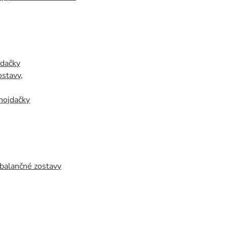
jdačky
ostavy
,
hojdačky
 balančné zostavy