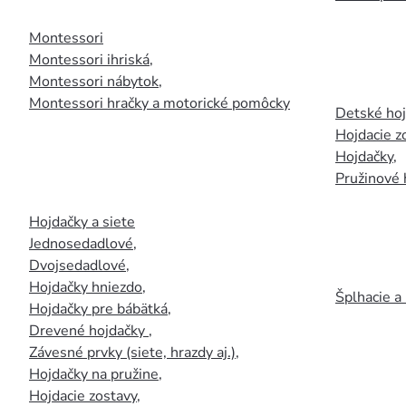
Montessori
Montessori ihriská
,
Montessori nábytok
,
Montessori hračky a motorické pomôcky
Detské ho
Hojdacie z
Hojdačky
,
Pružinové 
Hojdačky a siete
Jednosedadlové
,
Dvojsedadlové
,
Hojdačky hniezdo
,
Šplhacie a
Hojdačky pre bábätká
,
Drevené hojdačky
,
Závesné prvky (siete, hrazdy aj.)
,
Hojdačky na pružine
,
Hojdacie zostavy
,