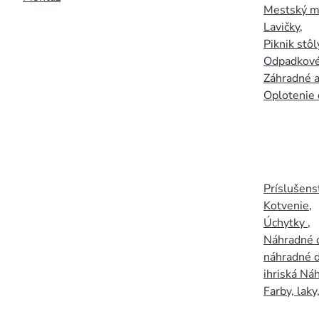
Mestský mo
Lavičky
,
Piknik stôl
Odpadkové
Záhradné a
Oplotenie 
Príslušens
Kotvenie
,
Úchytky
,
Náhradné d
náhradné d
ihriská Ná
Farby, laky