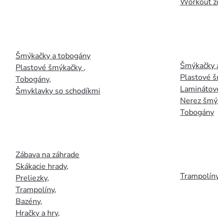
Workout z
Šmýkačky a tobogány
Šmýkačky 
Plastové šmýkačky
,
Plastové 
Tobogány
,
Laminátov
Šmyklavky so schodíkmi
Nerez šmý
Tobogány
Zábava na záhrade
Skákacie hrady
,
Trampolín
Preliezky
,
Trampolíny
,
Bazény
,
Hračky a hry
,