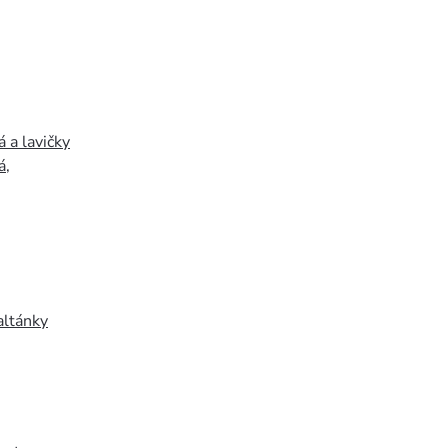
 a lavičky
á
,
altánky