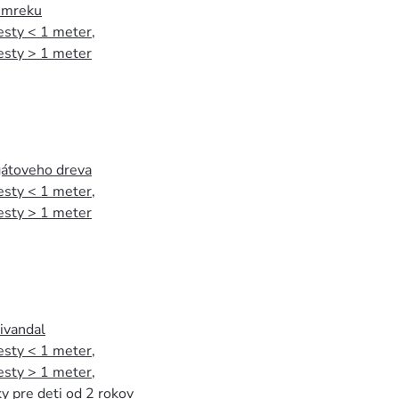
 smreku
esty < 1 meter
,
esty > 1 meter
agátoveho dreva
esty < 1 meter
,
esty > 1 meter
tivandal
esty < 1 meter
,
esty > 1 meter
,
y pre deti od 2 rokov