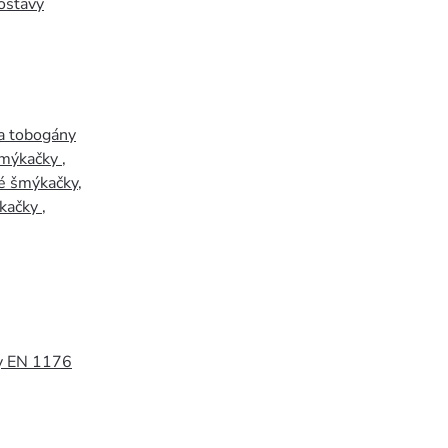
ostavy
a tobogány
šmýkačky
,
é šmýkačky
,
kačky
,
y EN 1176