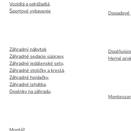
Vozidlá a odrážadlá
,
Športové vybavenie
Dopadové 
Záhradný nábytok
Doplňujúce
Záhradné sedacie súpravy
,
Herné prv
Záhradné jedálenské sety
,
Záhradné stoličky a kreslá
,
Záhradné hojdačky
,
Záhradné lehátka
,
Doplnky na záhradu
Montessori
Montáž