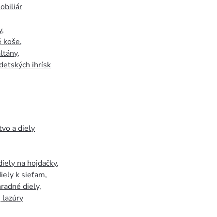
biliár
y
,
 koše
,
ltány
,
detských ihrísk
tvo a diely
iely na hojdačky
,
iely k sieťam
,
hradné diely
,
, lazúry