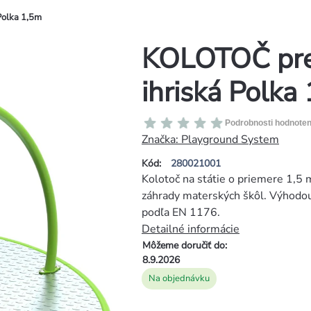
Polka 1,5m
KOLOTOČ pre 
ihriská Polka
Priemerné
Podrobnosti hodnoten
hodnotenie
Značka:
Playground System
produktu
Kód:
280021001
je
Kolotoč na státie o priemere 1,5
0,0
záhrady materských škôl. Výhodou 
z
podľa EN 1176.
5
Detailné informácie
hviezdičiek.
Môžeme doručiť do:
8.9.2026
Na objednávku