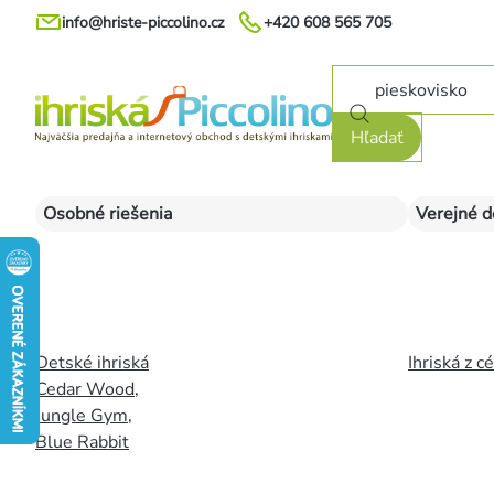
Prejsť
info@hriste-piccolino.cz
+420 608 565 705
na
obsah
Hľadať
Osobné riešenia
Verejné d
Detské ihriská
Ihriská z c
Cedar Wood
,
Jungle Gym
,
Blue Rabbit