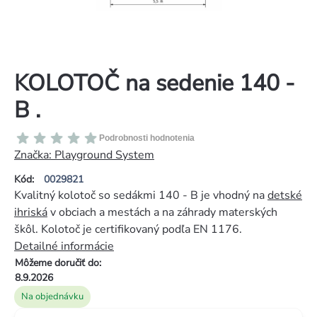
KOLOTOČ na sedenie 140 -
B .
Priemerné
Podrobnosti hodnotenia
hodnotenie
Značka:
Playground System
produktu
Kód:
0029821
je
Kvalitný kolotoč so sedákmi 140 - B je vhodný na
detské
0,0
ihriská
v obciach a mestách a na záhrady materských
z
škôl. Kolotoč je certifikovaný podľa EN 1176.
5
Detailné informácie
hviezdičiek.
Môžeme doručiť do:
8.9.2026
Na objednávku