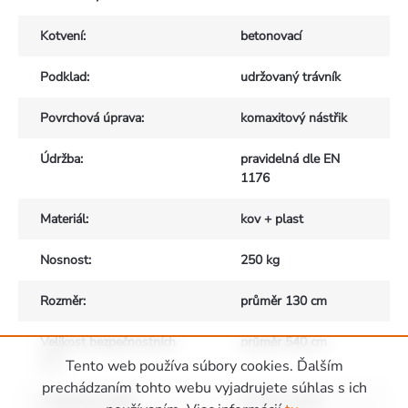
Kotvení
:
betonovací
Podklad
:
udržovaný trávník
Povrchová úprava
:
komaxitový nástřik
Údržba
:
pravidelná dle EN
1176
Materiál
:
kov + plast
Nosnost
:
250 kg
Rozměr
:
průměr 130 cm
Velikost bezpečnostních
průměr 540 cm
zón
:
Tento web používa súbory cookies. Ďalším
prechádzaním tohto webu vyjadrujete súhlas s ich
Vhodné pro děti
:
od 3 do 10 let