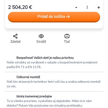
2 504,20 €
Jednotková
cena:
Pridať do košíka
Zdieľať
Strážiť
Tlač
Bezpečnosť Vašich detí je našou prioritou
Naše výrobky sú vyrábané v súlade s bezpečnostnými predpismi
podľa EN 71 a EN 1176.
Odborná montáž
Náš tím skúsených technikov šetrí váš čas a urobia odbornú montáž
za vás.
Istota kamennej predajne
Tu si všetko prezriete, vyskúšate aj objednáte. Máte to k nám
ďaleko? Potom Vás pozývame na virtuálnu prehliadku.