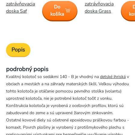
zatrávňovacia
zatrávňovacia
Do
doska Saf
doska Grass
košíka
ko
Popis
podrobný popis
Kvalitný kolotoč so sedákmi 140 - B je vhodný na
detské ihriská
v
obciach a mestách a na záhrady materských škôl. Veľkou výhodou
tohto kolotoča je otáčanie pomocou pevného stolíka (volantu)
uprostred kolotoča, nie je potrebné kolotoč točiť z vonku.
Konštrukcia kolotoča je vyrobená z oceľových profilov, ktorú sú
zabudované do zeme a sú upravené žiarovým zinkovaním.
Ostatné kovové diely sú ošetrené epoxidovou práškovou farbou -
komaxit. Povrch plošiny je vyrobený z protišmykového plechu s
prelisovanými výstupkami pre bezpečnejšie využívanie výrobku.