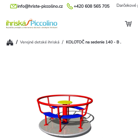
Prejsť
Darčekové 
info@hriste-piccolino.cz
+420 608 565 705
na
obsah
Domov
/
/
Verejné detské ihriská
KOLOTOČ na sedenie 140 - B .