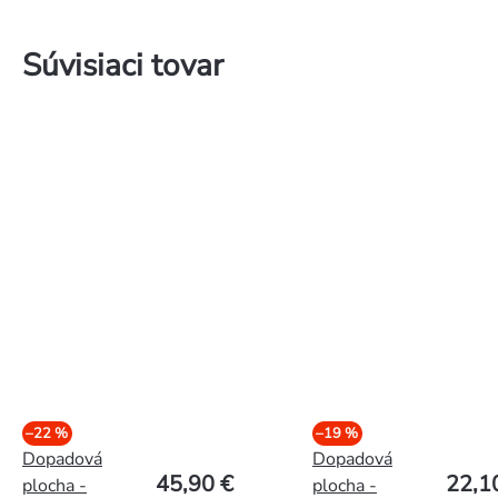
Súvisiaci tovar
–22 %
–19 %
Dopadová
Dopadová
45,90 €
22,1
plocha -
plocha -