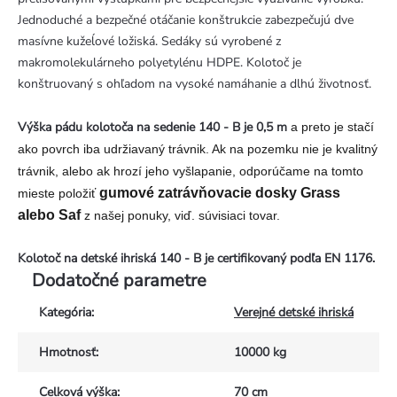
Jednoduché a bezpečné otáčanie konštrukcie zabezpečujú dve
masívne kužeĺové ložiská. Sedáky sú vyrobené z
makromolekulárneho polyetylénu HDPE. Kolotoč je
konštruovaný s ohľadom na vysoké namáhanie a dlhú životnosť.
Výška pádu kolotoča na sedenie 140 - B je 0,5 m
a preto je stačí
ako povrch iba udržiavaný trávnik. Ak na pozemku nie je kvalitný
trávnik, alebo ak hrozí jeho vyšlapanie, odporúčame na tomto
gumové zatrávňovacie dosky Grass
mieste položiť
alebo Saf
z našej ponuky, viď. súvisiaci tovar.
Kolotoč na detské ihriská 140 - B je certifikovaný podľa EN 1176.
Dodatočné parametre
Kategória
:
Verejné detské ihriská
Hmotnosť
:
10000 kg
Celková výška
:
70 cm