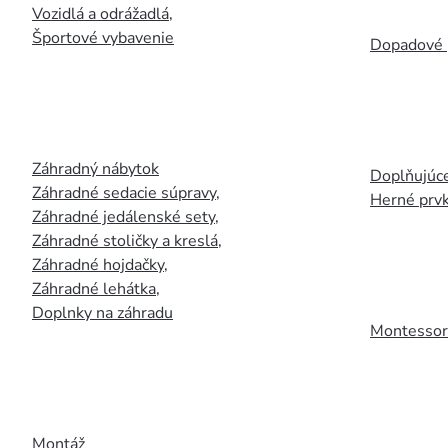
Vozidlá a odrážadlá
,
Športové vybavenie
Dopadové 
Záhradný nábytok
Doplňujúce
Záhradné sedacie súpravy
,
Herné prv
Záhradné jedálenské sety
,
Záhradné stoličky a kreslá
,
Záhradné hojdačky
,
Záhradné lehátka
,
Doplnky na záhradu
Montessori
Montáž