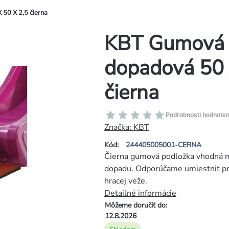
50 X 2,5 čierna
KBT Gumová 
dopadová 50 
čierna
Priemerné
Podrobnosti hodnoten
hodnotenie
Značka:
KBT
produktu
Kód:
244405005001-CERNA
je
Čierna gumová podložka vhodná na
0,0
dopadu. Odporúčame umiestniť pr
z
hracej veže.
5
Detailné informácie
hviezdičiek.
Môžeme doručiť do:
12.8.2026