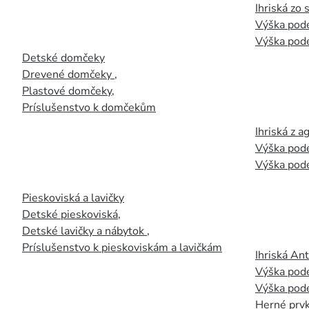
Ihriská zo
Výška pod
Výška pod
Detské domčeky
Drevené domčeky
,
Plastové domčeky
,
Príslušenstvo k domčekům
Ihriská z 
Výška pod
Výška pod
Pieskoviská a lavičky
Detské pieskoviská
,
Detské lavičky a nábytok
,
Príslušenstvo k pieskoviskám a lavičkám
Ihriská An
Výška pod
Výška pod
Herné prvk