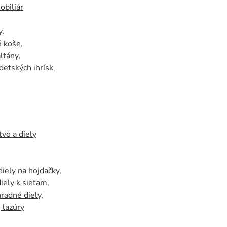
biliár
y
,
 koše
,
ltány
,
detských ihrísk
tvo a diely
iely na hojdačky
,
iely k sieťam
,
hradné diely
,
, lazúry