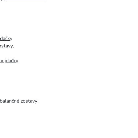
jdačky
ostavy
,
hojdačky
 balančné zostavy