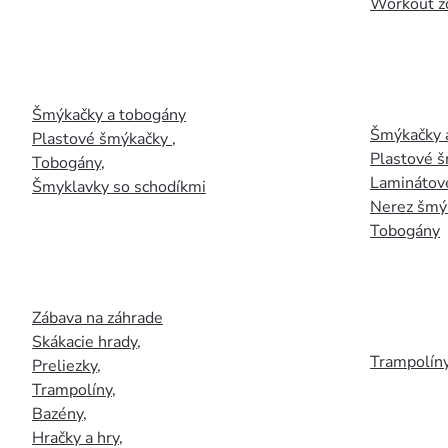
Workout z
Šmýkačky a tobogány
Šmýkačky 
Plastové šmýkačky
,
Plastové 
Tobogány
,
Laminátov
Šmyklavky so schodíkmi
Nerez šmý
Tobogány
Zábava na záhrade
Skákacie hrady
,
Trampolín
Preliezky
,
Trampolíny
,
Bazény
,
Hračky a hry
,