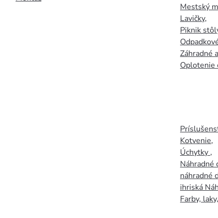
Mestský mo
Lavičky
,
Piknik stôl
Odpadkové
Záhradné a
Oplotenie 
Príslušens
Kotvenie
,
Úchytky
,
Náhradné d
náhradné d
ihriská Ná
Farby, laky