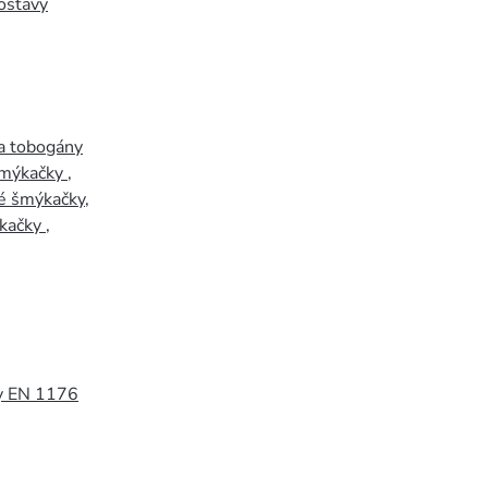
ostavy
a tobogány
šmýkačky
,
é šmýkačky
,
kačky
,
y EN 1176