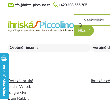
Prejsť
info@hriste-piccolino.cz
+420 608 565 705
na
obsah
Hľadať
Osobné riešenia
Verejné d
Detské ihriská
Ihriská z c
Cedar Wood
,
Jungle Gym
,
Blue Rabbit