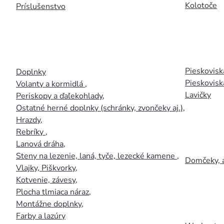
Kolotoče
Príslušenstvo
Pieskoviská
Doplnky
Pieskovisk
Volanty a kormidlá
,
Lavičky
Periskopy a ďaľekohlady
,
Ostatné herné doplnky (schránky, zvončeky aj.)
,
Hrazdy
,
Rebríky
,
Lanová dráha
,
Steny na lezenie, laná, tyče, lezecké kamene
,
Domčeky, 
Vlajky, Piškvorky
,
Kotvenie, závesy
,
Plocha tlmiaca náraz
,
Montážne doplnky
,
Farby a lazúry