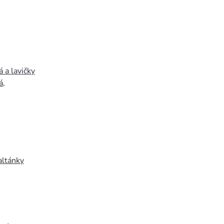
 a lavičky
á
,
altánky