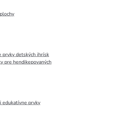
plochy
 prvky detských ihrísk
ky pre hendikepovaných
 edukatívne prvky