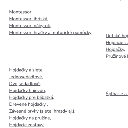
Montessori
Montessori ihriská
,
Montessori nábytok
,
Montessori hračky a motorické pomôcky
Detské ho
Hojdacie z
Hojdačky
,
Pružinové 
Hojdačky a siete
Jednosedadlové
,
Dvojsedadlové
,
Hojdačky hniezdo
,
Šplhacie a
Hojdačky pre bábätká
,
Drevené hojdačky
,
Závesné prvky (siete, hrazdy aj.)
,
Hojdačky na pružine
,
Hojdacie zostavy
,