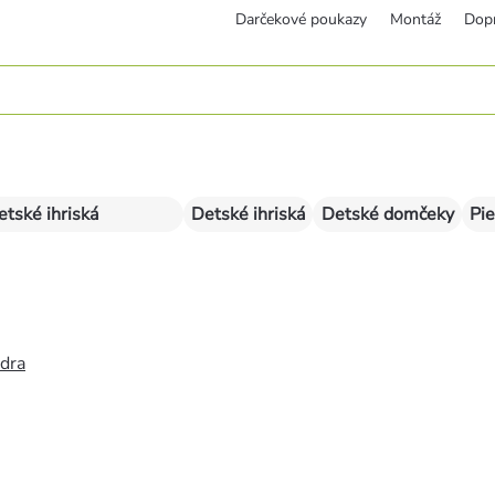
Darčekové poukazy
Montáž
Dop
etské ihriská
Detské ihriská
Detské domčeky
Pie
édra