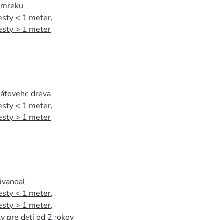
 smreku
esty < 1 meter
,
esty > 1 meter
agátoveho dreva
esty < 1 meter
,
esty > 1 meter
tivandal
esty < 1 meter
,
esty > 1 meter
,
y pre deti od 2 rokov