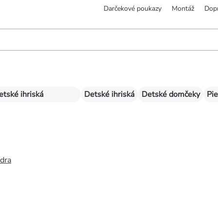
Darčekové poukazy
Montáž
Dop
etské ihriská
Detské ihriská
Detské domčeky
Pie
édra