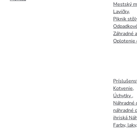
Mestský mo
Lavičky
,
Piknik stôl
Odpadkové
Záhradné a
Oplotenie 
Príslušens
Kotvenie
,
Úchytky
,
Náhradné d
náhradné d
ihriská Ná
Farby, laky