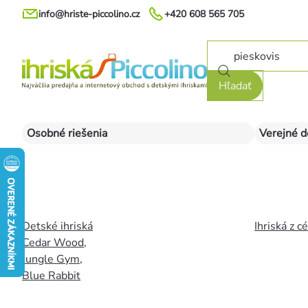
Prejsť
info@hriste-piccolino.cz
+420 608 565 705
na
obsah
Hľadať
Osobné riešenia
Verejné d
Detské ihriská
Ihriská z c
Cedar Wood
,
Jungle Gym
,
Blue Rabbit