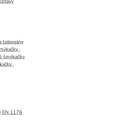
ostavy
a tobogány
šmýkačky
,
é šmýkačky
,
kačky
,
y EN 1176