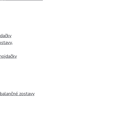
jdačky
ostavy
,
hojdačky
 balančné zostavy