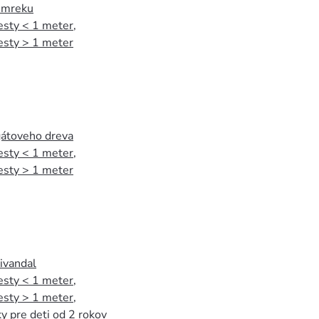
 smreku
esty < 1 meter
,
esty > 1 meter
agátoveho dreva
esty < 1 meter
,
esty > 1 meter
tivandal
esty < 1 meter
,
esty > 1 meter
,
y pre deti od 2 rokov