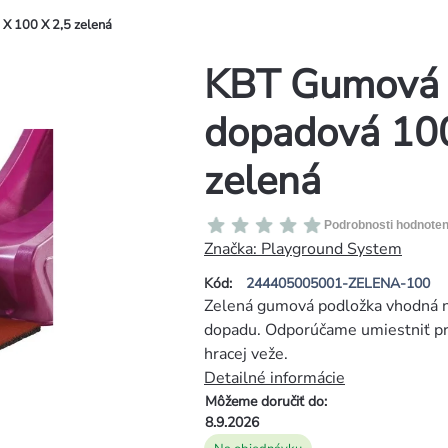
X 100 X 2,5 zelená
KBT Gumová 
dopadová 100
zelená
Priemerné
Podrobnosti hodnoten
hodnotenie
Značka:
Playground System
produktu
Kód:
244405005001-ZELENA-100
je
Zelená gumová podložka vhodná na
0,0
dopadu. Odporúčame umiestniť pr
z
hracej veže.
5
Detailné informácie
hviezdičiek.
Môžeme doručiť do:
8.9.2026