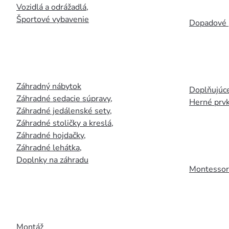
Vozidlá a odrážadlá
,
Športové vybavenie
Dopadové 
Záhradný nábytok
Doplňujúce
Záhradné sedacie súpravy
,
Herné prv
Záhradné jedálenské sety
,
Záhradné stoličky a kreslá
,
Záhradné hojdačky
,
Záhradné lehátka
,
Doplnky na záhradu
Montessori
Montáž