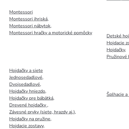
Montessori
Montessori ihriská
,
Montessori nábytok
,
Montessori hračky a motorické pomôcky
Detské ho
Hojdacie z
Hojdačky
,
Pružinové 
Hojdačky a siete
Jednosedadlové
,
Dvojsedadlové
,
Hojdačky hniezdo
,
Šplhacie a
Hojdačky pre bábätká
,
Drevené hojdačky
,
Závesné prvky (siete, hrazdy aj.)
,
Hojdačky na pružine
,
Hojdacie zostavy
,