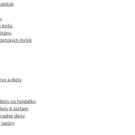
biliár
y
,
 koše
,
ltány
,
detských ihrísk
tvo a diely
iely na hojdačky
,
iely k sieťam
,
hradné diely
,
, lazúry