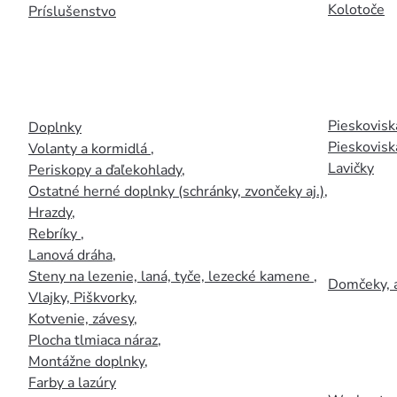
Kolotoče
Príslušenstvo
Pieskoviská
Doplnky
Pieskovisk
Volanty a kormidlá
,
Lavičky
Periskopy a ďaľekohlady
,
Ostatné herné doplnky (schránky, zvončeky aj.)
,
Hrazdy
,
Rebríky
,
Lanová dráha
,
Steny na lezenie, laná, tyče, lezecké kamene
,
Domčeky, 
Vlajky, Piškvorky
,
Kotvenie, závesy
,
Plocha tlmiaca náraz
,
Montážne doplnky
,
Farby a lazúry