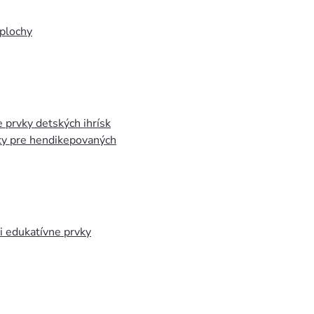
plochy
 prvky detských ihrísk
ky pre hendikepovaných
 edukatívne prvky