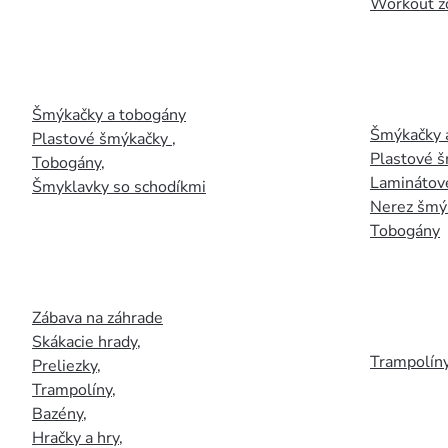
Workout z
Šmýkačky a tobogány
Šmýkačky 
Plastové šmýkačky
,
Plastové 
Tobogány
,
Laminátov
Šmyklavky so schodíkmi
Nerez šmý
Tobogány
Zábava na záhrade
Skákacie hrady
,
Trampolín
Preliezky
,
Trampolíny
,
Bazény
,
Hračky a hry
,