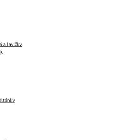
 a lavičky
á
,
altánky