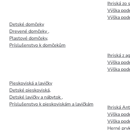
Ihriská zo
Výška pod
Výška pod
Detské domčeky
Drevené domčeky
,
Plastové domčeky
,
Príslušenstvo k domčekům
Ihriská z 
Výška pod
Výška pod
Pieskoviská a lavičky
Detské pieskoviská
,
Detské lavičky a nábytok
,
Príslušenstvo k pieskoviskám a lavičkám
Ihriská An
Výška pod
Výška pod
Herné prvk