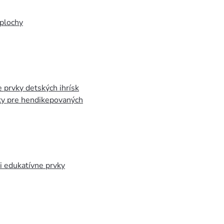
plochy
 prvky detských ihrísk
ky pre hendikepovaných
 edukatívne prvky