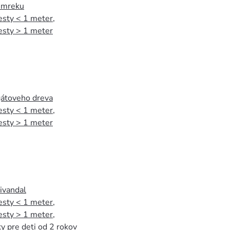
 smreku
esty < 1 meter
,
esty > 1 meter
agátoveho dreva
esty < 1 meter
,
esty > 1 meter
tivandal
esty < 1 meter
,
esty > 1 meter
,
y pre deti od 2 rokov