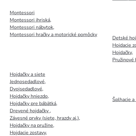
Montessori
Montessori ihriská
,
Montessori nábytok
,
Montessori hračky a motorické pomôcky
Detské ho
Hojdacie z
Hojdačky
,
Pružinové 
Hojdačky a siete
Jednosedadlové
,
Dvojsedadlové
,
Hojdačky hniezdo
,
Šplhacie a
Hojdačky pre bábätká
,
Drevené hojdačky
,
Závesné prvky (siete, hrazdy aj.)
,
Hojdačky na pružine
,
Hojdacie zostavy
,