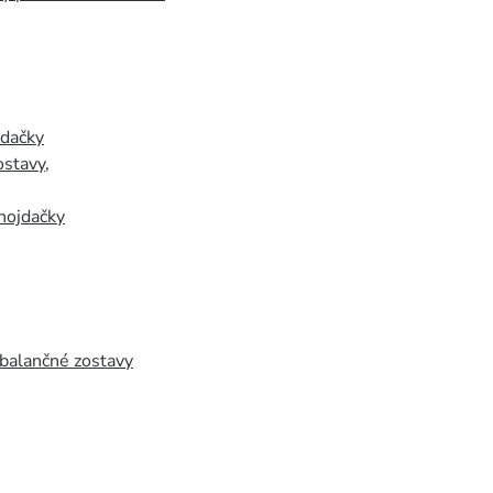
jdačky
ostavy
,
hojdačky
 balančné zostavy