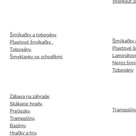
Workout z
Šmýkačky a tobogány
Šmýkačky 
Plastové šmýkačky
,
Plastové 
Tobogány
,
Laminátov
Šmyklavky so schodíkmi
Nerez šmý
Tobogány
Zábava na záhrade
Skákacie hrady
,
Trampolín
Preliezky
,
Trampolíny
,
Bazény
,
Hračky a hry
,