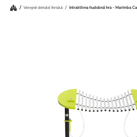
Domov
/
/
Verejné detské ihriská
Intraktívna hudobná hra - Marimba C