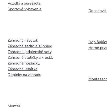
Vozidlá a odrážadlá
,
Športové vybavenie
Dopadové 
Záhradný nábytok
Doplňujúce
Záhradné sedacie súpravy
,
Herné prv
Záhradné jedálenské sety
,
Záhradné stoličky a kreslá
,
Záhradné hojdačky
,
Záhradné lehátka
,
Doplnky na záhradu
Montessori
Montáž