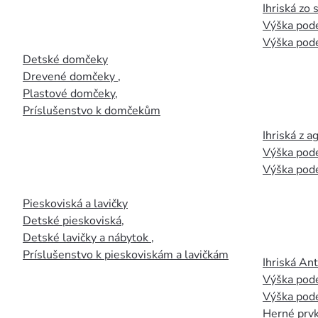
Ihriská zo
Výška pod
Výška pod
Detské domčeky
Drevené domčeky
,
Plastové domčeky
,
Príslušenstvo k domčekům
Ihriská z 
Výška pod
Výška pod
Pieskoviská a lavičky
Detské pieskoviská
,
Detské lavičky a nábytok
,
Príslušenstvo k pieskoviskám a lavičkám
Ihriská An
Výška pod
Výška pod
Herné prvk