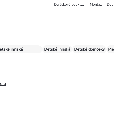
Darčekové poukazy
Montáž
Dop
etské ihriská
Detské ihriská
Detské domčeky
Pie
édra