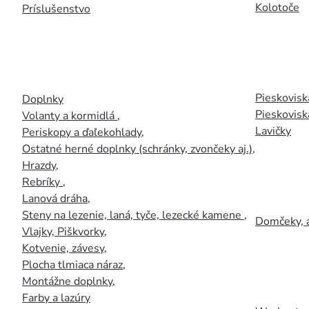
Kolotoče
Príslušenstvo
Pieskoviská
Doplnky
Pieskovisk
Volanty a kormidlá
,
Lavičky
Periskopy a ďaľekohlady
,
Ostatné herné doplnky (schránky, zvončeky aj.)
,
Hrazdy
,
Rebríky
,
Lanová dráha
,
Steny na lezenie, laná, tyče, lezecké kamene
,
Domčeky, 
Vlajky, Piškvorky
,
Kotvenie, závesy
,
Plocha tlmiaca náraz
,
Montážne doplnky
,
Farby a lazúry