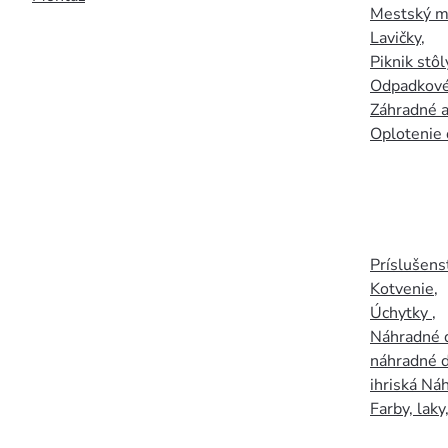
Mestský mo
Lavičky
,
Piknik stôl
Odpadkové
Záhradné a
Oplotenie 
Príslušens
Kotvenie
,
Úchytky
,
Náhradné d
náhradné d
ihriská Ná
Farby, laky