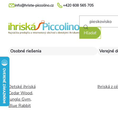
Prejsť
info@hriste-piccolino.cz
+420 608 565 705
na
obsah
Hľadať
Osobné riešenia
Verejné d
Detské ihriská
Ihriská z c
Cedar Wood
,
Jungle Gym
,
Blue Rabbit