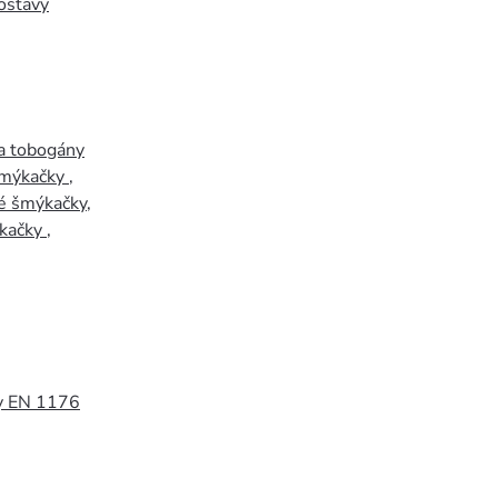
ostavy
a tobogány
šmýkačky
,
é šmýkačky
,
kačky
,
y EN 1176