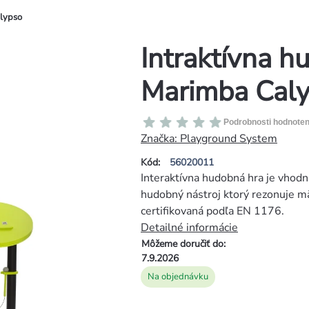
alypso
Intraktívna h
Marimba Cal
Priemerné
Podrobnosti hodnoten
hodnotenie
Značka:
Playground System
produktu
Kód:
56020011
je
Interaktívna hudobná hra je vhodná
0,0
hudobný nástroj ktorý rezonuje 
z
certifikovaná podľa EN 1176.
5
Detailné informácie
hviezdičiek.
Môžeme doručiť do:
7.9.2026
Na objednávku