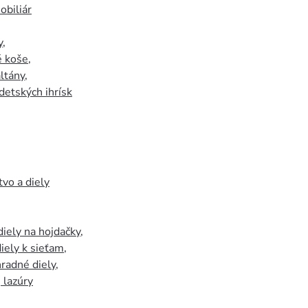
biliár
y
,
 koše
,
ltány
,
detských ihrísk
tvo a diely
iely na hojdačky
,
iely k sieťam
,
hradné diely
,
, lazúry