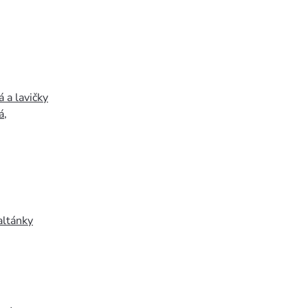
 a lavičky
á
,
altánky