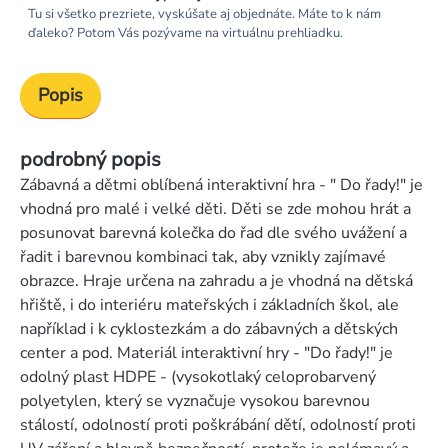
Tu si všetko prezriete, vyskúšate aj objednáte. Máte to k nám
ďaleko? Potom Vás pozývame na virtuálnu prehliadku.
Popis
podrobný popis
Zábavná a dětmi oblíbená interaktivní hra - " Do řady!" je
vhodná pro malé i velké děti. Děti se zde mohou hrát a
posunovat barevná kolečka do řad dle svého uvážení a
řadit i barevnou kombinaci tak, aby vznikly zajímavé
obrazce. Hraje určena na zahradu a je vhodná na dětská
hřiště, i do interiéru mateřských i základních škol, ale
například i k cyklostezkám a do zábavných a dětských
center a pod. Materiál interaktivní hry - "Do řady!" je
odolný plast HDPE - (vysokotlaký celoprobarvený
polyetylen, který se vyznačuje vysokou barevnou
stálostí, odolností proti poškrábání dětí, odolností proti