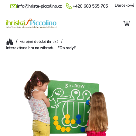
Prejsť
Darčekové 
info@hriste-piccolino.cz
+420 608 565 705
na
obsah
Domov
/
/
Verejné detské ihriská
Interaktívna hra na záhradu - "Do rady!"