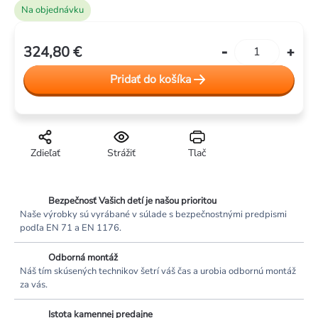
Na objednávku
324,80 €
Jednotková
cena:
Pridať do košíka
Zdieľať
Strážiť
Tlač
Bezpečnosť Vašich detí je našou prioritou
Naše výrobky sú vyrábané v súlade s bezpečnostnými predpismi
podľa EN 71 a EN 1176.
Odborná montáž
Náš tím skúsených technikov šetrí váš čas a urobia odbornú montáž
za vás.
Istota kamennej predajne