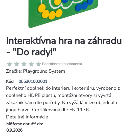
Interaktívna hra na záhradu
- "Do rady!"
Priemerné
Podrobnosti hodnotenia
hodnotenie
Značka:
Playground System
produktu
Kód:
055301002001
je
Perfektní doplněk do interiéru i exteriéru, vyrobeno z
0,0
odolného HDPE plastu, montážní otvory si vyvrtá
z
zákazník sám dle potřeby. Na vyžádání lze objednat i
5
jinou barvu. Certifikovaná dle EN 1176.
hviezdičiek.
Detailné informácie
Môžeme doručiť do:
8.9.2026