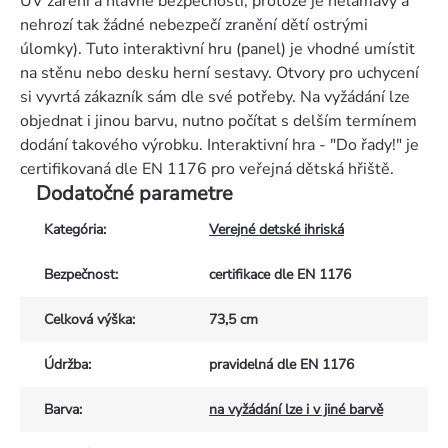
UV záření a hlavně bezpečností, protože je nelámavý a
nehrozí tak žádné nebezpečí zranění dětí ostrými
úlomky). Tuto interaktivní hru (panel) je vhodné umístit
na stěnu nebo desku herní sestavy. Otvory pro uchycení
si vyvrtá zákazník sám dle své potřeby. Na vyžádání lze
objednat i jinou barvu, nutno počítat s delším termínem
dodání takového výrobku. Interaktivní hra - "Do řady!" je
certifikovaná dle EN 1176 pro veřejná dětská hřiště.
Dodatočné parametre
Kategória
:
Verejné detské ihriská
Bezpečnost
:
certifikace dle EN 1176
Celková výška
:
73,5 cm
Údržba
:
pravidelná dle EN 1176
Barva
:
na vyžádání lze i v jiné barvě