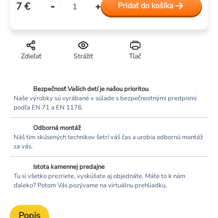
7 €
Pridať do košíka
Jednotková
cena:
Zdieľať
Strážiť
Tlač
Bezpečnosť Vašich detí je našou prioritou
Naše výrobky sú vyrábané v súlade s bezpečnostnými predpismi
podľa EN 71 a EN 1176.
Odborná montáž
Náš tím skúsených technikov šetrí váš čas a urobia odbornú montáž
za vás.
Istota kamennej predajne
Tu si všetko prezriete, vyskúšate aj objednáte. Máte to k nám
ďaleko? Potom Vás pozývame na virtuálnu prehliadku.
Popis