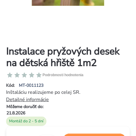
Instalace pryžových desek
na dětská hřiště 1m2
Priemerné
Podrobnosti hodnotenia
hodnotenie
Kód:
MT-0011123
produktu
Inštaláciu realizujeme po celej SR.
je
Detailné informácie
0,0
Môžeme doručiť do:
z
21.8.2026
5
Montáž do 2 - 5 dní
hviezdičiek.