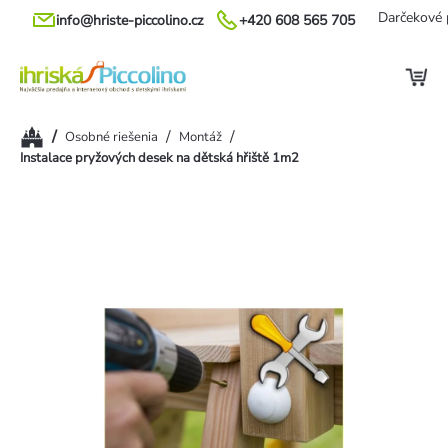
Prejsť
Darčekové 
info@hriste-piccolino.cz
+420 608 565 705
na
obsah
Domov
/
/
/
Osobné riešenia
Montáž
Instalace pryžových desek na dětská hřiště 1m2