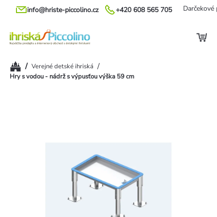
Prejsť
Darčekové 
info@hriste-piccolino.cz
+420 608 565 705
na
obsah
Domov
/
/
Verejné detské ihriská
Hry s vodou - nádrž s výpusťou výška 59 cm