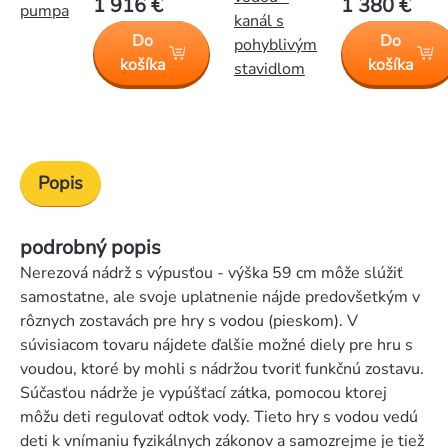
1 916 €
1 380 €
pumpa
kanál s
Do
Do
pohyblivým
košíka
košíka
stavidlom
Popis
podrobný popis
Nerezová nádrž s výpusťou - výška 59 cm môže slúžiť
samostatne, ale svoje uplatnenie nájde predovšetkým v
rôznych zostavách pre hry s vodou (pieskom). V
súvisiacom tovaru nájdete ďalšie možné diely pre hru s
voudou, ktoré by mohli s nádržou tvoriť funkčnú zostavu.
Súčasťou nádrže je vypúšťací zátka, pomocou ktorej
môžu deti regulovať odtok vody. Tieto hry s vodou vedú
deti k vnímaniu fyzikálnych zákonov a samozrejme je tiež