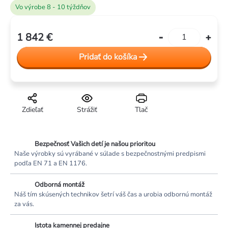
Vo výrobe 8 - 10 týždňov
1 842 €
Jednotková
cena:
Pridať do košíka
Zdieľať
Strážiť
Tlač
Bezpečnosť Vašich detí je našou prioritou
Naše výrobky sú vyrábané v súlade s bezpečnostnými predpismi
podľa EN 71 a EN 1176.
Odborná montáž
Náš tím skúsených technikov šetrí váš čas a urobia odbornú montáž
za vás.
Istota kamennej predajne