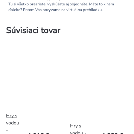
Tu si všetko prezriete, vyskúšate aj objednáte. Máte to k nám
ďaleko? Potom Vás pozývame na virtuálnu prehliadku.
Súvisiaci tovar
Hry s
vodou
Hry s
-
vodou -