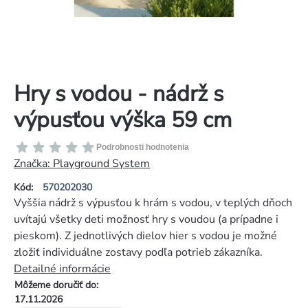
Hry s vodou - nádrž s
výpusťou výška 59 cm
Priemerné
Podrobnosti hodnotenia
hodnotenie
Značka:
Playground System
produktu
Kód:
570202030
je
Vyššia nádrž s výpusťou k hrám s vodou, v teplých dňoch
0,0
uvítajú všetky deti možnosť hry s voudou (a prípadne i
z
pieskom). Z jednotlivých dielov hier s vodou je možné
5
zložiť individuálne zostavy podľa potrieb zákazníka.
hviezdičiek.
Detailné informácie
Môžeme doručiť do:
17.11.2026