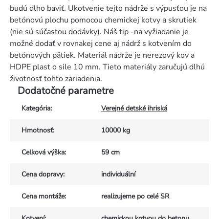
budú dlho baviť. Ukotvenie tejto nádrže s výpusťou je na
betónovú plochu pomocou chemickej kotvy a skrutiek
(nie sú súčasťou dodávky). Náš tip -na vyžiadanie je
možné dodať v rovnakej cene aj nádrž s kotvením do
betónových pätiek. Materiál nádrže je nerezový kov a
HDPE plast o sile 10 mm. Tieto materiály zaručujú dlhú
životnosť tohto zariadenia.
Dodatočné parametre
Kategória
:
Verejné detské ihriská
Hmotnosť
:
10000 kg
Celková výška
:
59 cm
Cena dopravy
:
individuální
Cena montáže
:
realizujeme po celé SR
Kotvení
:
chemickou kotvou do betonu