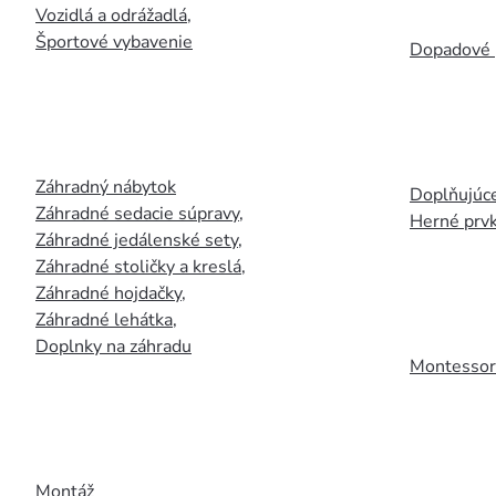
Vozidlá a odrážadlá
,
Športové vybavenie
Dopadové 
Záhradný nábytok
Doplňujúce
Záhradné sedacie súpravy
,
Herné prv
Záhradné jedálenské sety
,
Záhradné stoličky a kreslá
,
Záhradné hojdačky
,
Záhradné lehátka
,
Doplnky na záhradu
Montessori
Montáž