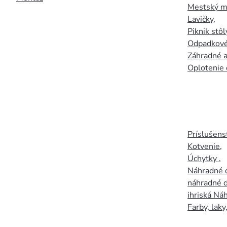
Mestský mo
Lavičky
,
Piknik stôl
Odpadkové
Záhradné a
Oplotenie 
Príslušens
Kotvenie
,
Úchytky
,
Náhradné d
náhradné d
ihriská Ná
Farby, laky