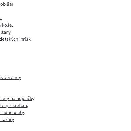
biliár
y
,
 koše
,
ltány
,
detských ihrísk
tvo a diely
iely na hojdačky
,
iely k sieťam
,
hradné diely
,
, lazúry