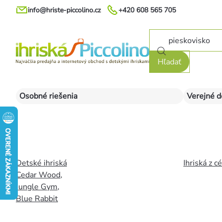
Prejsť
info@hriste-piccolino.cz
+420 608 565 705
na
obsah
Hľadať
Osobné riešenia
Verejné d
Detské ihriská
Ihriská z c
Cedar Wood
,
Jungle Gym
,
Blue Rabbit