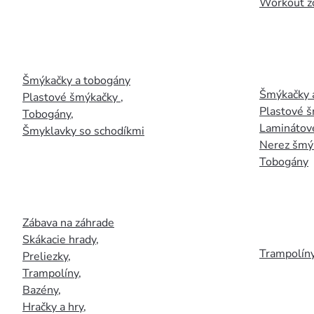
Workout z
Šmýkačky a tobogány
Šmýkačky 
Plastové šmýkačky
,
Plastové 
Tobogány
,
Laminátov
Šmyklavky so schodíkmi
Nerez šmý
Tobogány
Zábava na záhrade
Skákacie hrady
,
Trampolín
Preliezky
,
Trampolíny
,
Bazény
,
Hračky a hry
,