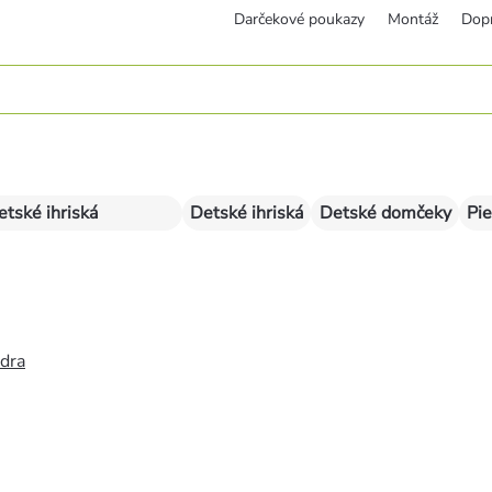
Darčekové poukazy
Montáž
Dop
etské ihriská
Detské ihriská
Detské domčeky
Pie
édra