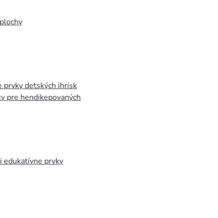
plochy
 prvky detských ihrísk
ky pre hendikepovaných
 edukatívne prvky