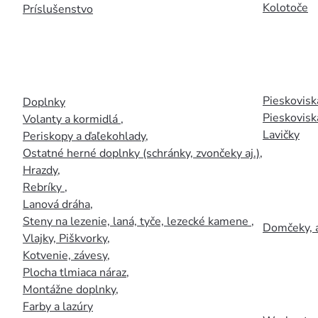
Kolotoče
Príslušenstvo
Pieskoviská
Doplnky
Pieskovisk
Volanty a kormidlá
,
Lavičky
Periskopy a ďaľekohlady
,
Ostatné herné doplnky (schránky, zvončeky aj.)
,
Hrazdy
,
Rebríky
,
Lanová dráha
,
Steny na lezenie, laná, tyče, lezecké kamene
,
Domčeky, 
Vlajky, Piškvorky
,
Kotvenie, závesy
,
Plocha tlmiaca náraz
,
Montážne doplnky
,
Farby a lazúry