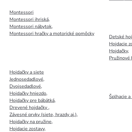
Montessori
Montessori ihriská
,
Montessori nábytok
,
Montessori hračky a motorické pomôcky
Detské ho
Hojdacie z
Hojdačky
,
Pružinové 
Hojdačky a siete
Jednosedadlové
,
Dvojsedadlové
,
Hojdačky hniezdo
,
Šplhacie a
Hojdačky pre bábätká
,
Drevené hojdačky
,
Závesné prvky (siete, hrazdy aj.)
,
Hojdačky na pružine
,
Hojdacie zostavy
,