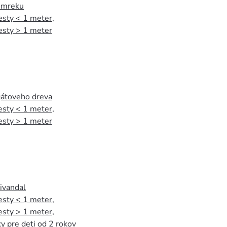
 smreku
esty < 1 meter
,
esty > 1 meter
agátoveho dreva
esty < 1 meter
,
esty > 1 meter
tivandal
esty < 1 meter
,
esty > 1 meter
,
y pre deti od 2 rokov