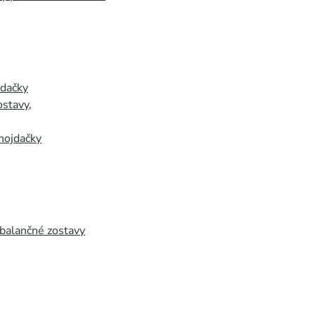
jdačky
ostavy
,
hojdačky
 balančné zostavy