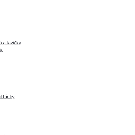
 a lavičky
á
,
altánky