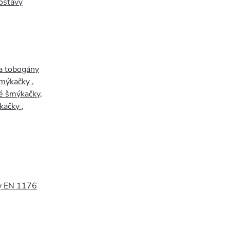
ostavy
a tobogány
šmýkačky
,
é šmýkačky
,
kačky
,
y EN 1176