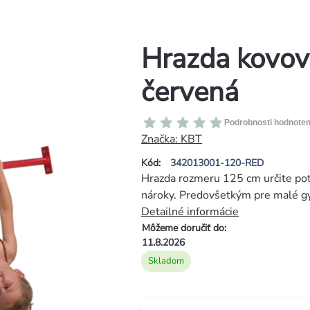
Hrazda kovo
červená
Priemerné
Podrobnosti hodnoten
hodnotenie
Značka:
KBT
produktu
Kód:
342013001-120-RED
je
Hrazda rozmeru 125 cm určite pote
0,0
nároky. Predovšetkým pre malé gy
z
Detailné informácie
5
Môžeme doručiť do:
hviezdičiek.
11.8.2026
Skladom