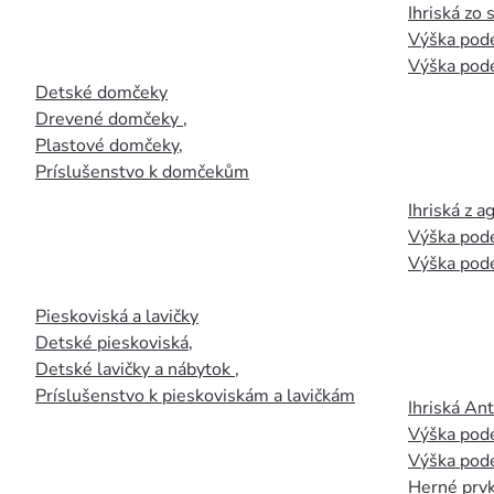
Ihriská zo
Výška pod
Výška pod
Detské domčeky
Drevené domčeky
,
Plastové domčeky
,
Príslušenstvo k domčekům
Ihriská z 
Výška pod
Výška pod
Pieskoviská a lavičky
Detské pieskoviská
,
Detské lavičky a nábytok
,
Príslušenstvo k pieskoviskám a lavičkám
Ihriská An
Výška pod
Výška pod
Herné prvk