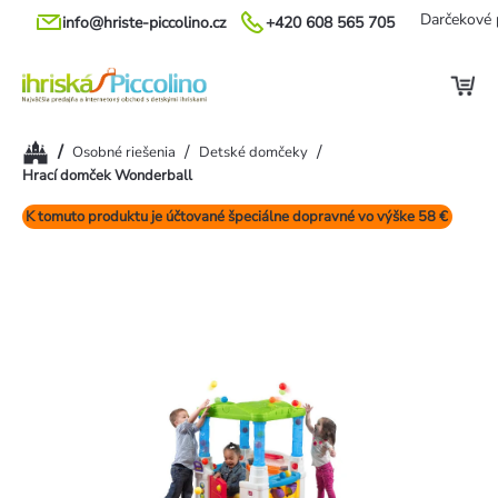
Prejsť
Darčekové 
info@hriste-piccolino.cz
+420 608 565 705
na
obsah
Domov
/
/
/
Osobné riešenia
Detské domčeky
Hrací domček Wonderball
K tomuto produktu je účtované špeciálne dopravné vo výške 58 €