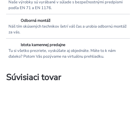
Naše výrobky sú vyrábané v súlade s bezpečnostnými predpismi
podľa EN 71 a EN 1176.
Odborná montáž
Náš tím skúsených technikov šetrí váš čas a urobia odbornú montáž
za vás.
Istota kamennej predajne
Tu si všetko prezriete, vyskúšate aj objednáte. Máte to k nám
ďaleko? Potom Vás pozývame na virtuálnu prehliadku.
Súvisiaci tovar