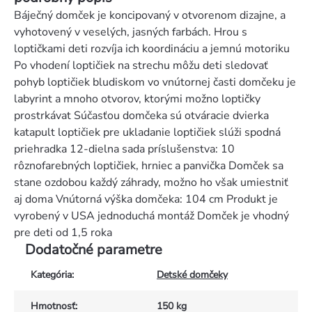
Báječný domček je koncipovaný v otvorenom dizajne, a
vyhotovený v veselých, jasných farbách. Hrou s
loptičkami deti rozvíja ich koordináciu a jemnú motoriku
Po vhodení loptičiek na strechu môžu deti sledovať
pohyb loptičiek bludiskom vo vnútornej časti domčeku je
labyrint a mnoho otvorov, ktorými možno loptičky
prostrkávat Súčasťou domčeka sú otváracie dvierka
katapult loptičiek pre ukladanie loptičiek slúži spodná
priehradka 12-dielna sada príslušenstva: 10
rôznofarebných loptičiek, hrniec a panvička Domček sa
stane ozdobou každý záhrady, možno ho však umiestniť
aj doma Vnútorná výška domčeka: 104 cm Produkt je
vyrobený v USA jednoduchá montáž Domček je vhodný
pre deti od 1,5 roka
Dodatočné parametre
Kategória
:
Detské domčeky
Hmotnosť
:
150 kg