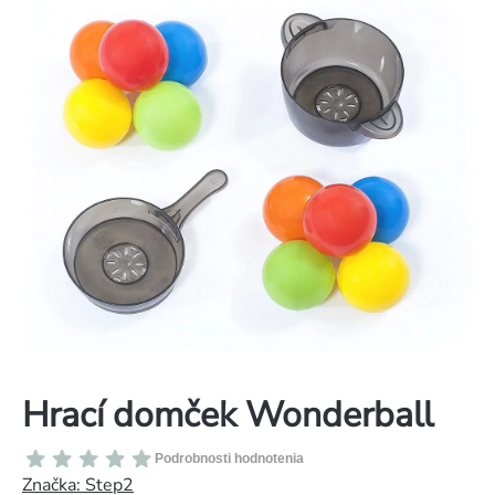
Hrací domček Wonderball
Priemerné
Podrobnosti hodnotenia
hodnotenie
Značka:
Step2