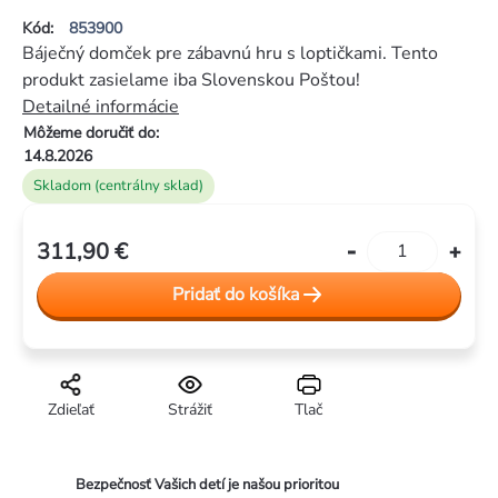
produktu
Kód:
853900
je
Báječný domček pre zábavnú hru s loptičkami. Tento
0,0
produkt zasielame iba Slovenskou Poštou!
z
Detailné informácie
5
Môžeme doručiť do:
hviezdičiek.
14.8.2026
Skladom (centrálny sklad)
311,90 €
Jednotková
cena:
Pridať do košíka
Zdieľať
Strážiť
Tlač
Bezpečnosť Vašich detí je našou prioritou