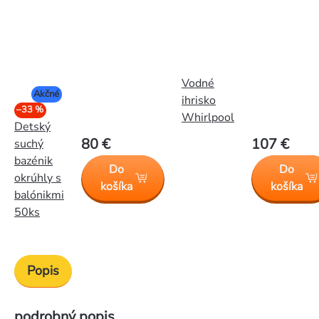
Vodné
Akčné
ihrisko
–33 %
Whirlpool
Detský
80 €
107 €
suchý
bazénik
Do
Do
okrúhly s
košíka
košíka
balónikmi
50ks
Popis
podrobný popis