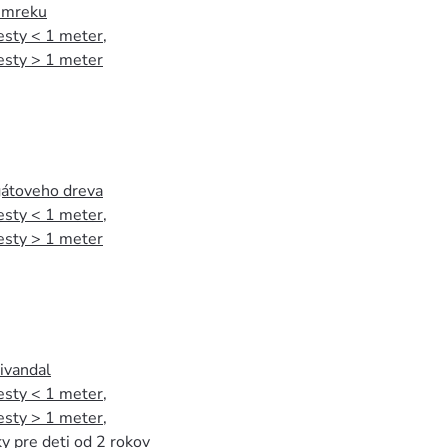
 smreku
esty < 1 meter
,
esty > 1 meter
agátoveho dreva
esty < 1 meter
,
esty > 1 meter
tivandal
esty < 1 meter
,
esty > 1 meter
,
y pre deti od 2 rokov