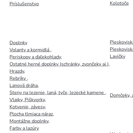
Kolotoče
Príslušenstvo
Pieskoviská
Doplnky
Pieskovisk
Volanty a kormidlá
,
Lavičky
Periskopy a ďaľekohlady
,
Ostatné herné doplnky (schránky, zvončeky aj.)
,
Hrazdy
,
Rebríky
,
Lanová dráha
,
Steny na lezenie, laná, tyče, lezecké kamene
,
Domčeky, 
Vlajky, Piškvorky
,
Kotvenie, závesy
,
Plocha tlmiaca náraz
,
Montážne doplnky
,
Farby a lazúry