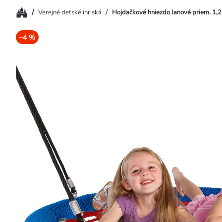
Domov
/
/
Verejné detské ihriská
Hojdačkové hniezdo lanové priem. 1,2
–4 %