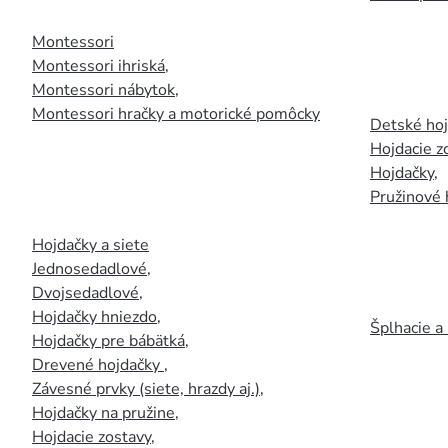
Montessori
Montessori ihriská
,
Montessori nábytok
,
Montessori hračky a motorické pomôcky
Detské ho
Hojdacie z
Hojdačky
,
Pružinové 
Hojdačky a siete
Jednosedadlové
,
Dvojsedadlové
,
Hojdačky hniezdo
,
Šplhacie a
Hojdačky pre bábätká
,
Drevené hojdačky
,
Závesné prvky (siete, hrazdy aj.)
,
Hojdačky na pružine
,
Hojdacie zostavy
,