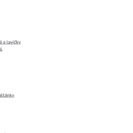
 a lavičky
á
,
altánky