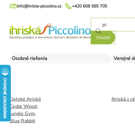
Prejsť
info@hriste-piccolino.cz
+420 608 565 705
na
obsah
Hľadať
Osobné riešenia
Verejné d
Detské ihriská
Ihriská z c
Cedar Wood
,
Jungle Gym
,
Blue Rabbit