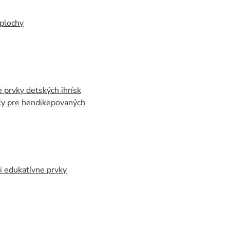
plochy
 prvky detských ihrísk
ky pre hendikepovaných
 edukatívne prvky