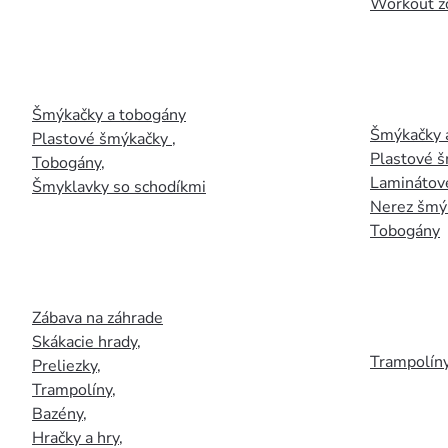
Workout z
Šmýkačky a tobogány
Šmýkačky 
Plastové šmýkačky
,
Plastové 
Tobogány
,
Laminátov
Šmyklavky so schodíkmi
Nerez šmý
Tobogány
Zábava na záhrade
Skákacie hrady
,
Trampolín
Preliezky
,
Trampolíny
,
Bazény
,
Hračky a hry
,