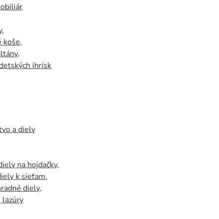
biliár
y
,
 koše
,
ltány
,
detských ihrísk
tvo a diely
iely na hojdačky
,
iely k sieťam
,
hradné diely
,
, lazúry