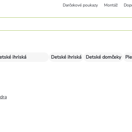
Darčekové poukazy
Montáž
Dop
etské ihriská
Detské ihriská
Detské domčeky
Pie
édra