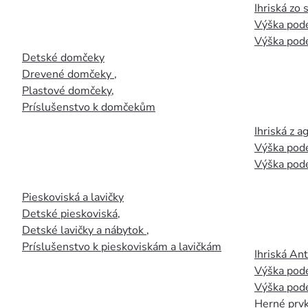
Ihriská zo
Výška pod
Výška pod
Detské domčeky
Drevené domčeky
,
Plastové domčeky
,
Príslušenstvo k domčekům
Ihriská z 
Výška pod
Výška pod
Pieskoviská a lavičky
Detské pieskoviská
,
Detské lavičky a nábytok
,
Príslušenstvo k pieskoviskám a lavičkám
Ihriská An
Výška pod
Výška pod
Herné prvk