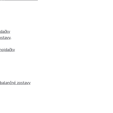
jdačky
ostavy
,
hojdačky
 balančné zostavy