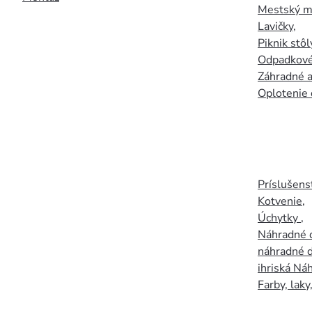
Mestský mo
Lavičky
,
Piknik stôl
Odpadkové
Záhradné a
Oplotenie 
Príslušens
Kotvenie
,
Úchytky
,
Náhradné d
náhradné d
ihriská Ná
Farby, laky