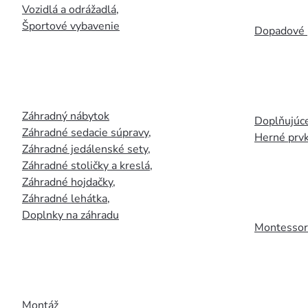
Vozidlá a odrážadlá
,
Športové vybavenie
Dopadové 
Záhradný nábytok
Doplňujúce
Záhradné sedacie súpravy
,
Herné prv
Záhradné jedálenské sety
,
Záhradné stoličky a kreslá
,
Záhradné hojdačky
,
Záhradné lehátka
,
Doplnky na záhradu
Montessori
Montáž