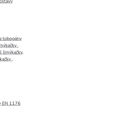
ostavy
a tobogány
šmýkačky
,
é šmýkačky
,
kačky
,
y EN 1176