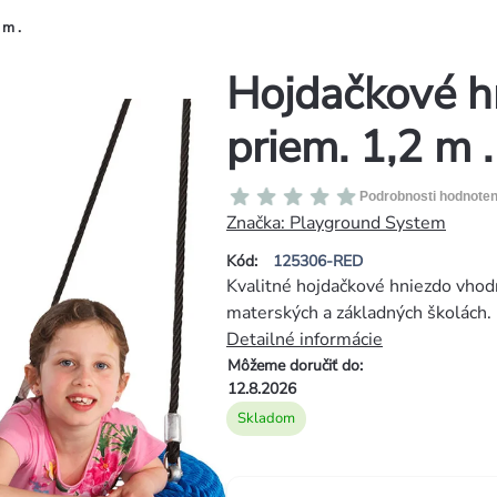
 m .
Hojdačkové h
priem. 1,2 m .
Priemerné
Podrobnosti hodnoten
hodnotenie
Značka:
Playground System
produktu
Kód:
125306-RED
je
Kvalitné hojdačkové hniezdo vhodn
0,0
materských a základných školách.
z
Detailné informácie
5
Môžeme doručiť do:
hviezdičiek.
12.8.2026
Skladom