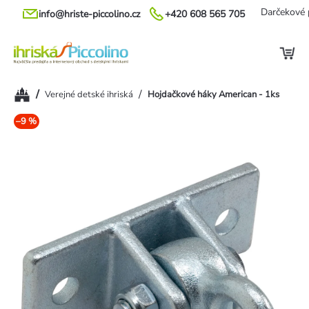
Prejsť
Darčekové 
info@hriste-piccolino.cz
+420 608 565 705
na
obsah
Domov
/
/
Verejné detské ihriská
Hojdačkové háky American - 1ks
–9 %