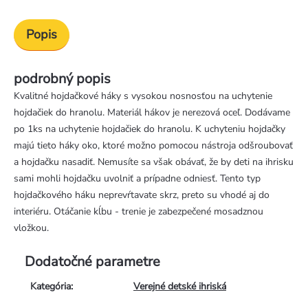
Popis
podrobný popis
Kvalitné hojdačkové háky s vysokou nosnosťou na uchytenie
hojdačiek do hranolu. Materiál hákov je nerezová oceľ. Dodávame
po 1ks na uchytenie hojdačiek do hranolu. K uchyteniu hojdačky
majú tieto háky oko, ktoré možno pomocou nástroja odšroubovať
a hojdačku nasadiť. Nemusíte sa však obávať, že by deti na ihrisku
sami mohli hojdačku uvolniť a prípadne odniesť. Tento typ
hojdačkového háku neprevŕtavate skrz, preto su vhodé aj do
interiéru. Otáčanie kĺbu - trenie je zabezpečené mosadznou
vložkou.
Dodatočné parametre
Kategória
:
Verejné detské ihriská