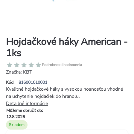
Hojdačkové háky American -
1ks
Priemerné
Podrobnosti hodnotenia
hodnotenie
Značka:
KBT
produktu
Kód:
816001010001
je
Kvalitné hojdačkové háky s vysokou nosnosťou vhodné
0,0
na uchytenie hojdačiek do hranolu.
z
Detailné informácie
5
Môžeme doručiť do:
hviezdičiek.
12.8.2026
Skladom