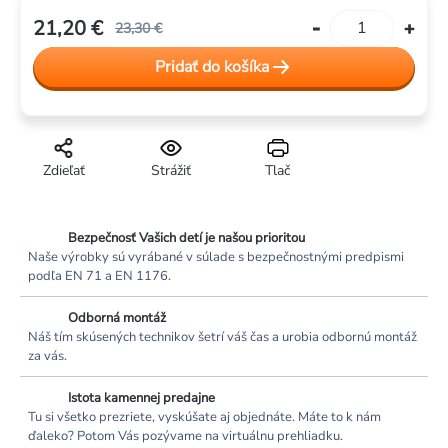
21,20 €
23,30 €
Jednotková
Pridať do košíka
cena:
Zdieľať
Strážiť
Tlač
Bezpečnosť Vašich detí je našou prioritou
Naše výrobky sú vyrábané v súlade s bezpečnostnými predpismi
podľa EN 71 a EN 1176.
Odborná montáž
Náš tím skúsených technikov šetrí váš čas a urobia odbornú montáž
za vás.
Istota kamennej predajne
Tu si všetko prezriete, vyskúšate aj objednáte. Máte to k nám
ďaleko? Potom Vás pozývame na virtuálnu prehliadku.