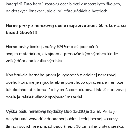
kategórií. Túto hernú zostavu ocenia deti v materských školách,
na detských ihriskách, ale aj pri reštauráciách a hoteloch.
Herné prvky z nerezovej ocele majú životnosť 50 rokov a sú
bezúdržbové !!!
Herné prvky českej značky SAPrimo sú jedinečné
svojím materiálom, dizajnom a predovšetkým výrobca kladie
veľký dôraz na kvalitu výrobku.
Konštrukcia herného prvku je vyrobená z odolnej nerezovej
ocele, ktorá nie je nijak farebne povrchovo upravená a nemôže
tak dochádzať k tomu, že by sa časom olupoval lak. Z nerezovej
ocele je taktiež všetok spojovací materiál.
Výška pádu nerezovej hojdačky Duo 13010 je 1,3 m.
Preto je
nevyhnutné vytvoriť v dopadovej oblasti celej hernej zostavy
tlmiaci povrch pre prípad pádu (napr. 30 cm silná vrstva piesku,