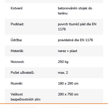
Kotvení
:
betonováním stojek do
terénu
Podklad
:
povrch tlumící pád dle EN
1176
Údržba
:
pravidelná dle EN 1176
Materiál
:
nerez + plast
Nosnost
:
250 kg
Počet uživatelů
:
max. 2
Rozměr
:
180 x 290 cm
Velikost
290 x 750 cm
bezpečnostních zón
: