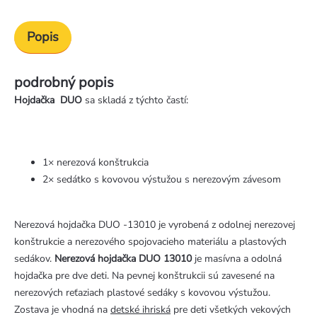
Popis
podrobný popis
Hojdačka DUO
sa skladá z týchto častí:
1× nerezová konštrukcia
2× sedátko s kovovou výstužou s nerezovým závesom
Nerezová hojdačka DUO -13010 je vyrobená z odolnej nerezovej
konštrukcie a nerezového spojovacieho materiálu a plastových
sedákov.
Nerezová hojdačka DUO 13010
je masívna a odolná
hojdačka pre dve deti. Na pevnej konštrukcii sú zavesené na
nerezových reťaziach plastové sedáky s kovovou výstužou.
Zostava je vhodná na
detské ihriská
pre deti všetkých vekových