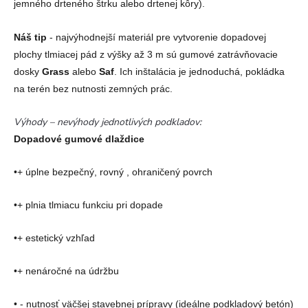
jemného drteného štrku alebo drtenej kôry).
Náš tip
- najvýhodnejší materiál pre vytvorenie dopadovej
plochy tlmiacej pád z výšky až 3 m sú gumové zatrávňovacie
dosky
Grass
alebo
Saf
. Ich inštalácia je jednoduchá, pokládka
na terén bez nutnosti zemných prác.
Výhody – nevýhody jednotlivých podkladov:
Dopadové gumové dlaždice
•+ úplne bezpečný, rovný , ohraničený povrch
•+ plnia tlmiacu funkciu pri dopade
•+ estetický vzhľad
•+ nenáročné na údržbu
• - nutnosť väčšej stavebnej prípravy (ideálne podkladový betón)