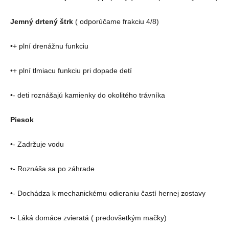
Jemný drtený štrk
( odporúčame frakciu 4/8)
•+ plní drenážnu funkciu
•+ plní tlmiacu funkciu pri dopade detí
•- deti roznášajú kamienky do okolitého trávníka
Piesok
•- Zadržuje vodu
•- Roznáša sa po záhrade
•- Dochádza k mechanickému odieraniu častí hernej zostavy
•- Láká domáce zvieratá ( predovšetkým mačky)