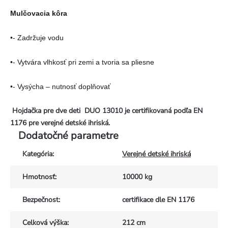
Mulčovacia kôra
•- Zadržuje vodu
•- Vytvára vlhkosť pri zemi a tvoria sa pliesne
•- Vysýcha – nutnosť doplňovať
Hojdačka pre dve deti DUO 13010 je certifikovaná podľa EN
1176 pre verejné detské ihriská.
Dodatočné parametre
Kategória
:
Verejné detské ihriská
Hmotnosť
:
10000 kg
Bezpečnost
:
certifikace dle EN 1176
Celková výška
:
212 cm