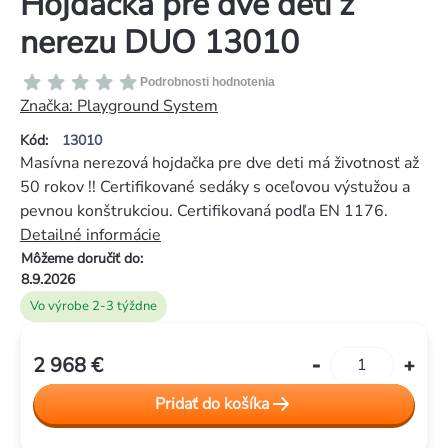
Hojdačka pre dve deti z
nerezu DUO 13010
Priemerné
Podrobnosti hodnotenia
hodnotenie
Značka:
Playground System
produktu
Kód:
13010
je
Masívna nerezová hojdačka pre dve deti má životnosť až
0,0
50 rokov !! Certifikované sedáky s oceľovou výstužou a
z
pevnou konštrukciou. Certifikovaná podľa EN 1176.
5
Detailné informácie
hviezdičiek.
Môžeme doručiť do:
8.9.2026
Vo výrobe 2-3 týždne
2 968 €
Jednotková
cena:
Pridať do košíka