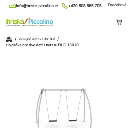
Prejsť
Darčekové 
info@hriste-piccolino.cz
+420 608 565 705
na
obsah
Domov
/
/
Verejné detské ihriská
Hojdačka pre dve deti z nerezu DUO 13010