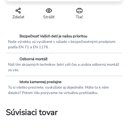
Zdieľať
Strážiť
Tlač
Bezpečnosť Vašich detí je našou prioritou
Naše výrobky sú vyrábané v súlade s bezpečnostnými predpismi
podľa EN 71 a EN 1176.
Odborná montáž
Náš tím skúsených technikov šetrí váš čas a urobia odbornú montáž
za vás.
Istota kamennej predajne
Tu si všetko prezriete, vyskúšate aj objednáte. Máte to k nám
ďaleko? Potom Vás pozývame na virtuálnu prehliadku.
Súvisiaci tovar