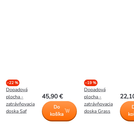
–22 %
–19 %
Dopadová
Dopadová
45,90 €
22,1
plocha -
plocha -
zatrávňovacia
zatrávňovacia
Do
doska Saf
doska Grass
košíka
ko