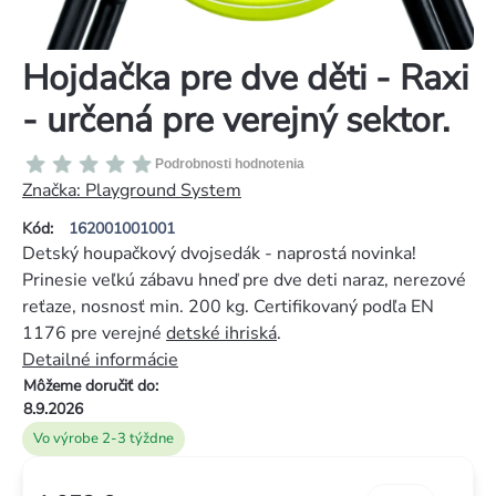
Hojdačka pre dve děti - Raxi
- určená pre verejný sektor.
Priemerné
Podrobnosti hodnotenia
hodnotenie
Značka:
Playground System
produktu
Kód:
162001001001
je
Detský houpačkový dvojsedák - naprostá novinka!
0,0
Prinesie veľkú zábavu hneď pre dve deti naraz, nerezové
z
reťaze, nosnosť min. 200 kg. Certifikovaný podľa EN
5
1176 pre verejné
detské ihriská
.
hviezdičiek.
Detailné informácie
Môžeme doručiť do:
8.9.2026
Vo výrobe 2-3 týždne