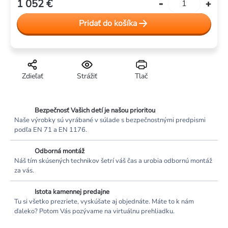
1 052 €
Jednotková
cena:
Pridať do košíka
Zdieľať
Strážiť
Tlač
Bezpečnosť Vašich detí je našou prioritou
Naše výrobky sú vyrábané v súlade s bezpečnostnými predpismi
podľa EN 71 a EN 1176.
Odborná montáž
Náš tím skúsených technikov šetrí váš čas a urobia odbornú montáž
za vás.
Istota kamennej predajne
Tu si všetko prezriete, vyskúšate aj objednáte. Máte to k nám
ďaleko? Potom Vás pozývame na virtuálnu prehliadku.