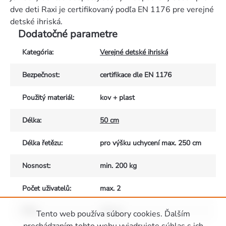
dve deti Raxi je certifikovaný podľa EN 1176 pre verejné
detské ihriská.
Dodatočné parametre
Kategória
:
Verejné detské ihriská
Bezpečnost
:
certifikace dle EN 1176
Použitý materiál
:
kov + plast
Délka
:
50 cm
Délka řetězu
:
pro výšku uchycení max. 250 cm
Nosnost
:
min. 200 kg
Počet uživatelů
:
max. 2
Šířka
:
125 cm
Tento web používa súbory cookies. Ďalším