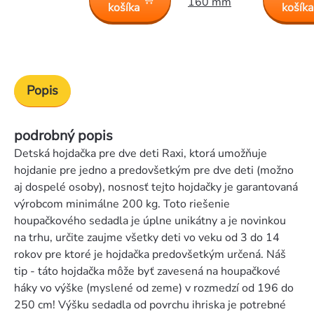
160 mm
košíka
košíka
Popis
podrobný popis
Detská hojdačka pre dve deti Raxi, ktorá umožňuje
hojdanie pre jedno a predovšetkým pre dve deti (možno
aj dospelé osoby), nosnosť tejto hojdačky je garantovaná
výrobcom minimálne 200 kg. Toto riešenie
houpačkového sedadla je úplne unikátny a je novinkou
na trhu, určite zaujme všetky deti vo veku od 3 do 14
rokov pre ktoré je hojdačka predovšetkým určená. Náš
tip - táto hojdačka môže byť zavesená na houpačkové
háky vo výške (myslené od zeme) v rozmedzí od 196 do
250 cm! Výšku sedadla od povrchu ihriska je potrebné