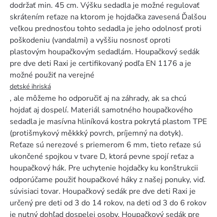
dodržať min. 45 cm. Výšku sedadla je možné regulovať
skrátením reťaze na ktorom je hojdačka zavesená Ďalšou
veľkou prednosťou tohto sedadla je jeho odolnosť proti
poškodeniu (vandalmi) a vyššiu nosnosť oproti
plastovým houpačkovým sedadlám. Houpačkový sedák
pre dve deti Raxi je certifikovaný podľa EN 1176 a je
možné použiť na verejné
detské ihriská
, ale môžeme ho odporučiť aj na záhrady, ak sa chcú
hojdať aj dospelí. Materiál samotného houpačkového
sedadla je masívna hliníková kostra pokrytá plastom TPE
(protišmykový měkkký povrch, príjemný na dotyk).
Reťaze sú nerezové s priemerom 6 mm, tieto reťaze sú
ukončené spojkou v tvare D, ktorá pevne spojí reťaz a
houpačkový hák. Pre uchytenie hojdačky ku konštrukcii
odporúčame použiť houpačkové háky z našej ponuky, viď.
súvisiaci tovar. Houpačkový sedák pre dve deti Raxi je
určený pre deti od 3 do 14 rokov, na deti od 3 do 6 rokov
je nutný dohľad dospelej osoby. Houpačkový sedák pre