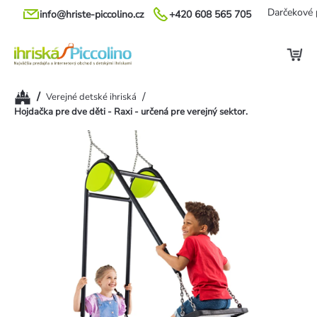
Prejsť
Darčekové 
info@hriste-piccolino.cz
+420 608 565 705
na
obsah
Domov
/
/
Verejné detské ihriská
Hojdačka pre dve děti - Raxi - určená pre verejný sektor.