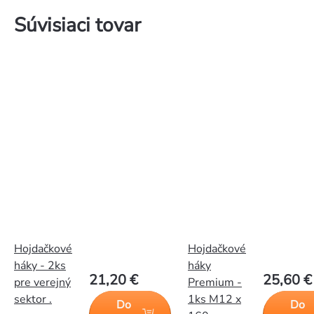
Súvisiaci tovar
Hojdačkové
Hojdačkové
háky - 2ks
háky
21,20 €
25,60 €
pre verejný
Premium -
sektor .
1ks M12 x
Do
Do