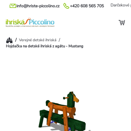
Prejsť
Darčekové 
info@hriste-piccolino.cz
+420 608 565 705
na
obsah
Domov
/
/
Verejné detské ihriská
Hojdačka na detské ihriská z agátu - Mustang