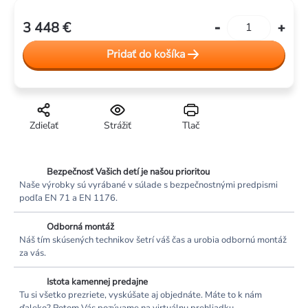
3 448 €
Jednotková
cena:
Pridať do košíka
Zdieľať
Strážiť
Tlač
Bezpečnosť Vašich detí je našou prioritou
Naše výrobky sú vyrábané v súlade s bezpečnostnými predpismi
podľa EN 71 a EN 1176.
Odborná montáž
Náš tím skúsených technikov šetrí váš čas a urobia odbornú montáž
za vás.
Istota kamennej predajne
Tu si všetko prezriete, vyskúšate aj objednáte. Máte to k nám