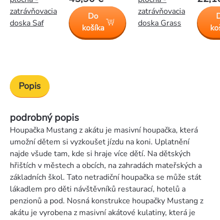
zatrávňovacia
zatrávňovacia
Do
doska Saf
doska Grass
košíka
ko
Popis
podrobný popis
Houpačka Mustang z akátu je masivní houpačka, která
umožní dětem si vyzkoušet jízdu na koni. Uplatnění
najde všude tam, kde si hraje více dětí. Na dětských
hřištích v městech a obcích, na zahradách mateřských a
základních škol. Tato netradiční houpačka se může stát
lákadlem pro děti návštěvníků restaurací, hotelů a
penzionů a pod. Nosná konstrukce houpačky Mustang z
akátu je vyrobena z masivní akátové kulatiny, která je