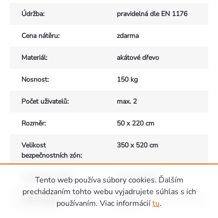
Údržba
:
pravidelná dle EN 1176
Cena nátěru
:
zdarma
Materiál
:
akátové dřevo
Nosnost
:
150 kg
Počet uživatelů
:
max. 2
Rozměr
:
50 x 220 cm
Velikost
350 x 520 cm
bezpečnostních zón
:
Vhodné pro děti
:
od 3 do 15 let
Tento web používa súbory cookies. Ďalším
prechádzaním tohto webu vyjadrujete súhlas s ich
Výška pádu
:
do 1 m
používaním. Viac informácií
tu
.