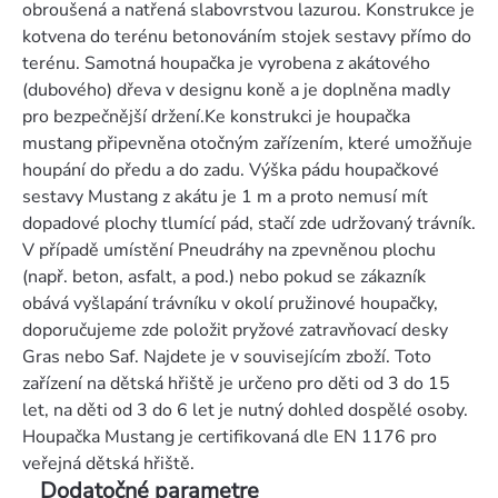
obroušená a natřená slabovrstvou lazurou. Konstrukce je
kotvena do terénu betonováním stojek sestavy přímo do
terénu. Samotná houpačka je vyrobena z akátového
(dubového) dřeva v designu koně a je doplněna madly
pro bezpečnější držení.Ke konstrukci je houpačka
mustang připevněna otočným zařízením, které umožňuje
houpání do předu a do zadu. Výška pádu houpačkové
sestavy Mustang z akátu je 1 m a proto nemusí mít
dopadové plochy tlumící pád, stačí zde udržovaný trávník.
V případě umístění Pneudráhy na zpevněnou plochu
(např. beton, asfalt, a pod.) nebo pokud se zákazník
obává vyšlapání trávníku v okolí pružinové houpačky,
doporučujeme zde položit pryžové zatravňovací desky
Gras nebo Saf. Najdete je v souvisejícím zboží. Toto
zařízení na dětská hřiště je určeno pro děti od 3 do 15
let, na děti od 3 do 6 let je nutný dohled dospělé osoby.
Houpačka Mustang je certifikovaná dle EN 1176 pro
veřejná dětská hřiště.
Dodatočné parametre