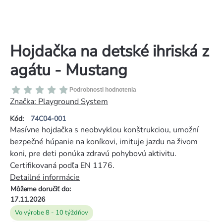
Hojdačka na detské ihriská z
agátu - Mustang
Priemerné
Podrobnosti hodnotenia
hodnotenie
Značka:
Playground System
produktu
Kód:
74C04-001
je
Masívne hojdačka s neobvyklou konštrukciou, umožní
0,0
bezpečné húpanie na koníkovi, imituje jazdu na živom
z
koni, pre deti ponúka zdravú pohybovú aktivitu.
5
Certifikovaná podľa EN 1176.
hviezdičiek.
Detailné informácie
Môžeme doručiť do:
17.11.2026
Vo výrobe 8 - 10 týždňov