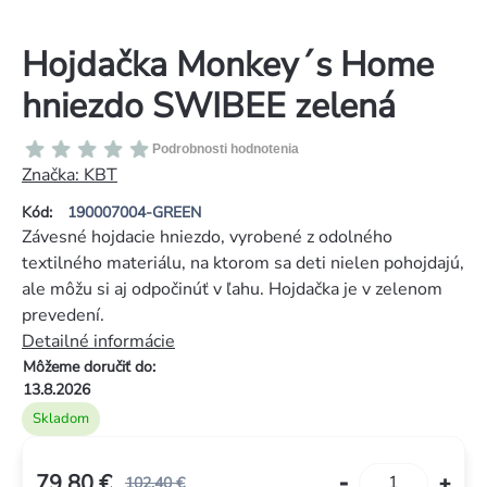
Hojdačka Monkey´s Home
hniezdo SWIBEE zelená
Priemerné
Podrobnosti hodnotenia
hodnotenie
Značka:
KBT
produktu
Kód:
190007004-GREEN
je
Závesné hojdacie hniezdo, vyrobené z odolného
0,0
textilného materiálu, na ktorom sa deti nielen pohojdajú,
z
ale môžu si aj odpočinúť v ľahu. Hojdačka je v zelenom
5
prevedení.
hviezdičiek.
Detailné informácie
Môžeme doručiť do:
13.8.2026
Skladom
79,80 €
102,40 €