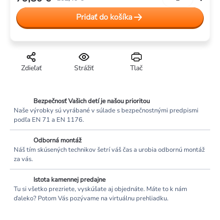
Jednotková
Pridať do košíka
cena:
Zdieľať
Strážiť
Tlač
Bezpečnosť Vašich detí je našou prioritou
Naše výrobky sú vyrábané v súlade s bezpečnostnými predpismi
podľa EN 71 a EN 1176.
Odborná montáž
Náš tím skúsených technikov šetrí váš čas a urobia odbornú montáž
za vás.
Istota kamennej predajne
Tu si všetko prezriete, vyskúšate aj objednáte. Máte to k nám
ďaleko? Potom Vás pozývame na virtuálnu prehliadku.