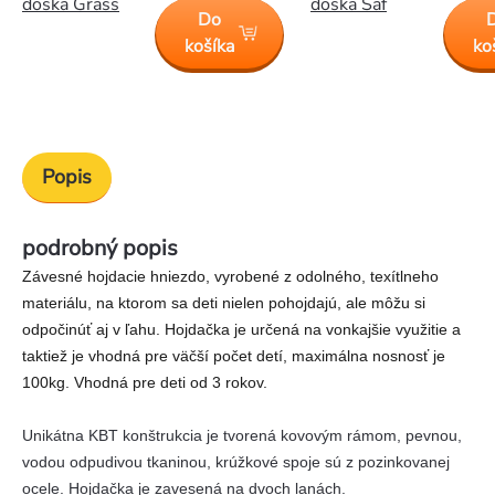
doska Grass
doska Saf
Do
košíka
ko
Popis
podrobný popis
Závesné hojdacie hniezdo, vyrobené z odolného, texítlneho
materiálu, na ktorom sa deti nielen pohojdajú, ale môžu si
odpočinúť aj v ľahu. Hojdačka je určená na vonkajšie využitie a
taktiež je vhodná pre väčší počet detí, maximálna nosnosť je
100kg. Vhodná pre deti od 3 rokov.
Unikátna KBT konštrukcia je tvorená kovovým rámom, pevnou,
vodou odpudivou tkaninou, krúžkové spoje sú z pozinkovanej
ocele.
Hojdačka je zavesená na dvoch lanách.