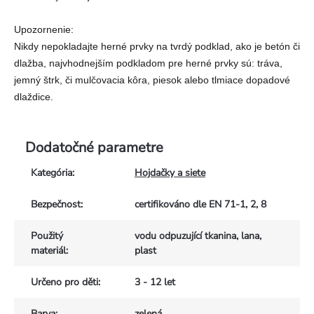
Upozornenie:
Nikdy nepokladajte herné prvky na tvrdý podklad, ako je betón či
dlažba, najvhodnejším podkladom pre herné prvky sú: tráva,
jemný štrk, či mulčovacia kôra, piesok alebo tlmiace dopadové
dlaždice.
Dodatočné parametre
Kategória
:
Hojdačky a siete
Bezpečnost
:
certifikováno dle EN 71-1, 2, 8
Použitý
vodu odpuzující tkanina, lana,
materiál
:
plast
Určeno pro děti
:
3 - 12 let
Barva
:
zelená