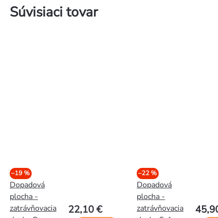
Súvisiaci tovar
–19 %
–22 %
Dopadová
Dopadová
plocha -
plocha -
zatrávňovacia
zatrávňovacia
22,10 €
45,9