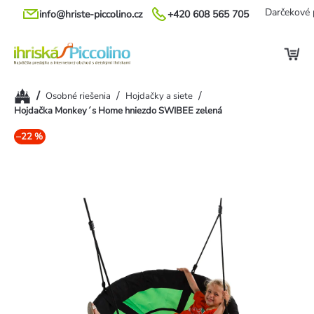
Prejsť
Darčekové 
info@hriste-piccolino.cz
+420 608 565 705
na
obsah
Domov
/
/
/
Osobné riešenia
Hojdačky a siete
Hojdačka Monkey´s Home hniezdo SWIBEE zelená
–22 %