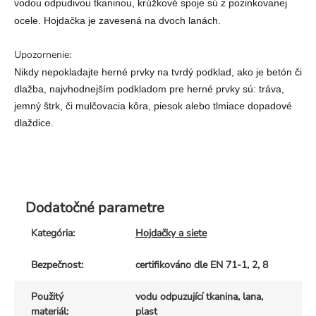
vodou odpudivou tkaninou, krúžkové spoje sú z pozinkovanej
ocele.
Hojdačka je zavesená na dvoch lanách.
Upozornenie:
Nikdy nepokladajte herné prvky na tvrdý podklad, ako je betón či
dlažba, najvhodnejším podkladom pre herné prvky sú: tráva,
jemný štrk, či mulčovacia kôra, piesok alebo tlmiace dopadové
dlaždice.
Dodatočné parametre
Kategória
:
Hojdačky a siete
Bezpečnost
:
certifikováno dle EN 71-1, 2, 8
Použitý
vodu odpuzující tkanina, lana,
materiál
:
plast