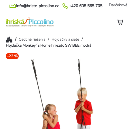
Prejsť
Darčekové 
info@hriste-piccolino.cz
+420 608 565 705
na
obsah
Domov
/
/
/
Osobné riešenia
Hojdačky a siete
Hojdačka Monkey´s Home hniezdo SWIBEE modrá
–22 %