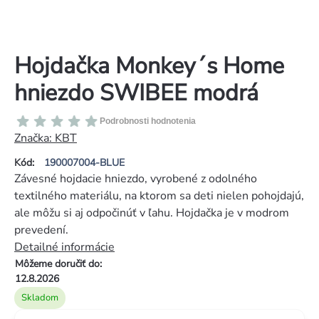
Hojdačka Monkey´s Home
hniezdo SWIBEE modrá
Priemerné
Podrobnosti hodnotenia
hodnotenie
Značka:
KBT
produktu
Kód:
190007004-BLUE
je
Závesné hojdacie hniezdo, vyrobené z odolného
0,0
textilného materiálu, na ktorom sa deti nielen pohojdajú,
z
ale môžu si aj odpočinúť v ľahu. Hojdačka je v modrom
5
prevedení.
hviezdičiek.
Detailné informácie
Môžeme doručiť do:
12.8.2026
Skladom