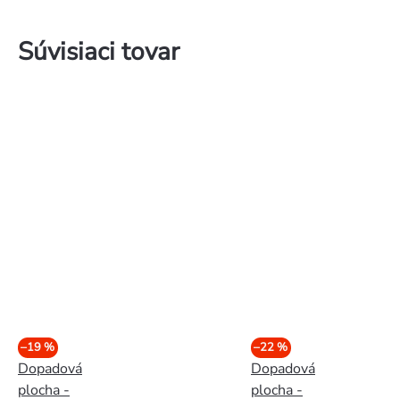
Súvisiaci tovar
–19 %
–22 %
Dopadová
Dopadová
plocha -
plocha -