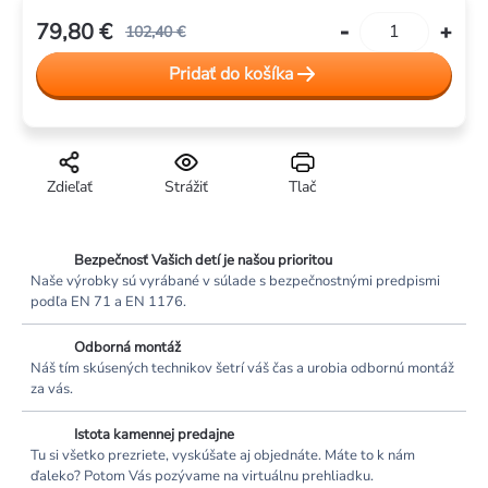
79,80 €
102,40 €
Jednotková
Pridať do košíka
cena:
Zdieľať
Strážiť
Tlač
Bezpečnosť Vašich detí je našou prioritou
Naše výrobky sú vyrábané v súlade s bezpečnostnými predpismi
podľa EN 71 a EN 1176.
Odborná montáž
Náš tím skúsených technikov šetrí váš čas a urobia odbornú montáž
za vás.
Istota kamennej predajne
Tu si všetko prezriete, vyskúšate aj objednáte. Máte to k nám
ďaleko? Potom Vás pozývame na virtuálnu prehliadku.