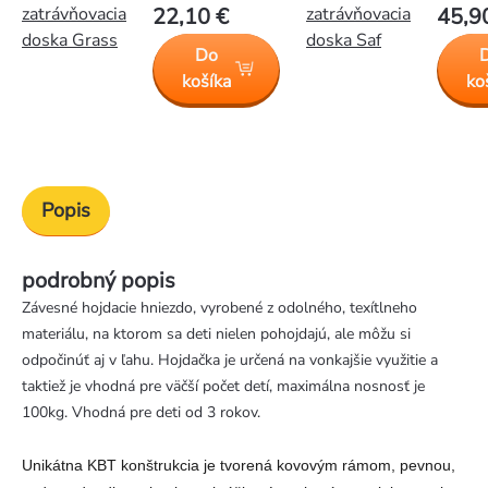
zatrávňovacia
zatrávňovacia
22,10 €
45,9
doska Grass
doska Saf
Do
košíka
ko
Popis
podrobný popis
Závesné hojdacie hniezdo, vyrobené z odolného, texítlneho
materiálu, na ktorom sa deti nielen pohojdajú, ale môžu si
odpočinúť aj v ľahu. Hojdačka je určená na vonkajšie využitie a
taktiež je vhodná pre väčší počet detí, maximálna nosnosť je
100kg. Vhodná pre deti od 3 rokov.
Unikátna KBT konštrukcia je tvorená kovovým rámom, pevnou,