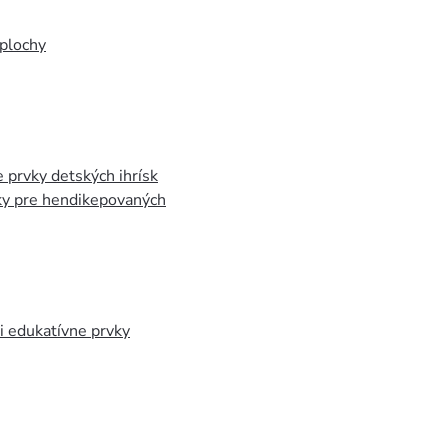
plochy
 prvky detských ihrísk
ky pre hendikepovaných
 edukatívne prvky