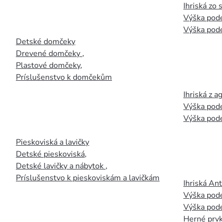
Ihriská zo
Výška pod
Výška pod
Detské domčeky
Drevené domčeky
,
Plastové domčeky
,
Príslušenstvo k domčekům
Ihriská z 
Výška pod
Výška pod
Pieskoviská a lavičky
Detské pieskoviská
,
Detské lavičky a nábytok
,
Príslušenstvo k pieskoviskám a lavičkám
Ihriská An
Výška pod
Výška pod
Herné prvk