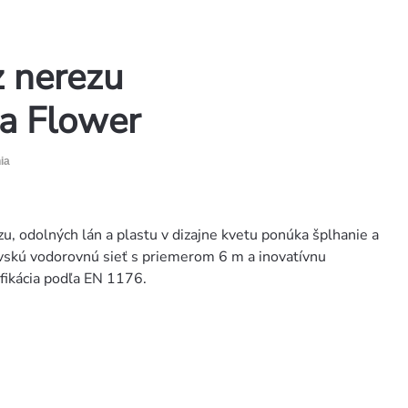
z nerezu
xa Flower
ia
u, odolných lán a plastu v dizajne kvetu ponúka šplhanie a
skú vodorovnú sieť s priemerom 6 m a inovatívnu
ifikácia podľa EN 1176.