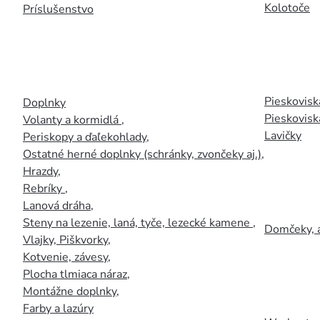
Kolotoče
Príslušenstvo
Pieskoviská
Doplnky
Pieskovisk
Volanty a kormidlá
,
Lavičky
Periskopy a ďaľekohlady
,
Ostatné herné doplnky (schránky, zvončeky aj.)
,
Hrazdy
,
Rebríky
,
Lanová dráha
,
Steny na lezenie, laná, tyče, lezecké kamene
,
Domčeky, 
Vlajky, Piškvorky
,
Kotvenie, závesy
,
Plocha tlmiaca náraz
,
Montážne doplnky
,
Farby a lazúry