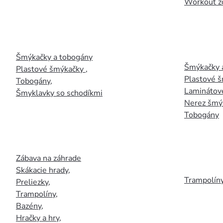
Workout z
Šmýkačky a tobogány
Šmýkačky 
Plastové šmýkačky
,
Plastové 
Tobogány
,
Laminátov
Šmyklavky so schodíkmi
Nerez šmý
Tobogány
Zábava na záhrade
Skákacie hrady
,
Trampolín
Preliezky
,
Trampolíny
,
Bazény
,
Hračky a hry
,