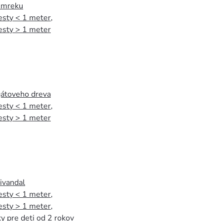
 smreku
esty < 1 meter
,
esty > 1 meter
agátoveho dreva
esty < 1 meter
,
esty > 1 meter
tivandal
esty < 1 meter
,
esty > 1 meter
,
y pre deti od 2 rokov