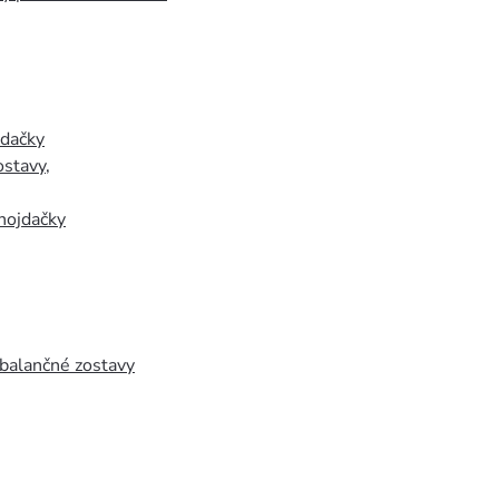
jdačky
ostavy
,
hojdačky
 balančné zostavy