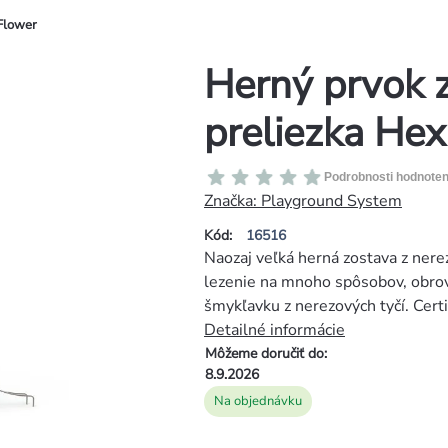
Flower
Herný prvok 
preliezka He
Priemerné
Podrobnosti hodnoten
hodnotenie
Značka:
Playground System
produktu
Kód:
16516
je
Naozaj veľká herná zostava z nerez
0,0
lezenie na mnoho spôsobov, obrov
z
šmykľavku z nerezových tyčí. Cert
5
Detailné informácie
hviezdičiek.
Môžeme doručiť do:
8.9.2026
Na objednávku