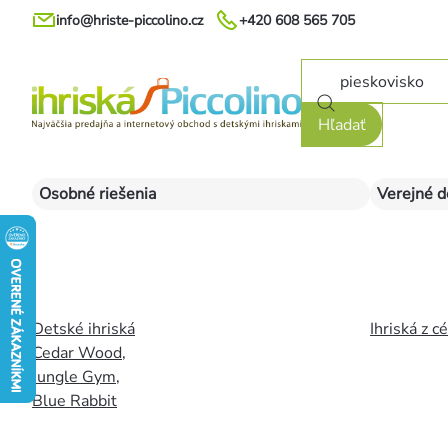
Prejsť
info@hriste-piccolino.cz
+420 608 565 705
na
obsah
Hľadať
Osobné riešenia
Verejné d
Detské ihriská
Ihriská z c
Cedar Wood
,
Jungle Gym
,
Blue Rabbit