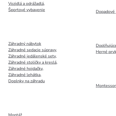
Vozidlá a odrážadlá
,
Športové vybavenie
Dopadové 
Záhradný nábytok
Doplňujúce
Záhradné sedacie súpravy
,
Herné prv
Záhradné jedálenské sety
,
Záhradné stoličky a kreslá
,
Záhradné hojdačky
,
Záhradné lehátka
,
Doplnky na záhradu
Montessori
Montáž