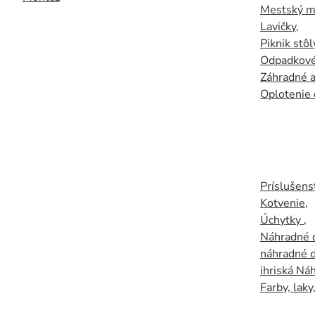
Mestský mo
Lavičky
,
Piknik stôl
Odpadkové
Záhradné a
Oplotenie 
Príslušens
Kotvenie
,
Úchytky
,
Náhradné d
náhradné d
ihriská Ná
Farby, laky