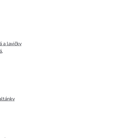
 a lavičky
á
,
altánky