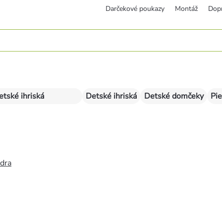
Darčekové poukazy
Montáž
Dop
etské ihriská
Detské ihriská
Detské domčeky
Pie
édra