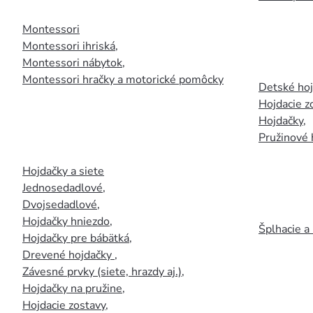
Montessori
Montessori ihriská
,
Montessori nábytok
,
Montessori hračky a motorické pomôcky
Detské ho
Hojdacie z
Hojdačky
,
Pružinové 
Hojdačky a siete
Jednosedadlové
,
Dvojsedadlové
,
Hojdačky hniezdo
,
Šplhacie a
Hojdačky pre bábätká
,
Drevené hojdačky
,
Závesné prvky (siete, hrazdy aj.)
,
Hojdačky na pružine
,
Hojdacie zostavy
,