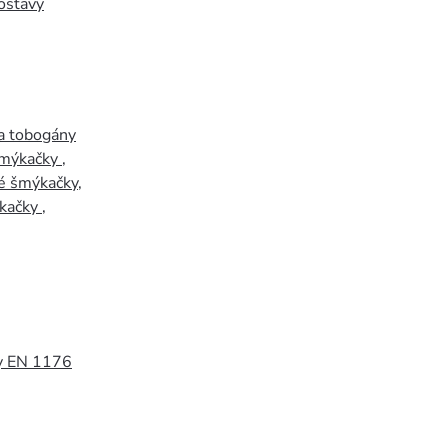
ostavy
a tobogány
šmýkačky
,
é šmýkačky
,
kačky
,
y EN 1176