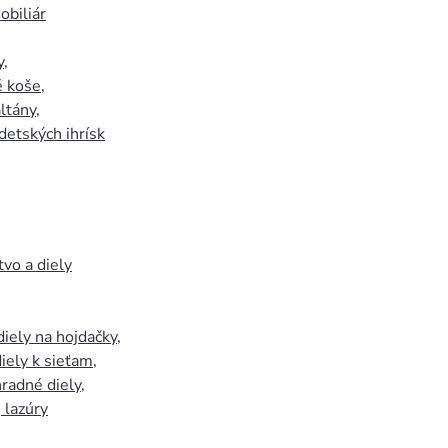
biliár
y
,
 koše
,
ltány
,
detských ihrísk
tvo a diely
iely na hojdačky
,
iely k sieťam
,
hradné diely
,
, lazúry