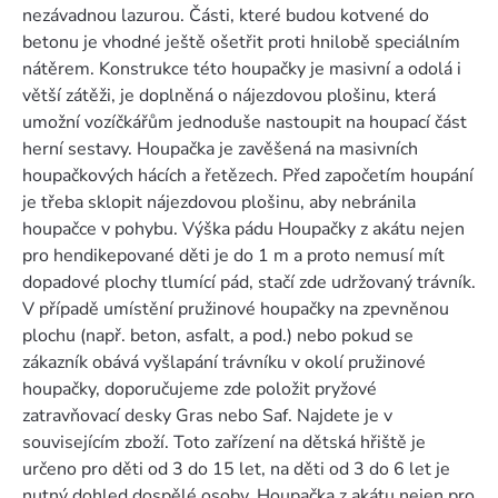
nezávadnou lazurou. Části, které budou kotvené do
betonu je vhodné ještě ošetřit proti hnilobě speciálním
nátěrem. Konstrukce této houpačky je masivní a odolá i
větší zátěži, je doplněná o nájezdovou plošinu, která
umožní vozíčkářům jednoduše nastoupit na houpací část
herní sestavy. Houpačka je zavěšená na masivních
houpačkových hácích a řetězech. Před započetím houpání
je třeba sklopit nájezdovou plošinu, aby nebránila
houpačce v pohybu. Výška pádu Houpačky z akátu nejen
pro hendikepované děti je do 1 m a proto nemusí mít
dopadové plochy tlumící pád, stačí zde udržovaný trávník.
V případě umístění pružinové houpačky na zpevněnou
plochu (např. beton, asfalt, a pod.) nebo pokud se
zákazník obává vyšlapání trávníku v okolí pružinové
houpačky, doporučujeme zde položit pryžové
zatravňovací desky Gras nebo Saf. Najdete je v
souvisejícím zboží. Toto zařízení na dětská hřiště je
určeno pro děti od 3 do 15 let, na děti od 3 do 6 let je
nutný dohled dospělé osoby. Houpačka z akátu nejen pro