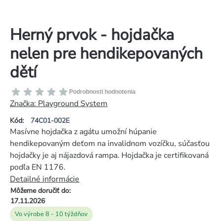
Herný prvok - hojdačka
nelen pre hendikepovaných
dětí
Priemerné
Podrobnosti hodnotenia
hodnotenie
Značka:
Playground System
produktu
Kód:
74C01-002E
je
Masívne hojdačka z agátu umožní húpanie
0,0
hendikepovaným deťom na invalidnom vozíčku, súčasťou
z
hojdačky je aj nájazdová rampa. Hojdačka je certifikovaná
5
podľa EN 1176.
hviezdičiek.
Detailné informácie
Môžeme doručiť do:
17.11.2026
Vo výrobe 8 - 10 týždňov