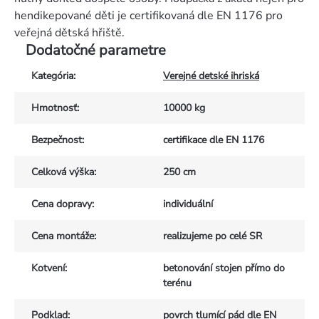
hendikepované děti je certifikovaná dle EN 1176 pro
veřejná dětská hřiště.
Dodatočné parametre
Kategória
:
Verejné detské ihriská
Hmotnosť
:
10000 kg
Bezpečnost
:
certifikace dle EN 1176
Celková výška
:
250 cm
Cena dopravy
:
individuální
Cena montáže
:
realizujeme po celé SR
Kotvení
:
betonování stojen přímo do
terénu
Podklad
:
povrch tlumící pád dle EN