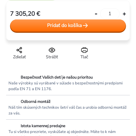
7 305,20 €
Jednotková
cena:
Pridať do košíka
Zdieľať
Strážiť
Tlač
Bezpečnosť Vašich detí je našou prioritou
Naše výrobky sú vyrábané v súlade s bezpečnostnými predpismi
podľa EN 71 a EN 1176.
Odborná montáž
Náš tím skúsených technikov šetrí váš čas a urobia odbornú montáž
za vás.
Istota kamennej predajne
Tu si všetko prezriete, vyskúšate aj objednáte. Máte to k nám