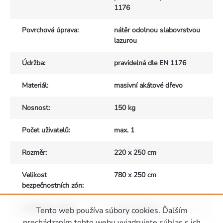
1176
Povrchová úprava
:
nátěr odolnou slabovrstvou
lazurou
Údržba
:
pravidelná dle EN 1176
Materiál
:
masivní akátové dřevo
Nosnost
:
150 kg
Počet uživatelů
:
max. 1
Rozměr
:
220 x 250 cm
Velikost
780 x 250 cm
bezpečnostních zón
:
Vhodné pro děti
:
od 3 do 15 let
Tento web používa súbory cookies. Ďalším
prechádzaním tohto webu vyjadrujete súhlas s ich