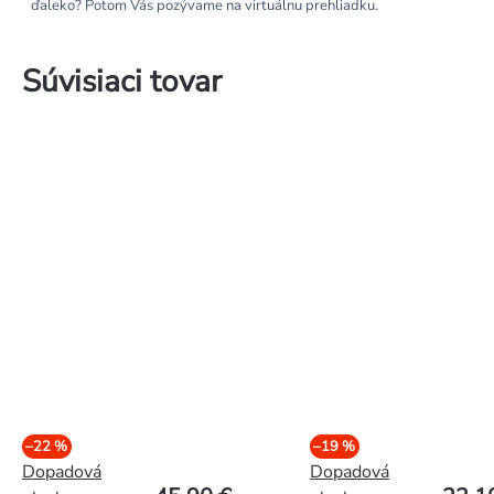
ďaleko? Potom Vás pozývame na virtuálnu prehliadku.
Súvisiaci tovar
–22 %
–19 %
Dopadová
Dopadová