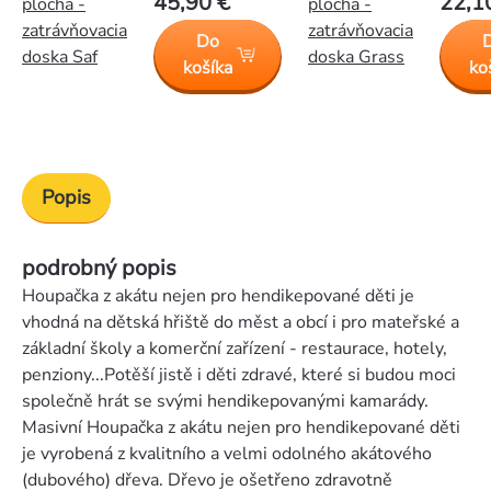
45,90 €
22,1
plocha -
plocha -
zatrávňovacia
zatrávňovacia
Do
doska Saf
doska Grass
košíka
ko
Popis
podrobný popis
Houpačka z akátu nejen pro hendikepované děti je
vhodná na dětská hřiště do měst a obcí i pro mateřské a
základní školy a komerční zařízení - restaurace, hotely,
penziony...Potěší jistě i děti zdravé, které si budou moci
společně hrát se svými hendikepovanými kamarády.
Masivní Houpačka z akátu nejen pro hendikepované děti
je vyrobená z kvalitního a velmi odolného akátového
(dubového) dřeva. Dřevo je ošetřeno zdravotně