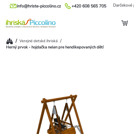
Prejsť
Darčekové 
info@hriste-piccolino.cz
+420 608 565 705
na
obsah
Domov
/
/
Verejné detské ihriská
Herný prvok - hojdačka nelen pre hendikepovaných dětí