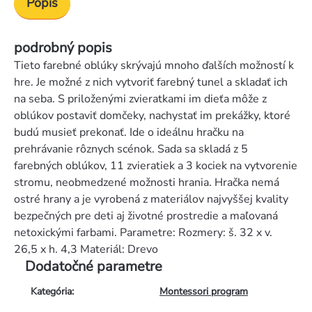
Popis
podrobný popis
Tieto farebné oblúky skrývajú mnoho ďalších možností k
hre. Je možné z nich vytvoriť farebný tunel a skladať ich
na seba. S priloženými zvieratkami im dieťa môže z
oblúkov postaviť domčeky, nachystať im prekážky, ktoré
budú musieť prekonať. Ide o ideálnu hračku na
prehrávanie rôznych scénok. Sada sa skladá z 5
farebných oblúkov, 11 zvieratiek a 3 kociek na vytvorenie
stromu, neobmedzené možnosti hrania. Hračka nemá
ostré hrany a je vyrobená z materiálov najvyššej kvality
bezpečných pre deti aj životné prostredie a maľovaná
netoxickými farbami. Parametre: Rozmery: š. 32 x v.
26,5 x h. 4,3 Materiál: Drevo
Dodatočné parametre
Kategória
:
Montessori program