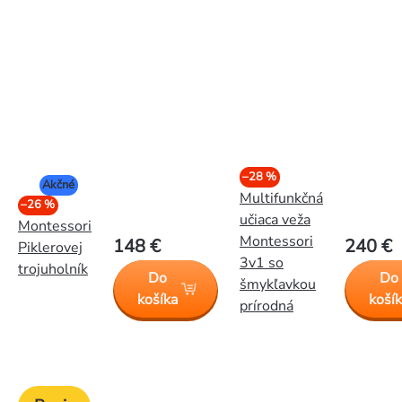
–28 %
Akčné
Multifunkčná
–26 %
učiaca veža
Montessori
Montessori
148 €
240 €
Piklerovej
3v1 so
trojuholník
Do
Do
šmykľavkou
košíka
koší
prírodná