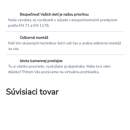
Bezpečnosť Vašich detí je našou prioritou
Naše výrobky sú vyrábané v súlade s bezpečnostnými predpismi
podľa EN 71 a EN 1176.
Odborná montáž
Náš tím skúsených technikov šetrí váš čas a urobia odbornú montáž
za vás.
Istota kamennej predajne
Tu si všetko prezriete, vyskúšate aj objednáte. Máte to k nám
ďaleko? Potom Vás pozývame na virtuálnu prehliadku.
Súvisiaci tovar