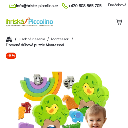
Prejsť
Darčekové 
info@hriste-piccolino.cz
+420 608 565 705
na
obsah
Domov
/
/
/
Osobné riešenia
Montessori
Drevené dúhové puzzle Montessori
–9 %