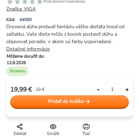
Priemerné
Podrobnosti hodnotenia
hodnotenie
Značka:
VIGA
produktu
Kód:
44590
je
Drevená dúha prebudí fantáziu vášho dieťaťa hneď od
0,0
začiatku. Vaše dieťa môže z kociek postaviť dúhu a
z
objavovať poradie, v akom sú farby usporiadané.
5
Detailné informácie
hviezdičiek.
Môžeme doručiť do:
12.8.2026
Skladom
19,99 €
22 €
Jednotková
Pridať do košíka
cena:
Zdieľať
Strážiť
Tlač