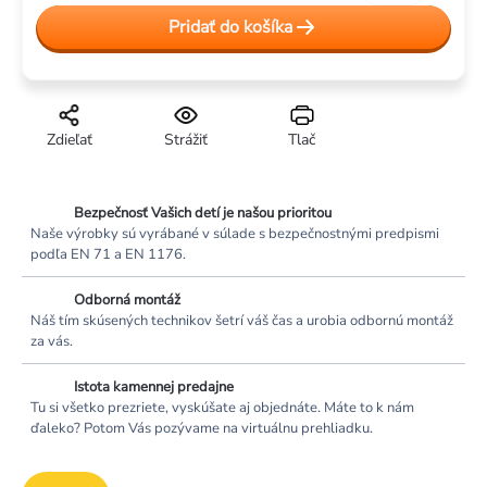
Jednotková
Pridať do košíka
cena:
Zdieľať
Strážiť
Tlač
Bezpečnosť Vašich detí je našou prioritou
Naše výrobky sú vyrábané v súlade s bezpečnostnými predpismi
podľa EN 71 a EN 1176.
Odborná montáž
Náš tím skúsených technikov šetrí váš čas a urobia odbornú montáž
za vás.
Istota kamennej predajne
Tu si všetko prezriete, vyskúšate aj objednáte. Máte to k nám
ďaleko? Potom Vás pozývame na virtuálnu prehliadku.