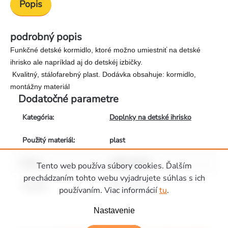
Popis
podrobný popis
Funkčné detské kormidlo, ktoré možno umiestniť na detské
ihrisko ale napríklad aj do detskéj izbičky.
Kvalitný, stálofarebný plast. Dodávka obsahuje: kormidlo,
montážny materiál
Dodatočné parametre
Kategória
:
Doplnky na detské ihrisko
Použitý materiál
:
plast
Barva
:
světle zelená
Tento web používa súbory cookies. Ďalším
prechádzaním tohto webu vyjadrujete súhlas s ich
Rozměr
:
35 x 7,4 cm
používaním. Viac informácií
tu
.
Zápätie
Nastavenie