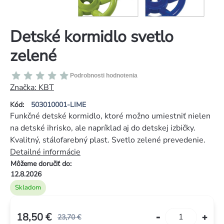
Detské kormidlo svetlo
zelené
Priemerné
Podrobnosti hodnotenia
hodnotenie
Značka:
KBT
produktu
Kód:
503010001-LIME
je
Funkčné detské kormidlo, ktoré možno umiestniť nielen
0,0
na detské ihrisko, ale napríklad aj do detskej izbičky.
z
Kvalitný, stálofarebný plast. Svetlo zelené prevedenie.
5
Detailné informácie
hviezdičiek.
Môžeme doručiť do:
12.8.2026
Skladom
18,50 €
23,70 €