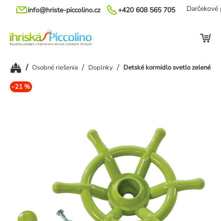
Prejsť
Darčekové 
info@hriste-piccolino.cz
+420 608 565 705
na
obsah
Domov
/
/
/
Osobné riešenia
Doplnky
Detské kormidlo svetlo zelené
–21 %