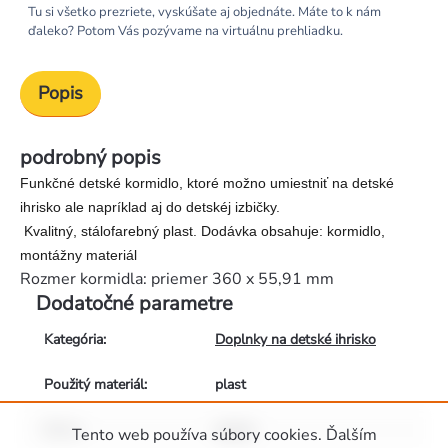
Tu si všetko prezriete, vyskúšate aj objednáte. Máte to k nám
ďaleko? Potom Vás pozývame na virtuálnu prehliadku.
Popis
podrobný popis
Funkčné detské kormidlo, ktoré možno umiestniť na detské
ihrisko ale napríklad aj do detskéj izbičky.
Kvalitný, stálofarebný plast. Dodávka obsahuje: kormidlo,
montážny materiál
Rozmer kormidla: priemer 360 x 55,91 mm
Dodatočné parametre
Kategória
:
Doplnky na detské ihrisko
Použitý materiál
:
plast
Barva
:
zelená
Tento web používa súbory cookies. Ďalším