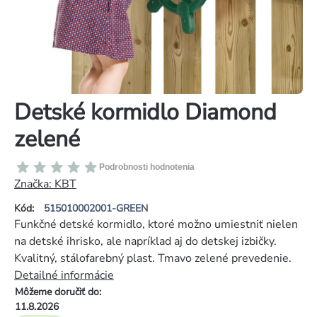
Detské kormidlo Diamond
zelené
Priemerné
Podrobnosti hodnotenia
hodnotenie
Značka:
KBT
produktu
Kód:
515010002001-GREEN
je
Funkčné detské kormidlo, ktoré možno umiestniť nielen
0,0
na detské ihrisko, ale napríklad aj do detskej izbičky.
z
Kvalitný, stálofarebný plast. Tmavo zelené prevedenie.
5
Detailné informácie
hviezdičiek.
Môžeme doručiť do:
11.8.2026