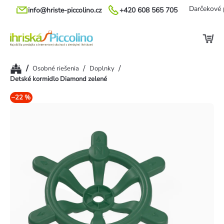
Prejsť
Darčekové 
info@hriste-piccolino.cz
+420 608 565 705
na
obsah
Domov
/
/
/
Osobné riešenia
Doplnky
Detské kormidlo Diamond zelené
–22 %