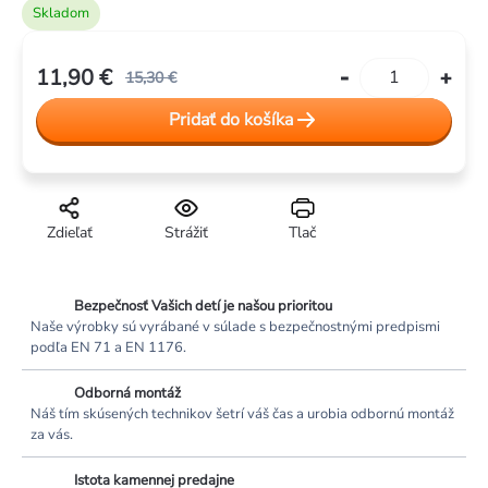
Skladom
11,90 €
15,30 €
Jednotková
Pridať do košíka
cena:
Zdieľať
Strážiť
Tlač
Bezpečnosť Vašich detí je našou prioritou
Naše výrobky sú vyrábané v súlade s bezpečnostnými predpismi
podľa EN 71 a EN 1176.
Odborná montáž
Náš tím skúsených technikov šetrí váš čas a urobia odbornú montáž
za vás.
Istota kamennej predajne