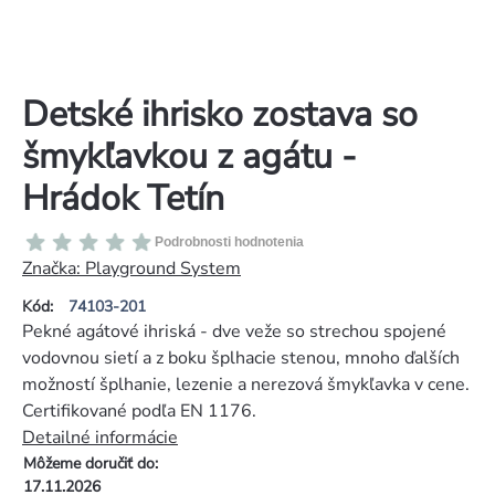
Detské ihrisko zostava so
šmykľavkou z agátu -
Hrádok Tetín
Priemerné
Podrobnosti hodnotenia
hodnotenie
Značka:
Playground System
produktu
Kód:
74103-201
je
Pekné agátové ihriská - dve veže so strechou spojené
0,0
vodovnou sietí a z boku šplhacie stenou, mnoho ďalších
z
možností šplhanie, lezenie a nerezová šmykľavka v cene.
5
Certifikované podľa EN 1176.
hviezdičiek.
Detailné informácie
Môžeme doručiť do:
17.11.2026