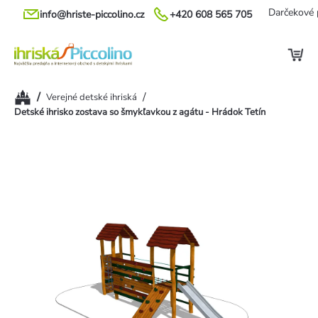
Prejsť
Darčekové 
info@hriste-piccolino.cz
+420 608 565 705
na
obsah
Domov
/
/
Verejné detské ihriská
Detské ihrisko zostava so šmykľavkou z agátu - Hrádok Tetín