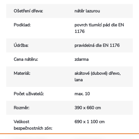
Ošetření dřeva
:
nátěr lazurou
Podklad
:
povrch tlumící pád dle EN
1176
Údržba
:
pravidelná dle EN 1176
Cena nátěru
:
zdarma
Materiál
:
akátové (dubové) dřevo,
lana
Počet uživatelů
:
max. 10
Rozměr
:
390 x 660 cm
Velikost
690 x 1 100 cm
bezpečnostních zón
: