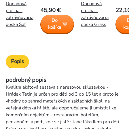
Dopadová
Dopadová
45,90 €
22,1
plocha -
plocha -
zatrávňovacia
zatrávňovacia
Do
doska Saf
doska Grass
košíka
ko
Popis
podrobný popis
Kvalitní akátová sestava s nerezovou skluzavkou -
Hrádek Tetín je určen pro děti od 3 do 15 let a proto je
vhodný do zahrad mateřských a základních škol, na
veřejná dětská hřiště, ale doporučujeme ji umístit i ke
komerčním objektům - restauracím, hotelům,
penzionům, a pod., kde se jistě stane lákadlem pro děti.
Krásná masivní herní sestava se skluzavkou z akátu -