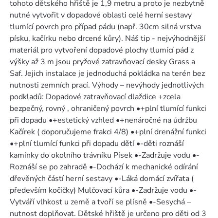
tohoto dětského hřiště je 1,9 metru a proto je nezbytně
nutné vytvořit v dopadové oblasti celé herní sestavy
tlumící povrch pro případ pádu (např. 30cm silná vrstva
písku, kačírku nebo drcené kůry). Náš tip - nejvýhodnější
materiál pro vytvoření dopadové plochy tlumící pád z
výšky až 3 m jsou pryžové zatravňovací desky Grass a
Saf. Jejich instalace je jednoduchá pokládka na terén bez
nutnosti zemních prací. Výhody – nevýhody jednotlivých
podkladů: Dopadové zatravňovací dlaždice +zcela
bezpečný, rovný , ohraničený povrch •+plní tlumící funkci
při dopadu •+estetický vzhled •+nenáročné na údržbu
Kačírek ( doporučujeme frakci 4/8) •+plní drenážní funkci
•+plní tlumící funkci při dopadu dětí •-děti roznáší
kamínky do okolního trávníku Písek •-Zadržuje vodu •-
Roznáší se po zahradě •-Dochází k mechanické odírání
dřevěných částí herní sestavy •-Láká domácí zvířata (
především kočičky) Mulčovací kůra •-Zadržuje vodu •-
Vytváří vlhkost u země a tvoří se plísně •-Sesychá –
nutnost doplňovat. Dětské hřiště je určeno pro děti od 3