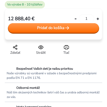
Vo výrobe 8 - 10 týždňov
12 888,40 €
Jednotková
cena:
Pridať do košíka
Zdieľať
Strážiť
Tlač
Bezpečnosť Vašich detí je našou prioritou
Naše výrobky sú vyrábané v súlade s bezpečnostnými predpismi
podľa EN 71 a EN 1176.
Odborná montáž
Náš tím skúsených technikov šetrí váš čas a urobia odbornú montáž
za vás.