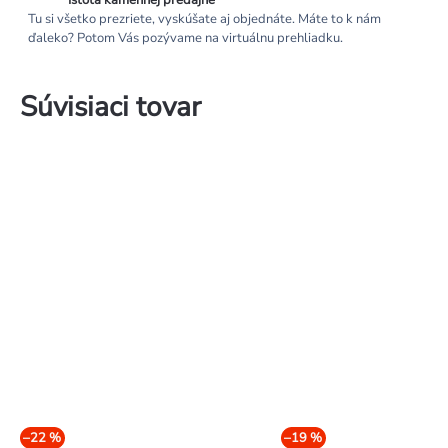
Istota kamennej predajne
Tu si všetko prezriete, vyskúšate aj objednáte. Máte to k nám
ďaleko? Potom Vás pozývame na virtuálnu prehliadku.
Súvisiaci tovar
–22 %
–19 %