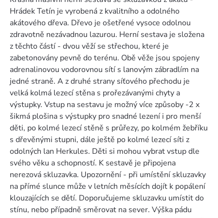
Hrádek Tetín je vyrobená z kvalitního a odolného
akátového dřeva. Dřevo je ošetřené vysoce odolnou
zdravotně nezávadnou lazurou. Herní sestava je složena
z těchto částí - dvou věží se střechou, které je
zabetonovány pevně do terénu. Obě věže jsou spojeny
adrenalinovou vodorovnou sítí s lanovým zábradlím na
jedné straně. A z druhé strany síťového přechodu je
velká kolmá lezecí stěna s prořezávanými chyty a
výstupky. Vstup na sestavu je možný více způsoby -2 x
šikmá plošina s výstupky pro snadné lezení i pro menší
děti, po kolmé lezecí stěně s průřezy, po kolmém žebříku
s dřevěnými stupni, dále ještě po kolmé lezecí síti z
odolných lan Herkules. Děti si mohou vybrat vstup dle
svého věku a schopností. K sestavě je připojena
nerezová skluzavka. Upozornění - při umístění skluzavky
na přímé slunce může v letních měsících dojít k popálení
klouzajících se dětí. Doporučujeme skluzavku umístit do
stínu, nebo případně směrovat na sever. Výška pádu