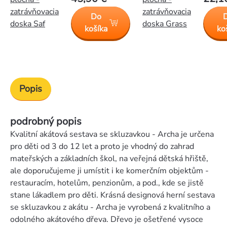
zatrávňovacia
zatrávňovacia
Do
doska Saf
doska Grass
košíka
ko
Popis
podrobný popis
Kvalitní akátová sestava se skluzavkou - Archa je určena
pro děti od 3 do 12 let a proto je vhodný do zahrad
mateřských a základních škol, na veřejná dětská hřiště,
ale doporučujeme ji umístit i ke komerčním objektům -
restauracím, hotelům, penzionům, a pod., kde se jistě
stane lákadlem pro děti. Krásná designová herní sestava
se skluzavkou z akátu - Archa je vyrobená z kvalitního a
odolného akátového dřeva. Dřevo je ošetřené vysoce