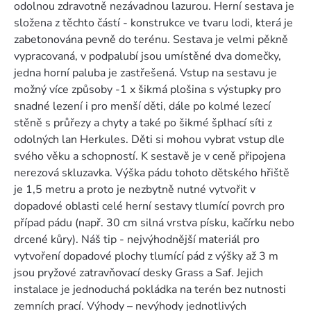
odolnou zdravotně nezávadnou lazurou. Herní sestava je
složena z těchto částí - konstrukce ve tvaru lodi, která je
zabetonována pevně do terénu. Sestava je velmi pěkně
vypracovaná, v podpalubí jsou umístěné dva domečky,
jedna horní paluba je zastřešená. Vstup na sestavu je
možný více způsoby -1 x šikmá plošina s výstupky pro
snadné lezení i pro menší děti, dále po kolmé lezecí
stěně s průřezy a chyty a také po šikmé šplhací síti z
odolných lan Herkules. Děti si mohou vybrat vstup dle
svého věku a schopností. K sestavě je v ceně připojena
nerezová skluzavka. Výška pádu tohoto dětského hřiště
je 1,5 metru a proto je nezbytně nutné vytvořit v
dopadové oblasti celé herní sestavy tlumící povrch pro
případ pádu (např. 30 cm silná vrstva písku, kačírku nebo
drcené kůry). Náš tip - nejvýhodnější materiál pro
vytvoření dopadové plochy tlumící pád z výšky až 3 m
jsou pryžové zatravňovací desky Grass a Saf. Jejich
instalace je jednoduchá pokládka na terén bez nutnosti
zemních prací. Výhody – nevýhody jednotlivých