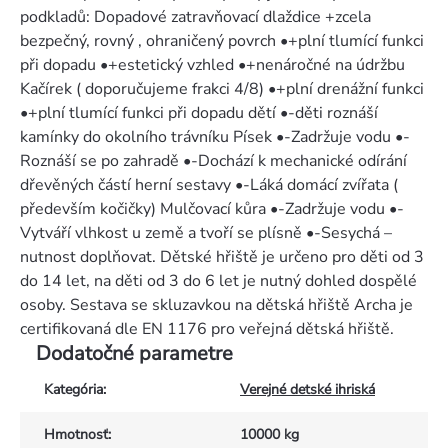
podkladů: Dopadové zatravňovací dlaždice +zcela
bezpečný, rovný , ohraničený povrch •+plní tlumící funkci
při dopadu •+estetický vzhled •+nenáročné na údržbu
Kačírek ( doporučujeme frakci 4/8) •+plní drenážní funkci
•+plní tlumící funkci při dopadu dětí •-děti roznáší
kamínky do okolního trávníku Písek •-Zadržuje vodu •-
Roznáší se po zahradě •-Dochází k mechanické odírání
dřevěných částí herní sestavy •-Láká domácí zvířata (
především kočičky) Mulčovací kůra •-Zadržuje vodu •-
Vytváří vlhkost u země a tvoří se plísně •-Sesychá –
nutnost doplňovat. Dětské hřiště je určeno pro děti od 3
do 14 let, na děti od 3 do 6 let je nutný dohled dospělé
osoby. Sestava se skluzavkou na dětská hřiště Archa je
certifikovaná dle EN 1176 pro veřejná dětská hřiště.
Dodatočné parametre
Kategória
:
Verejné detské ihriská
Hmotnosť
:
10000 kg