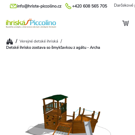
Prejsť
Darčekové 
info@hriste-piccolino.cz
+420 608 565 705
na
obsah
Domov
/
/
Verejné detské ihriská
Detské ihrisko zostava so šmykľavkou z agátu - Archa