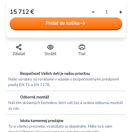
15 712 €
Jednotková
cena:
Pridať do košíka
Zdieľať
Strážiť
Tlač
Bezpečnosť Vašich detí je našou prioritou
Naše výrobky sú vyrábané v súlade s bezpečnostnými predpismi
podľa EN 71 a EN 1176.
Odborná montáž
Náš tím skúsených technikov šetrí váš čas a urobia odbornú montáž
za vás.
Istota kamennej predajne
Tu si všetko prezriete, vyskúšate aj objednáte. Máte to k nám