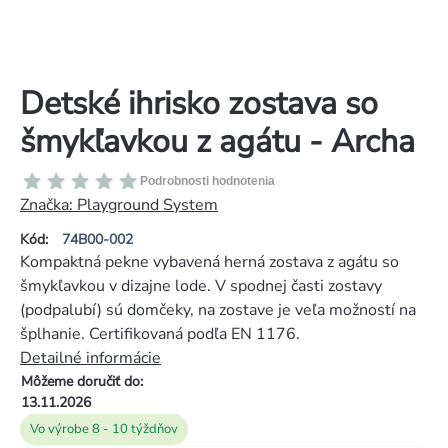
Detské ihrisko zostava so
šmykľavkou z agátu - Archa
Priemerné
Podrobnosti hodnotenia
hodnotenie
Značka:
Playground System
produktu
Kód:
74B00-002
je
Kompaktná pekne vybavená herná zostava z agátu so
0,0
šmykľavkou v dizajne lode. V spodnej časti zostavy
z
(podpalubí) sú domčeky, na zostave je veľa možností na
5
šplhanie. Certifikovaná podľa EN 1176.
hviezdičiek.
Detailné informácie
Môžeme doručiť do:
13.11.2026
Vo výrobe 8 - 10 týždňov