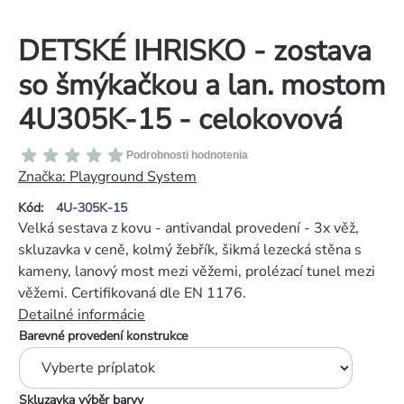
DETSKÉ IHRISKO - zostava
so šmýkačkou a lan. mostom
4U305K-15 - celokovová
Priemerné
Podrobnosti hodnotenia
hodnotenie
Značka:
Playground System
produktu
Kód:
4U-305K-15
je
Velká sestava z kovu - antivandal provedení - 3x věž,
0,0
skluzavka v ceně, kolmý žebřík, šikmá lezecká stěna s
z
kameny, lanový most mezi věžemi, prolézací tunel mezi
5
věžemi. Certifikovaná dle EN 1176.
hviezdičiek.
Detailné informácie
Barevné provedení konstrukce
Skluzavka výběr barvy