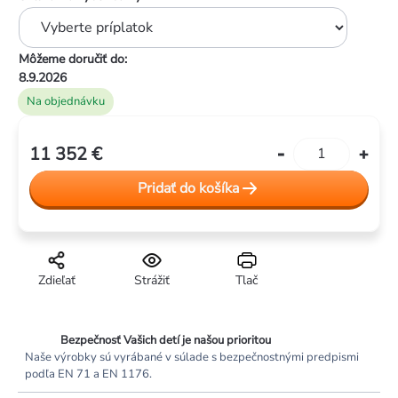
Môžeme doručiť do:
8.9.2026
Na objednávku
11 352 €
Jednotková
cena:
Pridať do košíka
Zdieľať
Strážiť
Tlač
Bezpečnosť Vašich detí je našou prioritou
Naše výrobky sú vyrábané v súlade s bezpečnostnými predpismi
podľa EN 71 a EN 1176.