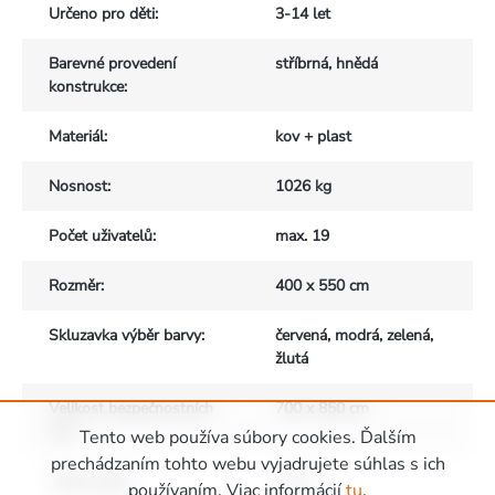
Určeno pro děti
:
3-14 let
Barevné provedení
stříbrná, hnědá
konstrukce
:
Materiál
:
kov + plast
Nosnost
:
1026 kg
Počet uživatelů
:
max. 19
Rozměr
:
400 x 550 cm
Skluzavka výběr barvy
:
červená, modrá, zelená,
žlutá
Velikost bezpečnostních
700 x 850 cm
zón
:
Tento web používa súbory cookies. Ďalším
prechádzaním tohto webu vyjadrujete súhlas s ich
Výška pádu
:
1,5 m
používaním. Viac informácií
tu
.