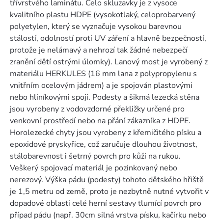
třívrstvého laminátu. Čelo skluzavky je z vysoce
kvalitního plastu HDPE (vysokotlaký, celoprobarvený
polyetylen, který se vyznačuje vysokou barevnou
stálostí, odolností proti UV záření a hlavně bezpečností,
protože je nelámavý a nehrozí tak žádné nebezpečí
zranění dětí ostrými úlomky). Lanový most je vyrobený z
materiálu HERKULES (16 mm lana z polypropylenu s
vnitřním ocelovým jádrem) a je spojován plastovými
nebo hliníkovými spoji. Podesty a šikmá lezecká stěna
jsou vyrobeny z vodovzdorné překližky určené pro
venkovní prostředí nebo na přání zákazníka z HDPE.
Horolezecké chyty jsou vyrobeny z křemičitého písku a
epoxidové pryskyřice, což zaručuje dlouhou životnost,
stálobarevnost i šetrný povrch pro kůži na rukou.
Veškerý spojovací materiál je pozinkovaný nebo
nerezový. Výška pádu (podesty) tohoto dětského hřiště
je 1,5 metru od země, proto je nezbytně nutné vytvořit v
dopadové oblasti celé herní sestavy tlumící povrch pro
případ pádu (např. 30cm silná vrstva písku, kačírku nebo