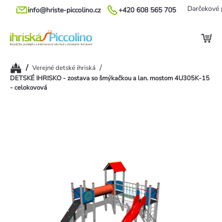
Prejsť
Darčekové 
info@hriste-piccolino.cz
+420 608 565 705
na
obsah
Domov
/
/
Verejné detské ihriská
DETSKÉ IHRISKO - zostava so šmýkačkou a lan. mostom 4U305K-15
- celokovová