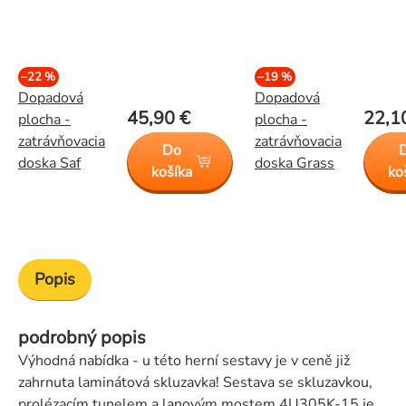
–22 %
–19 %
Dopadová
Dopadová
45,90 €
22,1
plocha -
plocha -
zatrávňovacia
zatrávňovacia
Do
doska Saf
doska Grass
košíka
ko
Popis
podrobný popis
Výhodná nabídka - u této herní sestavy je v ceně již
zahrnuta laminátová skluzavka! Sestava se skluzavkou,
prolézacím tunelem a lanovým mostem 4U305K-15 je