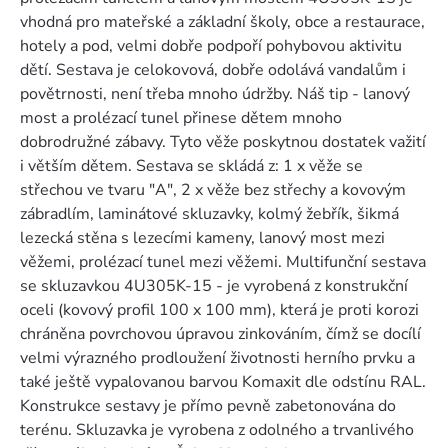
vhodná pro mateřské a základní školy, obce a restaurace,
hotely a pod, velmi dobře podpoří pohybovou aktivitu
dětí. Sestava je celokovová, dobře odolává vandalům i
povětrnosti, není třeba mnoho údržby. Náš tip - lanový
most a prolézací tunel přinese dětem mnoho
dobrodružné zábavy. Tyto věže poskytnou dostatek važití
i větším dětem. Sestava se skládá z: 1 x věže se
střechou ve tvaru "A", 2 x věže bez střechy a kovovým
zábradlím, laminátové skluzavky, kolmý žebřík, šikmá
lezecká stěna s lezecími kameny, lanový most mezi
věžemi, prolézací tunel mezi věžemi. Multifunční sestava
se skluzavkou 4U305K-15 - je vyrobená z konstrukční
oceli (kovový profil 100 x 100 mm), která je proti korozi
chráněna povrchovou úpravou zinkováním, čímž se docílí
velmi výrazného prodloužení životnosti herního prvku a
také ještě vypalovanou barvou Komaxit dle odstínu RAL.
Konstrukce sestavy je přímo pevně zabetonována do
terénu. Skluzavka je vyrobena z odolného a trvanlivého