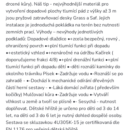
drcené kůry). Náš tip - nejvýhodnější materiál pro
vytvoření dopadové plochy tlumící pád z výšky až 3 m
jsou pryžové zatravňovací desky Grass a Saf. Jejich
instalace je jednoduchá pokládka na terén bez nutnosti
zemních prací. Výhody – nevýhody jednotlivých
podkladů: Dopadové dlaždice •+zcela bezpečný, rovný ,
ohraničený povrch •+plní tlumící funkci při dopadu
•+estetický vzhled •+nenáročné na údržbu Kačírek (
doporučujeme frakci 4/8) •+plní drenážní funkci •+plní
tlumící funkci při dopadu dětí •-děti roznáší kamínky do
okolního trávníku Písek •-Zadržuje vodu •-Roznáší se po
zahradě - •-Dochází k mechanické odírání dřevěných
částí herní sestavy - •-Láká domácí zvířata ( především
kočičky) Mulčovací kůra •-Zadržuje vodu •-Vytváří
vlhkost u země a tvoří se plísně •- Sesychá - nutnost
doplňovat. Dětské hřiště je určeno pro děti od 3 do 14
let, na děti od 3 do 6 let je nutný dohled dospělé osoby.
Sestava se skluzavkou 4U305K-15 je certifikovaná dle
EN 1176 pro veřejná dětská hřiště.