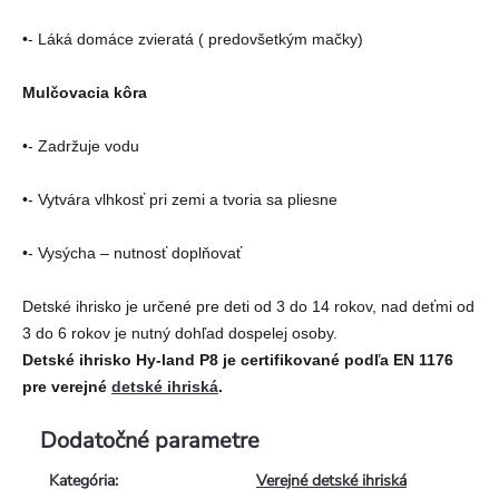
•- Láká domáce zvieratá ( predovšetkým mačky)
Mulčovacia kôra
•- Zadržuje vodu
•- Vytvára vlhkosť pri zemi a tvoria sa pliesne
•- Vysýcha – nutnosť doplňovať
Detské ihrisko je určené pre deti od 3 do 14 rokov, nad deťmi od
3 do 6 rokov je nutný dohľad dospelej osoby.
Detské ihrisko Hy-land P8 je certifikované podľa EN 1176
pre verejné
detské ihriská
.
Dodatočné parametre
Kategória
:
Verejné detské ihriská