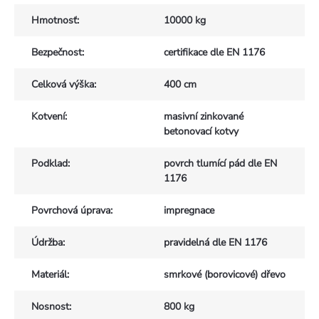
Hmotnosť
:
10000 kg
Bezpečnost
:
certifikace dle EN 1176
Celková výška
:
400 cm
Kotvení
:
masivní zinkované
betonovací kotvy
Podklad
:
povrch tlumící pád dle EN
1176
Povrchová úprava
:
impregnace
Údržba
:
pravidelná dle EN 1176
Materiál
:
smrkové (borovicové) dřevo
Nosnost
:
800 kg