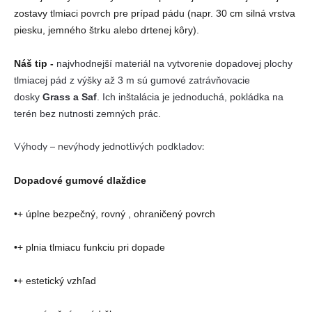
zostavy tlmiaci povrch pre prípad pádu (napr. 30 cm silná vrstva
piesku, jemného štrku alebo drtenej kôry).
Náš tip -
najvhodnejší materiál na vytvorenie dopadovej plochy
tlmiacej pád z výšky až 3 m sú gumové zatrávňovacie
dosky
Grass a Saf
. Ich inštalácia je jednoduchá, pokládka na
terén bez nutnosti zemných prác.
Výhody – nevýhody jednotlivých podkladov:
Dopadové gumové dlaždice
•+ úplne bezpečný, rovný , ohraničený povrch
•+ plnia tlmiacu funkciu pri dopade
•+ estetický vzhľad