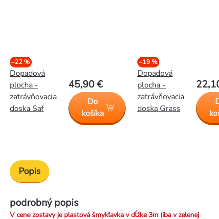
–22 %
–19 %
Dopadová
Dopadová
45,90 €
22,1
plocha -
plocha -
zatrávňovacia
zatrávňovacia
Do
doska Saf
doska Grass
košíka
ko
Popis
podrobný popis
V cene zostavy je plastová šmykľavka v dĺžke 3m (iba v zelenej