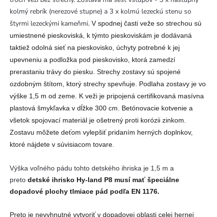
kolmý rebrík (nerezové stupne) a 3 x kolmú lezeckú stenu so
štyrmi lezeckými kameňmi.
V spodnej časti veže so strechou sú
umiestnené pieskoviská, k týmto pieskoviskám je dodávaná
taktiež odolná sieť na pieskovisko, úchyty potrebné k jej
upevneniu a podložka pod pieskovisko, ktorá zamedzí
prerastaniu trávy do piesku. Strechy zostavy sú spojené
ozdobným štítom, ktorý strechy spevňuje. Podlaha zostavy je vo
výške 1,5 m od zeme.
K veži je pripojená certifikovaná masívna
plastová šmykľavka v dĺžke 300 cm. Betónovacie kotvenie a
všetok spojovací materiál je ošetrený proti korózii zinkom.
Zostavu môžete deťom vylepšiť pridaním herných doplnkov,
ktoré nájdete v súvisiacom tovare.
Výška voľného pádu tohto detského ihriska je 1,5 m a
preto
detské ihrisko Hy-land P8 musí mať špeciálne
dopadové plochy tlmiace pád podľa EN 1176.
Preto je nevyhnutné vytvoriť v dopadovej oblasti celej hernej