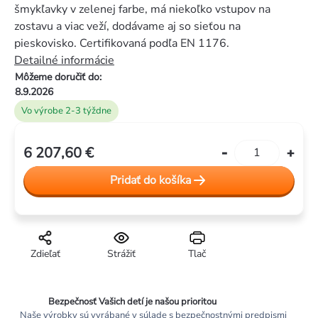
z
šmykľavky v zelenej farbe, má niekoľko vstupov na
5
zostavu a viac veží, dodávame aj so sieťou na
hviezdičiek.
pieskovisko. Certifikovaná podľa EN 1176.
Detailné informácie
Môžeme doručiť do:
8.9.2026
Vo výrobe 2-3 týždne
6 207,60 €
Jednotková
cena:
Pridať do košíka
Zdieľať
Strážiť
Tlač
Bezpečnosť Vašich detí je našou prioritou
Naše výrobky sú vyrábané v súlade s bezpečnostnými predpismi