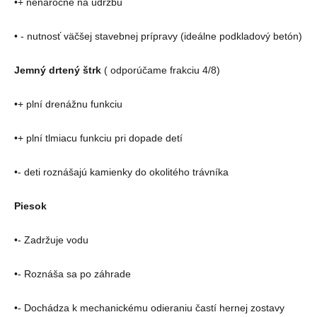
•+ nenáročné na údržbu
• - nutnosť väčšej stavebnej prípravy (ideálne podkladový betón)
Jemný drtený štrk
( odporúčame frakciu 4/8)
•+ plní drenážnu funkciu
•+ plní tlmiacu funkciu pri dopade detí
•- deti roznášajú kamienky do okolitého trávníka
Piesok
•- Zadržuje vodu
•- Roznáša sa po záhrade
•- Dochádza k mechanickému odieraniu častí hernej zostavy