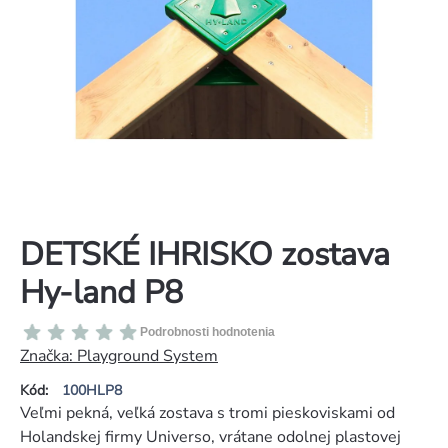
DETSKÉ IHRISKO zostava
Hy-land P8
Priemerné
Podrobnosti hodnotenia
hodnotenie
Značka:
Playground System
produktu
Kód:
100HLP8
je
Veľmi pekná, veľká zostava s tromi pieskoviskami od
0,0
Holandskej firmy Universo, vrátane odolnej plastovej