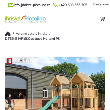
Prejsť
Darčekové 
info@hriste-piccolino.cz
+420 608 565 705
na
obsah
Domov
/
/
Verejné detské ihriská
DETSKÉ IHRISKO zostava Hy-land P8