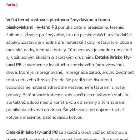
farbe).
Veľká herná zostava s plastovou šmykľavkou a troma
pieskoviskami Hy-land P8
ponúka deťom preliezanie, lezenie,
šplhanie, kĺzanie po šmýkačke, hru na pieskoviskách a veľa ďalšej
zábavy. Zostava je vhodná pre materské školy, reštaurácie, obce a
mestské parky, kempy a hotely. Túto zostavu je vhodné umiestniť
aj k základným školám či školským družinám.
Detské ihrisko Hy-
land P8
je vyrobené z kvalitného smrekového (borovicového)
dreva, ktoré je impregnované. Impregnácia zaručuje dlhú životnosť
tohto detského ihriska. Pre ďalšie predĺženie životnosti
odporúčame natierať zdravotne nezávadnými lazúrami z našej
ponuky. Betónovacie kotvenie zabezpečí nielen výbornú stabilitu,
ale taktiež oddelí nosnú konštrukciu od zeminy a tým zabráni
prenikaniu vlhkosti do dreva. Šmykľavka je pri dojazde taktiež
kotvená masívnou betónovacou kotvou.
Detské ihrisko Hy-land P8
sa skladá z troch veží so strechou a
troch veží bez strechy. Zostava má šesť vstupov - 3 x nástupný