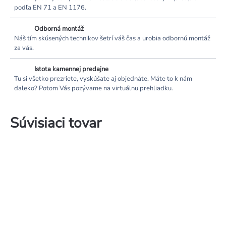
podľa EN 71 a EN 1176.
Odborná montáž
Náš tím skúsených technikov šetrí váš čas a urobia odbornú montáž
za vás.
Istota kamennej predajne
Tu si všetko prezriete, vyskúšate aj objednáte. Máte to k nám
ďaleko? Potom Vás pozývame na virtuálnu prehliadku.
Súvisiaci tovar