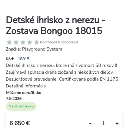
Detské ihrisko z nerezu -
Zostava Bongoo 18015
Priemerné
Podrobnosti hodnotenia
hodnotenie
Značka:
Playground System
produktu
Kód:
18015
je
Detské ihrisko z nerezu, ktoré má životnosť 50 rokov !!
0,0
Zaujímavá šplhacia dráha zložená z niekoľkých dielov.
z
Bezúdržbové prevedenie. Certifikované podľa EN 1176.
5
Detailné informácie
hviezdičiek.
Môžeme doručiť do:
7.9.2026
Na objednávku
6 650 €
Jednotková