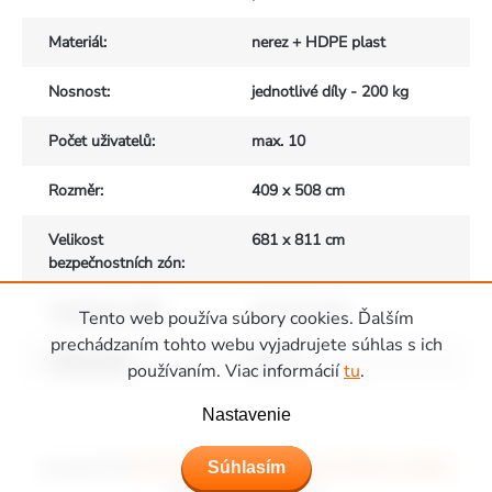
Materiál
:
nerez + HDPE plast
Nosnost
:
jednotlivé díly - 200 kg
Počet uživatelů
:
max. 10
Rozměr
:
409 x 508 cm
Velikost
681 x 811 cm
bezpečnostních zón
:
Vhodné pro děti
:
od 2 do 14 let
Tento web používa súbory cookies. Ďalším
prechádzaním tohto webu vyjadrujete súhlas s ich
Výška pádu
:
do 1 m
používaním. Viac informácií
tu
.
Zápätie
Nastavenie
Súhlasím
Copyright 2026
Ihriská Piccolino - Detské ihriská, domčeky a hojdačky
.
Všetky práva vyhradené.