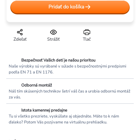
cena:
Pridať do košíka
Zdieľať
Strážiť
Tlač
Bezpečnosť Vašich detí je našou prioritou
Naše výrobky sú vyrábané v súlade s bezpečnostnými predpismi
podľa EN 71 a EN 1176.
Odborná montáž
Náš tím skúsených technikov šetrí váš čas a urobia odbornú montáž
za vás.
Istota kamennej predajne
Tu si všetko prezriete, vyskúšate aj objednáte. Máte to k nám
ďaleko? Potom Vás pozývame na virtuálnu prehliadku.