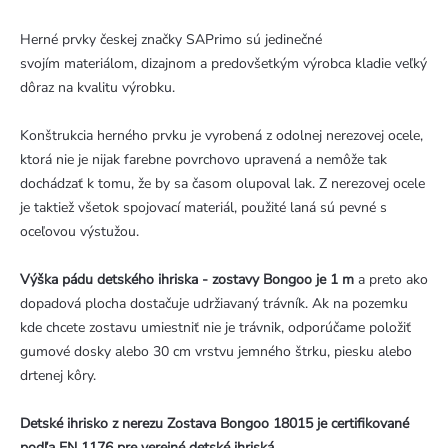
Herné prvky českej značky SAPrimo sú jedinečné
svojím materiálom, dizajnom a predovšetkým výrobca kladie veľký
dôraz na kvalitu výrobku.
Konštrukcia herného prvku je vyrobená z odolnej nerezovej ocele,
ktorá nie je nijak farebne povrchovo upravená a nemôže tak
dochádzať k tomu, že by sa časom olupoval lak. Z nerezovej ocele
je taktiež všetok spojovací materiál, použité laná sú pevné s
oceľovou výstužou.
Výška pádu detského ihriska - zostavy Bongoo je 1 m
a preto ako
dopadová plocha dostačuje udržiavaný trávník. Ak na pozemku
kde chcete zostavu umiestniť nie je trávnik, odporúčame položiť
gumové dosky alebo 30 cm vrstvu jemného štrku, piesku alebo
drtenej kôry.
Detské ihrisko z nerezu Zostava Bongoo 18015 je certifikované
podľa EN 1176 pre verejné detské ihriská.