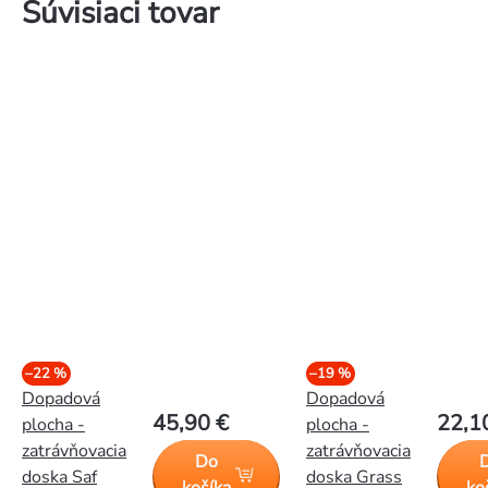
Súvisiaci tovar
–22 %
–19 %
Dopadová
Dopadová
45,90 €
22,1
plocha -
plocha -
zatrávňovacia
zatrávňovacia
Do
doska Saf
doska Grass