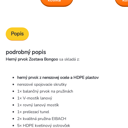
košíka
ko
Popis
podrobný popis
Herný prvok Zostava Bongoo
sa skladá z:
herný prvok z nerezovej ocele a HDPE plastov
nerezové spojovacie skrutky
1× balančný prvok na pružinách
1× V-mostík lanový
1× rovný lanový mostík
1× preliezací tunel
2× kvalitná pružina EIBACH
5× HDPE kvetinový ostrovček