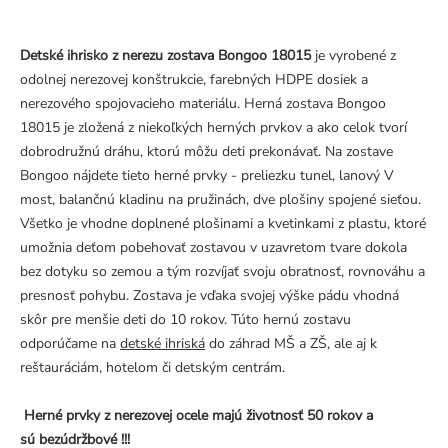
Detské ihrisko z nerezu zostava Bongoo 18015
je vyrobené z
odolnej nerezovej konštrukcie, farebných HDPE dosiek a
nerezového spojovacieho materiálu. Herná zostava Bongoo
18015 je zložená z niekoľkých herných prvkov a ako celok tvorí
dobrodružnú dráhu, ktorú môžu deti prekonávať. Na zostave
Bongoo nájdete tieto herné prvky - preliezku tunel, lanový V
most, balančnú kladinu na pružinách, dve plošiny spojené sieťou.
Všetko je vhodne doplnené plošinami a kvetinkami z plastu, ktoré
umožnia deťom pobehovať zostavou v uzavretom tvare dokola
bez dotyku so zemou a tým rozvíjať svoju obratnosť, rovnováhu a
presnosť pohybu. Zostava je vďaka svojej výške pádu vhodná
skôr pre menšie deti do 10 rokov. Túto hernú zostavu
odporúčame na
detské ihriská
do záhrad MŠ a ZŠ, ale aj k
reštauráciám, hotelom či detským centrám.
Herné prvky z nerezovej ocele majú životnosť 50 rokov a
sú bezúdržbové !!!