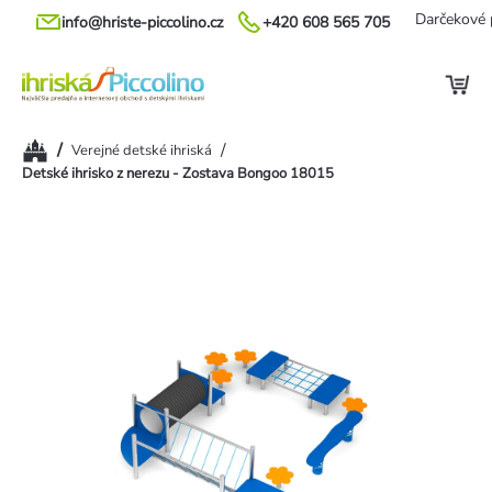
Prejsť
Darčekové 
info@hriste-piccolino.cz
+420 608 565 705
na
obsah
Domov
/
/
Verejné detské ihriská
Detské ihrisko z nerezu - Zostava Bongoo 18015