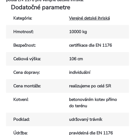
Dodatočné parametre
Kategória
:
Verejné detské ihriská
Hmotnosť
:
10000 kg
Bezpečnost
:
certifikace dle EN 1176
Celková výška
:
106 cm
Cena dopravy
:
individuální
Cena montáže
:
realizujeme po celé SR
Kotvení
:
betonováním kotev přímo
do terénu
Podklad
:
udržovaný trávník
Údržba
:
pravidelná dle EN 1176