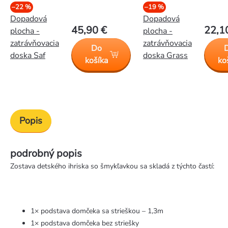
–22 %
–19 %
Dopadová
Dopadová
45,90 €
22,1
plocha -
plocha -
zatrávňovacia
zatrávňovacia
Do
doska Saf
doska Grass
košíka
ko
Popis
podrobný popis
Zostava detského ihriska so šmykľavkou sa skladá z týchto častí:
1× podstava domčeka sa strieškou – 1,3m
1× podstava domčeka bez striešky