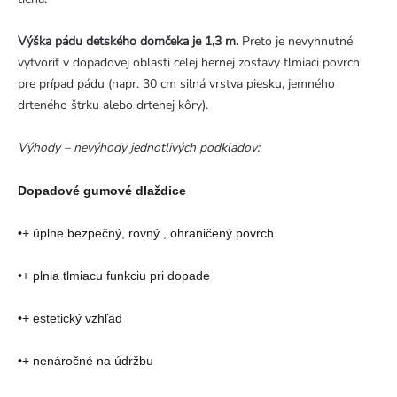
Výška pádu detského domčeka je 1,3 m.
Preto je nevyhnutné
vytvoriť v dopadovej oblasti celej hernej zostavy tlmiaci povrch
pre prípad pádu (napr. 30 cm silná vrstva piesku, jemného
drteného štrku alebo drtenej kôry).
Výhody – nevýhody jednotlivých podkladov:
Dopadové gumové dlaždice
•+ úplne bezpečný, rovný , ohraničený povrch
•+ plnia tlmiacu funkciu pri dopade
•+ estetický vzhľad
•+ nenáročné na údržbu