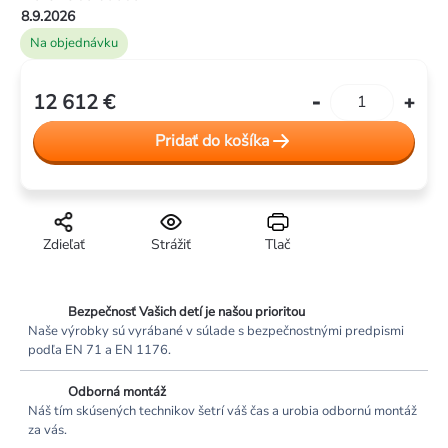
8.9.2026
Na objednávku
12 612 €
Jednotková
cena:
Pridať do košíka
Zdieľať
Strážiť
Tlač
Bezpečnosť Vašich detí je našou prioritou
Naše výrobky sú vyrábané v súlade s bezpečnostnými predpismi
podľa EN 71 a EN 1176.
Odborná montáž
Náš tím skúsených technikov šetrí váš čas a urobia odbornú montáž
za vás.