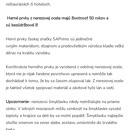
reštauráciách či hoteloch.
Herné prvky z nerezovej ocele majú životnosť 50 rokov a
sú bezúdržbové !!!
Herní prvky českej značky SAPrimo sú jedinečné
svojím materiálom, dizajnom a predovšetkým výrobca kladie veľký
dôraz na kvalitu výrobku.
Konštrukcia herného prvku je vyrobená z odolnej nerezovej ocele,
ktorá nie je nijak farebne povrchovo upravená a nemôže tak
dochádzať k tomu, že by sa časom olupoval lak. Z nerezovej ocele
je taktiež všetok spojovací materiál a závitové tyče lán a sietí.
Upozornenie-
nerezovú šmykľavku nikdy neinštalujte na priame
slnko. V letných mesiacoch môžu vzniknúť na šmykľavke vysoké
teploty a hrajúce sa deti by sa mohli popáliť. Šmykľavku najlepšie
otočte smerom na sever alebo zostavu umiestnite do trvalého
tieňa.