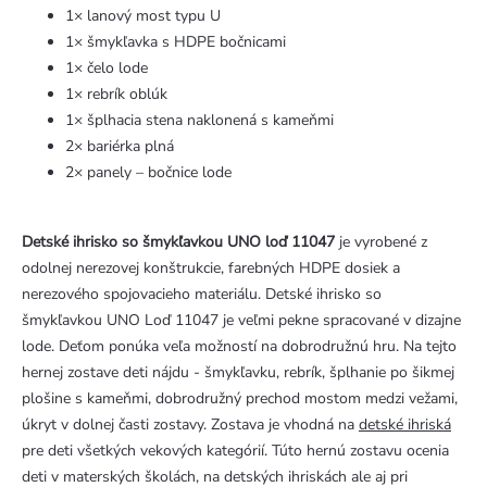
1× lanový most typu U
1× šmykľavka s HDPE bočnicami
1× čelo lode
1× rebrík oblúk
1× šplhacia stena naklonená s kameňmi
2× bariérka plná
2× panely – bočnice lode
Detské ihrisko so šmykľavkou UNO loď 11047
je vyrobené z
odolnej nerezovej konštrukcie, farebných HDPE dosiek a
nerezového spojovacieho materiálu. Detské ihrisko so
šmykľavkou UNO Loď 11047 je veľmi pekne spracované v dizajne
lode. Deťom ponúka veľa možností na dobrodružnú hru. Na tejto
hernej zostave deti nájdu - šmykľavku, rebrík, šplhanie po šikmej
plošine s kameňmi, dobrodružný prechod mostom medzi vežami,
úkryt v dolnej časti zostavy. Zostava je vhodná na
detské ihriská
pre deti všetkých vekových kategórií. Túto hernú zostavu ocenia
deti v materských školách, na detských ihriskách ale aj pri