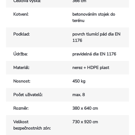
Celková výška
:
366 cm
Kotvení
:
betonováním stojek do
terénu
Podklad
:
povrch tlumící pád dle EN
1176
Údržba
:
pravidelná dle EN 1176
Materiál
:
nerez + HDPE plast
Nosnost
:
450 kg
Počet uživatelů
:
max. 8
Rozměr
:
380 x 640 cm
Velikost
730 x 920 cm
bezpečnostních zón
: