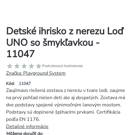
Detské ihrisko z nerezu Loď
UNO so šmykľavkou -
11047
Priemerné
Podrobnosti hodnotenia
hodnotenie
Značka:
Playground System
produktu
Kód:
11047
je
Zaujímavo riešená zostava z nerezu v tvare lodi, zaujme
0,0
na prvý pohľad nielen deti ale aj dospelých. Zostava má
z
dve podstavy spojené výnimočným lanovým mostom.
5
Podstavy sú doplnené šplhacími prvkami. Certifikácia
hviezdičiek.
podľa EN 1176.
Detailné informácie
Môžeme doručiť do: