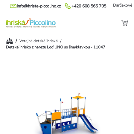
Prejsť
Darčekové 
info@hriste-piccolino.cz
+420 608 565 705
na
obsah
Domov
/
/
Verejné detské ihriská
Detské ihrisko z nerezu Loď UNO so šmykľavkou - 11047