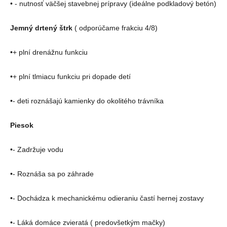
• - nutnosť väčšej stavebnej prípravy (ideálne podkladový betón)
Jemný drtený štrk
( odporúčame frakciu 4/8)
•+ plní drenážnu funkciu
•+ plní tlmiacu funkciu pri dopade detí
•- deti roznášajú kamienky do okolitého trávníka
Piesok
•- Zadržuje vodu
•- Roznáša sa po záhrade
•- Dochádza k mechanickému odieraniu častí hernej zostavy
•- Láká domáce zvieratá ( predovšetkým mačky)