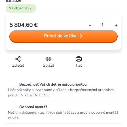
9.9.2026
Na objednávku
5 804,60 €
Jednotková
cena:
Pridať do košíka
Zdieľať
Strážiť
Tlač
Bezpečnosť Vašich detí je našou prioritou
Naše výrobky sú vyrábané v súlade s bezpečnostnými predpismi
podľa EN 71 a EN 1176.
Odborná montáž
Náš tím skúsených technikov šetrí váš čas a urobia odbornú montáž
za vás.