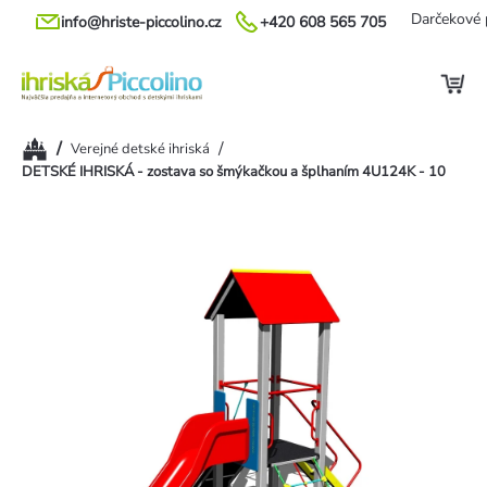
Prejsť
Darčekové 
info@hriste-piccolino.cz
+420 608 565 705
na
obsah
Domov
/
/
Verejné detské ihriská
DETSKÉ IHRISKÁ - zostava so šmýkačkou a šplhaním 4U124K - 10