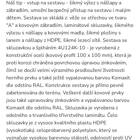
Náš tip - vstup na sestavu - šikmý výlez s nášlapy a
zábradlím, umožní bezpečný přístup na sestavu i malým
dětem. Sestava se skládá z: věže se střechou ve tvaru
"A" a kovovým zábradlím, laminátové skluzavky, šikmého
výlezu s nášlapy a kovovými madly, šikmé plošiny s
lanem a nášlapy z HDPE, šikmé lezecí sítě. Sestava se
skluzavkou a šplháním 4U124K-10 - je vyrobená z
konstrukční oceli (kovový profil 100 x 100 mm), která je
proti korozi chráněna povrchovou úpravou zinkováním,
čímž se docílí velmi výrazného prodloužení životnosti
herního prvku a také ještě vypalovanou barvou Komaxit
dle odstínu RAL. Konstrukce sestavy je přímo pevně
zabetonována do terénu. Veškeré další kovové prvky
jsou také upravovány zinkováním a vypalovanou barvou
Komaxit dle odstínu RAL. Skluzavka je vyrobena z
odolného a trvanlivého třívrstvého laminátu. Čelo
skluzavky je z vysoce kvalitního plastu HDPE
(vysokotlaký, celoprobarvený polyetylen, který se
vyznačuje vysokou barevnou stálostí, odolností proti UV