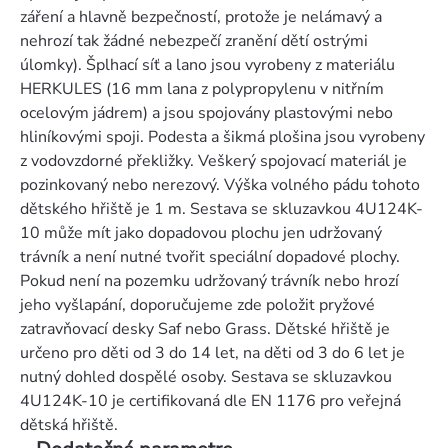
záření a hlavně bezpečností, protože je nelámavý a
nehrozí tak žádné nebezpečí zranění dětí ostrými
úlomky). Šplhací síť a lano jsou vyrobeny z materiálu
HERKULES (16 mm lana z polypropylenu v nitřním
ocelovým jádrem) a jsou spojovány plastovými nebo
hliníkovými spoji. Podesta a šikmá plošina jsou vyrobeny
z vodovzdorné překližky. Veškerý spojovací materiál je
pozinkovaný nebo nerezový. Výška volného pádu tohoto
dětského hřiště je 1 m. Sestava se skluzavkou 4U124K-
10 může mít jako dopadovou plochu jen udržovaný
trávník a není nutné tvořit speciální dopadové plochy.
Pokud není na pozemku udržovaný trávník nebo hrozí
jeho vyšlapání, doporučujeme zde položit pryžové
zatravňovací desky Saf nebo Grass. Dětské hřiště je
určeno pro děti od 3 do 14 let, na děti od 3 do 6 let je
nutný dohled dospělé osoby. Sestava se skluzavkou
4U124K-10 je certifikovaná dle EN 1176 pro veřejná
dětská hřiště.