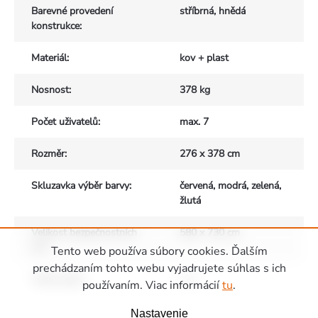
Barevné provedení
stříbrná, hnědá
konstrukce
:
Materiál
:
kov + plast
Nosnost
:
378 kg
Počet uživatelů
:
max. 7
Rozměr
:
276 x 378 cm
Skluzavka výběr barvy
:
červená, modrá, zelená,
žlutá
Velikost bezpečnostních
580 x 730 cm
zón
:
Tento web používa súbory cookies. Ďalším
prechádzaním tohto webu vyjadrujete súhlas s ich
Výška pádu
:
1 m
používaním. Viac informácií
tu
.
Zápätie
Nastavenie