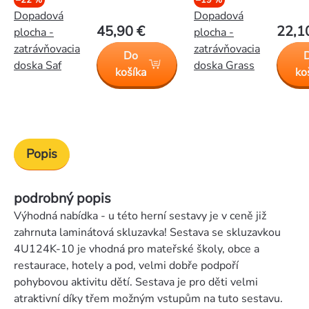
Dopadová
Dopadová
45,90 €
22,1
plocha -
plocha -
zatrávňovacia
zatrávňovacia
Do
doska Saf
doska Grass
košíka
ko
Popis
podrobný popis
Výhodná nabídka - u této herní sestavy je v ceně již
zahrnuta laminátová skluzavka! Sestava se skluzavkou
4U124K-10 je vhodná pro mateřské školy, obce a
restaurace, hotely a pod, velmi dobře podpoří
pohybovou aktivitu dětí. Sestava je pro děti velmi
atraktivní díky třem možným vstupům na tuto sestavu.