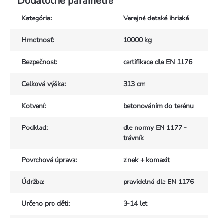
Dodatočné parametre
Kategória
:
Verejné detské ihriská
Hmotnosť
:
10000 kg
Bezpečnost
:
certifikace dle EN 1176
Celková výška
:
313 cm
Kotvení
:
betonováním do terénu
Podklad
:
dle normy EN 1177 -
trávník
Povrchová úprava
:
zinek + komaxit
Údržba
:
pravidelná dle EN 1176
Určeno pro děti
:
3-14 let