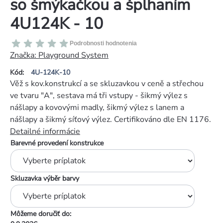
so šmýkačkou a šplhaním
4U124K - 10
Priemerné
Podrobnosti hodnotenia
hodnotenie
Značka:
Playground System
produktu
Kód:
4U-124K-10
je
Věž s kov.konstrukcí a se skluzavkou v ceně a střechou
0,0
ve tvaru "A", sestava má tři vstupy - šikmý výlez s
z
nášlapy a kovovými madly, šikmý výlez s lanem a
5
nášlapy a šikmý síťový výlez. Certifikováno dle EN 1176.
hviezdičiek.
Detailné informácie
Barevné provedení konstrukce
Skluzavka výběr barvy
Môžeme doručiť do: