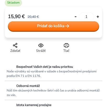
Skladom
15,90 €
20,40 €
Jednotková
Pridať do košíka
cena:
Zdieľať
Strážiť
Tlač
Bezpečnosť Vašich detí je našou prioritou
Naše výrobky sú vyrábané v súlade s bezpečnostnými predpismi
podľa EN 71 a EN 1176.
Odborná montáž
Náš tím skúsených technikov šetrí váš čas a urobia odbornú montáž
za vás.
Istota kamennej predajne