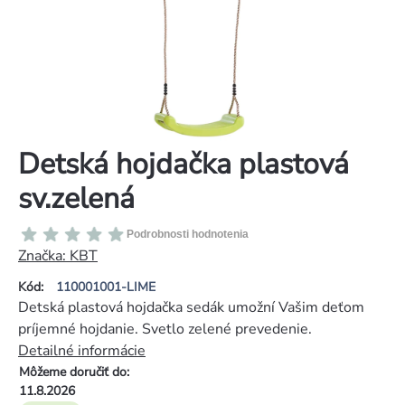
Detská hojdačka plastová
sv.zelená
Priemerné
Podrobnosti hodnotenia
hodnotenie
Značka:
KBT
produktu
Kód:
110001001-LIME
je
Detská plastová hojdačka sedák umožní Vašim deťom
0,0
príjemné hojdanie. Svetlo zelené prevedenie.
z
Detailné informácie
5
Môžeme doručiť do:
hviezdičiek.
11.8.2026