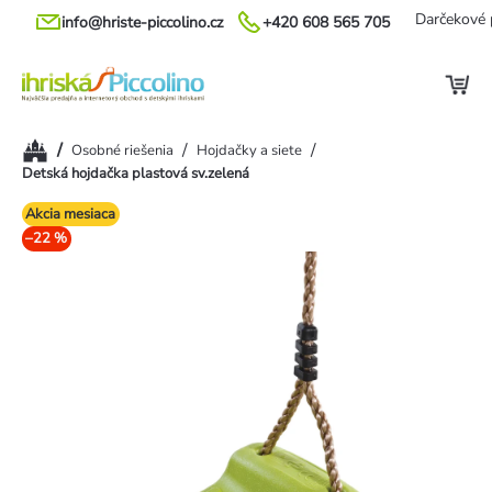
Prejsť
Darčekové 
info@hriste-piccolino.cz
+420 608 565 705
na
obsah
Domov
/
/
/
Osobné riešenia
Hojdačky a siete
Detská hojdačka plastová sv.zelená
Akcia mesiaca
–22 %