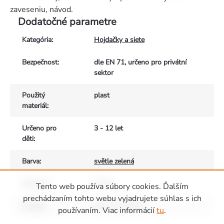
zaveseniu, návod.
Dodatočné parametre
Kategória
:
Hojdačky a siete
Bezpečnost
:
dle EN 71, určeno pro privátní
sektor
Použitý
plast
materiál
:
Určeno pro
3 - 12 let
děti
:
Barva
:
světle zelená
Nosnost
:
70 kg
Tento web používa súbory cookies. Ďalším
prechádzaním tohto webu vyjadrujete súhlas s ich
Rozměr
:
44 x 17 x 8,5 cm
používaním. Viac informácií
tu
.