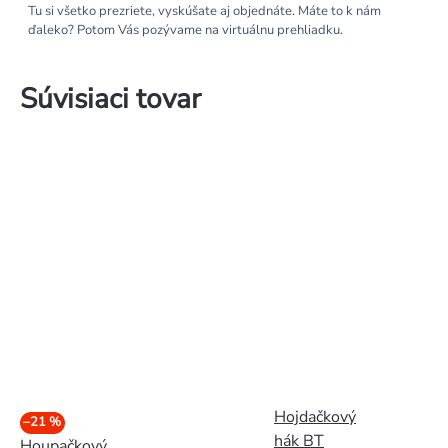
Tu si všetko prezriete, vyskúšate aj objednáte. Máte to k nám
ďaleko? Potom Vás pozývame na virtuálnu prehliadku.
Súvisiaci tovar
Hojdačkový
–21 %
hák BT
Houpačkový