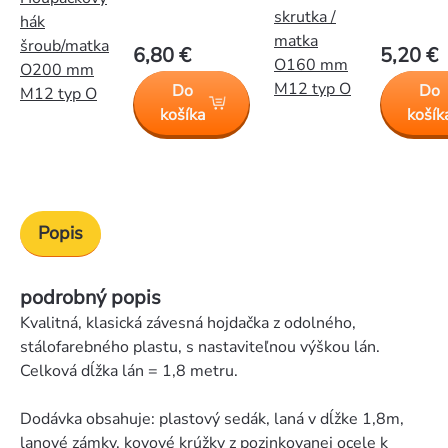
skrutka /
hák
matka
šroub/matka
6,80 €
5,20 €
O160 mm
O200 mm
M12 typ O
Do
Do
M12 typ O
košíka
košík
Popis
podrobný popis
Kvalitná, klasická závesná hojdačka z odolného,
stálofarebného plastu, s nastaviteľnou výškou lán.
Celková dĺžka lán = 1,8 metru.
Dodávka obsahuje: plastový sedák, laná v dĺžke 1,8m,
lanové zámky, kovové krúžky z pozinkovanej ocele k