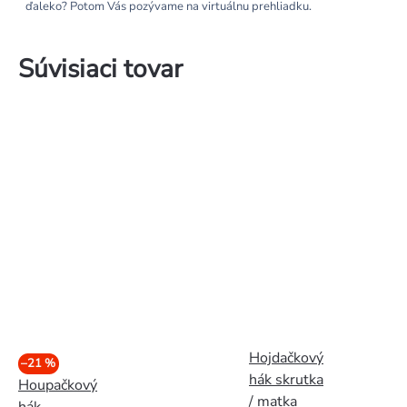
ďaleko? Potom Vás pozývame na virtuálnu prehliadku.
Súvisiaci tovar
Hojdačkový
–21 %
hák skrutka
Houpačkový
/ matka
hák