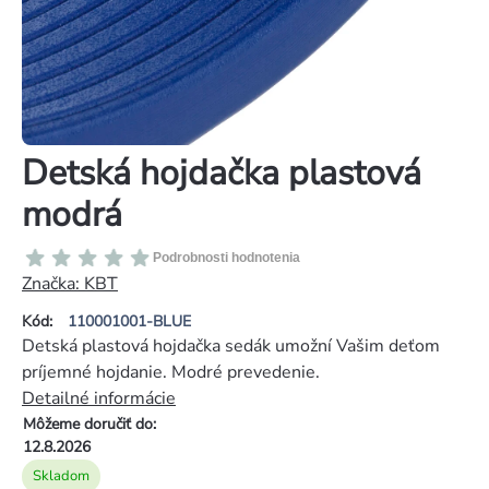
Detská hojdačka plastová
modrá
Priemerné
Podrobnosti hodnotenia
hodnotenie
Značka:
KBT
produktu
Kód:
110001001-BLUE
je
Detská plastová hojdačka sedák umožní Vašim deťom
0,0
príjemné hojdanie. Modré prevedenie.
z
Detailné informácie
5
Môžeme doručiť do:
hviezdičiek.
12.8.2026
Skladom