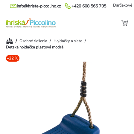
Prejsť
Darčekové 
info@hriste-piccolino.cz
+420 608 565 705
na
obsah
Domov
/
/
/
Osobné riešenia
Hojdačky a siete
Detská hojdačka plastová modrá
–22 %