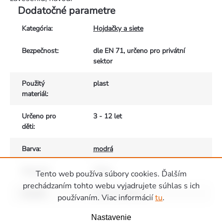
Dodatočné parametre
Kategória
:
Hojdačky a siete
Bezpečnost
:
dle EN 71, určeno pro privátní
sektor
Použitý
plast
materiál
:
Určeno pro
3 - 12 let
děti
:
Barva
:
modrá
Nosnost
:
70 kg
Tento web používa súbory cookies. Ďalším
prechádzaním tohto webu vyjadrujete súhlas s ich
Rozměr
:
44 x 17 x 8,5 cm
používaním. Viac informácií
tu
.
Zápätie
Nastavenie