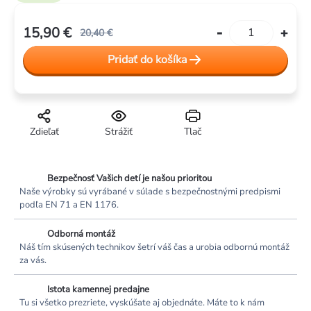
15,90 €
20,40 €
Jednotková
Pridať do košíka
cena:
Zdieľať
Strážiť
Tlač
Bezpečnosť Vašich detí je našou prioritou
Naše výrobky sú vyrábané v súlade s bezpečnostnými predpismi
podľa EN 71 a EN 1176.
Odborná montáž
Náš tím skúsených technikov šetrí váš čas a urobia odbornú montáž
za vás.
Istota kamennej predajne
Tu si všetko prezriete, vyskúšate aj objednáte. Máte to k nám