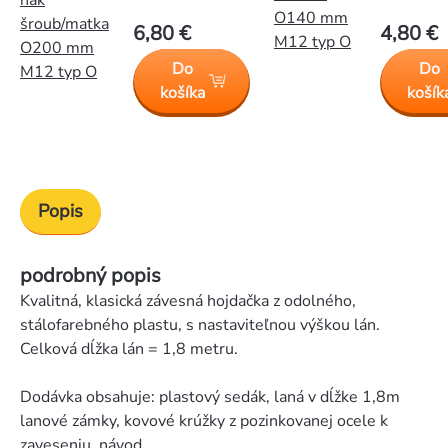
O140 mm
šroub/matka
6,80 €
4,80 €
M12 typ O
O200 mm
Do
Do
M12 typ O
košíka
košík
Popis
podrobný popis
Kvalitná, klasická závesná hojdačka z odolného,
stálofarebného plastu, s nastaviteľnou výškou lán.
Celková dĺžka lán = 1,8 metru.
Dodávka obsahuje: plastový sedák, laná v dĺžke 1,8m
lanové zámky, kovové krúžky z pozinkovanej ocele k
zaveseniu, návod.