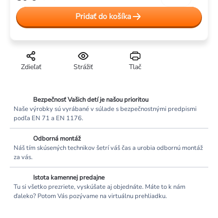
Jednotková
Pridať do košíka
cena:
Zdieľať
Strážiť
Tlač
Bezpečnosť Vašich detí je našou prioritou
Naše výrobky sú vyrábané v súlade s bezpečnostnými predpismi
podľa EN 71 a EN 1176.
Odborná montáž
Náš tím skúsených technikov šetrí váš čas a urobia odbornú montáž
za vás.
Istota kamennej predajne
Tu si všetko prezriete, vyskúšate aj objednáte. Máte to k nám
ďaleko? Potom Vás pozývame na virtuálnu prehliadku.