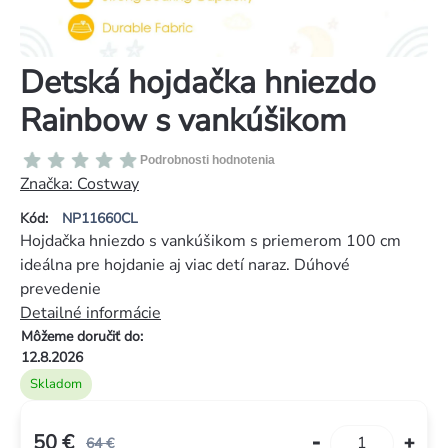
Detská hojdačka hniezdo
Rainbow s vankúšikom
Priemerné
Podrobnosti hodnotenia
hodnotenie
Značka:
Costway
produktu
Kód:
NP11660CL
je
Hojdačka hniezdo s vankúšikom s priemerom 100 cm
0,0
ideálna pre hojdanie aj viac detí naraz. Dúhové
z
prevedenie
5
Detailné informácie
hviezdičiek.
Môžeme doručiť do:
12.8.2026
Skladom
50 €
64 €