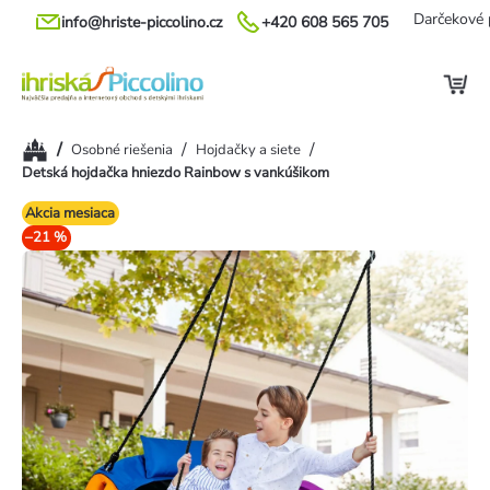
Prejsť
Darčekové 
info@hriste-piccolino.cz
+420 608 565 705
na
obsah
Domov
/
/
/
Osobné riešenia
Hojdačky a siete
Detská hojdačka hniezdo Rainbow s vankúšikom
Akcia mesiaca
–21 %