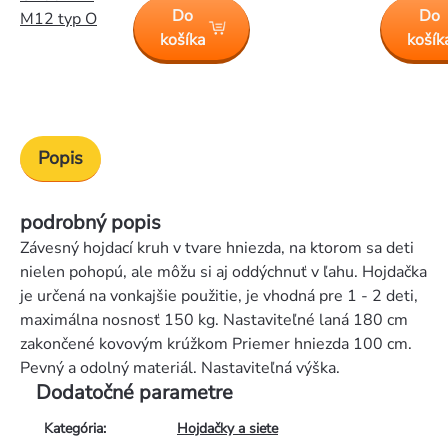
Do
Do
M12 typ O
košíka
košík
Popis
podrobný popis
Závesný hojdací kruh v tvare hniezda, na ktorom sa deti
nielen pohopú, ale môžu si aj oddýchnuť v ľahu. Hojdačka
je určená na vonkajšie použitie, je vhodná pre 1 - 2 deti,
maximálna nosnosť 150 kg. Nastaviteľné laná 180 cm
zakončené kovovým krúžkom Priemer hniezda 100 cm.
Pevný a odolný materiál. Nastaviteľná výška.
Dodatočné parametre
Kategória
:
Hojdačky a siete