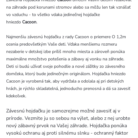
na záhrade pod korunami stromov alebo sa môžu len tak vznášať
vo vzduchu - to všetko vdaka jedinečnej hojdačke
hniezdo
Cacoon
.
Najmenšiu závesnú hojdačku z rady Cacoon o priemere O 1,2m
ocenia predovšetkým Vaše deti. Vďaka menšiemu rozmeru
nezaberie v detskej izbe príliš mnoho miesta a zároveň ponúka
maximálne množstvo potešenia a zábavy aj vonku na záhrade.
Deti si budú užívať svoje pohodlie a nové zážitky zo závesného
domčeka, ktorý bude jedinečným originálom. Hojdačka hniezdo
Cacoon je vyrobená tak, aby vydržala a odolala aj pri detských
hrách, je rýchlo skladatelná, jednoducho prenosná a dá sa zavesiť
kdekoľvek.
Závesnú hojdačku je samozrejme možné zavesiť aj v
prírode. Vezmite ju so sebou na výlet, alebo z nej urobte
nový zábavný prvok na Vašej záhrade. Hojdačka ponúka
vysokú ochranu aj proti silnému slnku - ochranný faktor