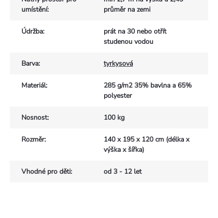
umístění
:
průměr na zemi
Údržba
:
prát na 30 nebo otřít
studenou vodou
Barva
:
tyrkysová
Materiál
:
285 g/m2 35% bavlna a 65%
polyester
Nosnost
:
100 kg
Rozměr
:
140 x 195 x 120 cm (délka x
výška x šířka)
Vhodné pro děti
:
od 3 - 12 let