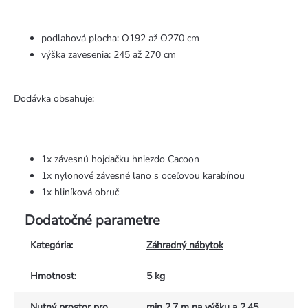
podlahová plocha: O192 až O270 cm
výška zavesenia: 245 až 270 cm
Dodávka obsahuje:
1x závesnú hojdačku hniezdo Cacoon
1x nylonové závesné lano s oceľovou karabínou
1x hliníková obruč
Dodatočné parametre
Kategória
:
Záhradný nábytok
Hmotnost
:
5 kg
Nutný prostor pro
min 2,7 m na výšku a 2,45