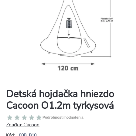
Detská hojdačka hniezdo
Cacoon O1.2m tyrkysová
Priemerné
Podrobnosti hodnotenia
hodnotenie
Značka:
Cacoon
produktu
Kód:
00BLB10