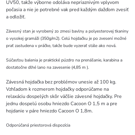
UV50, takže výborne odoláva nepriaznivým vplyvom
počasia a nie je potrebné vak pred každým dažďom zvesiť
a odložiť.
Závesný stan je vyrobený zo zmesi bavlny a polyesterovej tkaniny
o vysokej gramáži (350g/m2). Celú hojdačku je po zvesení možné
prať zastudena v práčke, takže bude vyzerať stále ako nová.
Súčasťou balenia je praktické púzdro na prenášanie, karabina a
dostatočne dlhé lano na zavesenie (4,85 m ).
Závesná hojdačka bez problémov unesie až 100 kg.
Vzhľadom k rozmerom hojdačky odporúčame na
relaxáciu dospelých skôr väčšie závesné hojdačky. Pre
jednu dospelú osobu hniezdo Cacoon O 1,5 m a pre
hojdanie v páre hniezdo Cacoon O 1,8m.
Odporúčaná priestorová dispozícia