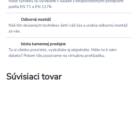
Naše výrobky sú vyrábané v súlade s bezpečnostnými predpismi
podľa EN 71 a EN 1176.
Odborná montáž
Náš tím skúsených technikov šetrí váš čas a urobia odbornú montáž
za vás.
Istota kamennej predajne
Tu si všetko prezriete, vyskúšate aj objednáte. Máte to k nám
ďaleko? Potom Vás pozývame na virtuálnu prehliadku.
Súvisiaci tovar