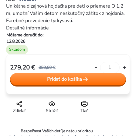
je
Unikátna dizajnová hojdačka pre deti o priemere O 1,2
0,0
m, umožní Vašim deťom neskutočný zážitok z hojdania.
z
Farebné prevedenie tyrkysová.
5
Detailné informácie
hviezdičiek.
Môžeme doručiť do:
12.8.2026
Skladom
279,20 €
359,60 €
Jednotková
Pridať do košíka
cena:
Zdieľať
Strážiť
Tlač
Bezpečnosť Vašich detí je našou prioritou