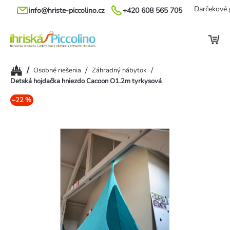
Prejsť
Darčekové 
info@hriste-piccolino.cz
+420 608 565 705
na
obsah
Domov
/
/
/
Osobné riešenia
Záhradný nábytok
Detská hojdačka hniezdo Cacoon O1.2m tyrkysová
–22 %